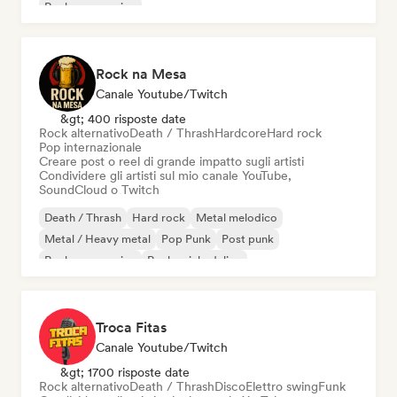
Rock progressivo
Rock na Mesa
Canale Youtube/Twitch
&gt; 400 risposte date
Rock alternativo
Death / Thrash
Hardcore
Hard rock
Pop internazionale
Creare post o reel di grande impatto sugli artisti
Condividere gli artisti sul mio canale YouTube,
SoundCloud o Twitch
Death / Thrash
Hard rock
Metal melodico
Metal / Heavy metal
Pop Punk
Post punk
Rock progressivo
Rock psichedelico
Troca Fitas
Canale Youtube/Twitch
&gt; 1700 risposte date
Rock alternativo
Death / Thrash
Disco
Elettro swing
Funk