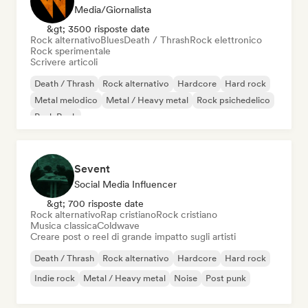
Media/Giornalista
&gt; 3500 risposte date
Rock alternativo
Blues
Death / Thrash
Rock elettronico
Rock sperimentale
Scrivere articoli
Death / Thrash
Rock alternativo
Hardcore
Hard rock
Metal melodico
Metal / Heavy metal
Rock psichedelico
Punk Rock
Sevent
Social Media Influencer
&gt; 700 risposte date
Rock alternativo
Rap cristiano
Rock cristiano
Musica classica
Coldwave
Creare post o reel di grande impatto sugli artisti
Death / Thrash
Rock alternativo
Hardcore
Hard rock
Indie rock
Metal / Heavy metal
Noise
Post punk