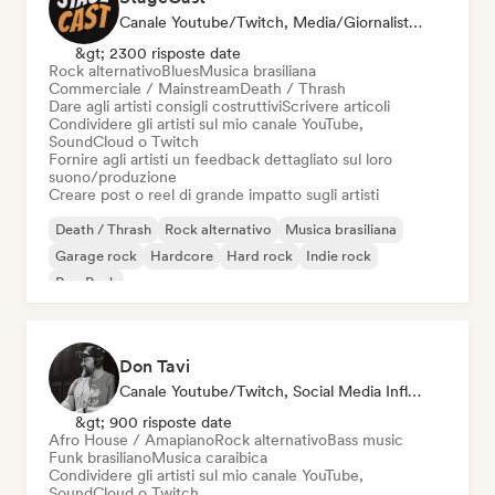
Canale Youtube/Twitch, Media/Giornalista, Mentore, Social Media Influencer, Esperto Del Suono
&gt; 2300 risposte date
Rock alternativo
Blues
Musica brasiliana
Commerciale / Mainstream
Death / Thrash
Dare agli artisti consigli costruttivi
Scrivere articoli
Condividere gli artisti sul mio canale YouTube,
SoundCloud o Twitch
Fornire agli artisti un feedback dettagliato sul loro
suono/produzione
Creare post o reel di grande impatto sugli artisti
Death / Thrash
Rock alternativo
Musica brasiliana
Garage rock
Hardcore
Hard rock
Indie rock
Pop Punk
Don Tavi
Canale Youtube/Twitch, Social Media Influencer
&gt; 900 risposte date
Afro House / Amapiano
Rock alternativo
Bass music
Funk brasiliano
Musica caraibica
Condividere gli artisti sul mio canale YouTube,
SoundCloud o Twitch