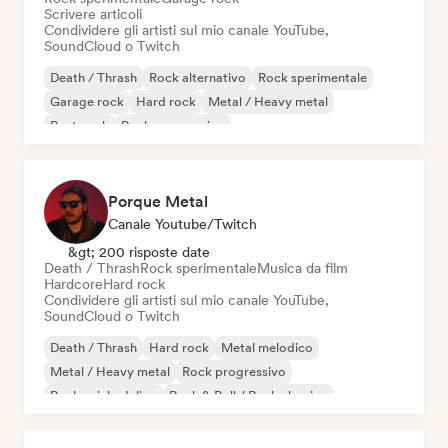
Scrivere articoli
Condividere gli artisti sul mio canale YouTube,
SoundCloud o Twitch
Death / Thrash
Rock alternativo
Rock sperimentale
Garage rock
Hard rock
Metal / Heavy metal
Post punk
Rock progressivo
Porque Metal
Canale Youtube/Twitch
&gt; 200 risposte date
Death / Thrash
Rock sperimentale
Musica da film
Hardcore
Hard rock
Condividere gli artisti sul mio canale YouTube,
SoundCloud o Twitch
Death / Thrash
Hard rock
Metal melodico
Metal / Heavy metal
Rock progressivo
Rock psichedelico
Rock & Roll / Rock classico
Rock sperimentale