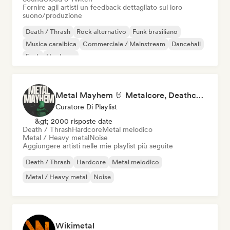
Fornire agli artisti un feedback dettagliato sul loro
suono/produzione
Death / Thrash
Rock alternativo
Funk brasiliano
Musica caraibica
Commerciale / Mainstream
Dancehall
Funk
Hardcore
Metal Mayhem 🤘 Metalcore, Deathcore & Progressive Metal
Curatore Di Playlist
&gt; 2000 risposte date
Death / Thrash
Hardcore
Metal melodico
Metal / Heavy metal
Noise
Aggiungere artisti nelle mie playlist più seguite
Death / Thrash
Hardcore
Metal melodico
Metal / Heavy metal
Noise
Wikimetal