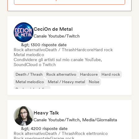
CeciOn de Metal
Canale Youtube/Twitch
&gt; 1300 risposte date
Rock alternativo
Death / Thrash
Hardcore
Hard rock
Metal melodico
Condividere gli artisti sul mio canale YouTube,
SoundCloud o Twitch
Death / Thrash
Rock alternativo
Hardcore
Hard rock
Metal melodico
Metal / Heavy metal
Noise
Rock psichedelico
Heavy Talk
Canale Youtube/Twitch, Media/Giornalista
&gt; 4200 risposte date
Rock alternativo
Death / Thrash
Rock elettronico
Rock sperimentale
Garage rock