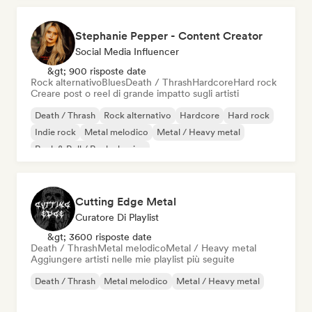
Stephanie Pepper - Content Creator
Social Media Influencer
&gt; 900 risposte date
Rock alternativo
Blues
Death / Thrash
Hardcore
Hard rock
Creare post o reel di grande impatto sugli artisti
Death / Thrash
Rock alternativo
Hardcore
Hard rock
Indie rock
Metal melodico
Metal / Heavy metal
Rock & Roll / Rock classico
Cutting Edge Metal
Curatore Di Playlist
&gt; 3600 risposte date
Death / Thrash
Metal melodico
Metal / Heavy metal
Aggiungere artisti nelle mie playlist più seguite
Death / Thrash
Metal melodico
Metal / Heavy metal