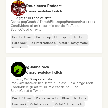
Doublecast Podcast
Canale Youtube/Twitch
&gt; 1700 risposte date
Danza pop
Death / Thrash
Elettropop
Hardcore
Hard rock
Condividere gli artisti sul mio canale YouTube,
SoundCloud o Twitch
Death / Thrash
Danza pop
Elettropop
Hardcore
Hard rock
Pop internazionale
Metal / Heavy metal
Punk Rock
IguannaRock
Canale Youtube/Twitch
&gt; 2700 risposte date
Rock alternativo
Blues
Death / Thrash
Funk
Garage rock
Condividere gli artisti sul mio canale YouTube,
SoundCloud o Twitch
Death / Thrash
Rock alternativo
Blues
Hardcore
Hard rock
Metal melodico
Metal / Heavy metal