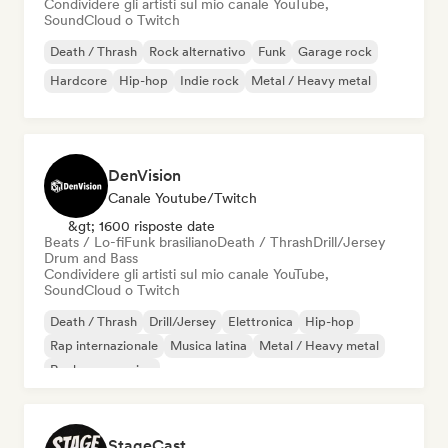
Condividere gli artisti sul mio canale YouTube,
SoundCloud o Twitch
Death / Thrash
Rock alternativo
Funk
Garage rock
Hardcore
Hip-hop
Indie rock
Metal / Heavy metal
DenVision
Canale Youtube/Twitch
&gt; 1600 risposte date
Beats / Lo-fi
Funk brasiliano
Death / Thrash
Drill/Jersey
Drum and Bass
Condividere gli artisti sul mio canale YouTube,
SoundCloud o Twitch
Death / Thrash
Drill/Jersey
Elettronica
Hip-hop
Rap internazionale
Musica latina
Metal / Heavy metal
Rock progressivo
StageCast