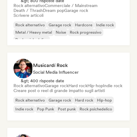
&gt; 800 risposte date
Rock alternativo
Commerciale / Mainstream
Death / Thrash
Dream pop
Garage rock
Scrivere articoli
Rock alternativo
Garage rock
Hardcore
Indie rock
Metal / Heavy metal
Noise
Rock progressivo
Rock psichedelico
Musicardí Rock
Social Media Influencer
&gt; 400 risposte date
Rock alternativo
Garage rock
Hard rock
Hip-hop
Indie rock
Creare post o reel di grande impatto sugli artisti
Rock alternativo
Garage rock
Hard rock
Hip-hop
Indie rock
Pop Punk
Post punk
Rock psichedelico