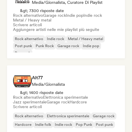
Media/Giornalista, Curatore Di Playlist
&gt; 7300 risposte date
Rock alternativo
Garage rock
Indie pop
Indie rock
Metal / Heavy metal
Scrivere articoli
Aggiungere artisti nelle mie playlist più seguite
Rock alternativo
Indie rock
Metal / Heavy metal
Post punk
Punk Rock
Garage rock
Indie pop
Pop rock
Alt77
Media/Giornalista
&gt; 1400 risposte date
Rock alternativo
Elettronica sperimentale
Jazz sperimentale
Garage rock
Hardcore
Scrivere articoli
Rock alternativo
Elettronica sperimentale
Garage rock
Hardcore
Indie folk
Indie rock
Pop Punk
Post punk