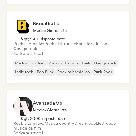
Biscuitbatik
Media/Giornalista
&gt; 1600 risposte date
Rock alternativo
Rock elettronico
Funk
Jazz fusion
Garage rock
Scrivere articoli
Rock alternativo
Rock elettronico
Funk
Garage rock
Indie rock
Pop Punk
Rock psichedelico
Punk Rock
AvanzadaMx
Media/Giornalista
&gt; 2000 risposte date
Rock alternativo
Musica country
Dream pop
Elettropop
Musica da film
Scrivere articoli