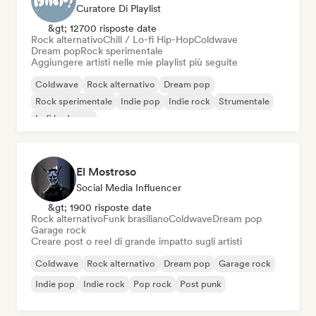
Curatore Di Playlist
&gt; 12700 risposte date
Rock alternativo
Chill / Lo-fi Hip-Hop
Coldwave
Dream pop
Rock sperimentale
Aggiungere artisti nelle mie playlist più seguite
Coldwave
Rock alternativo
Dream pop
Rock sperimentale
Indie pop
Indie rock
Strumentale
Lofi bedroom
El Mostroso
Social Media Influencer
&gt; 1900 risposte date
Rock alternativo
Funk brasiliano
Coldwave
Dream pop
Garage rock
Creare post o reel di grande impatto sugli artisti
Coldwave
Rock alternativo
Dream pop
Garage rock
Indie pop
Indie rock
Pop rock
Post punk