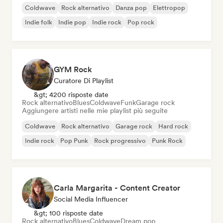
Coldwave
Rock alternativo
Danza pop
Elettropop
Indie folk
Indie pop
Indie rock
Pop rock
GYM Rock
Curatore Di Playlist
&gt; 4200 risposte date
Rock alternativo
Blues
Coldwave
Funk
Garage rock
Aggiungere artisti nelle mie playlist più seguite
Coldwave
Rock alternativo
Garage rock
Hard rock
Indie rock
Pop Punk
Rock progressivo
Punk Rock
Carla Margarita - Content Creator
Social Media Influencer
&gt; 100 risposte date
Rock alternativo
Blues
Coldwave
Dream pop