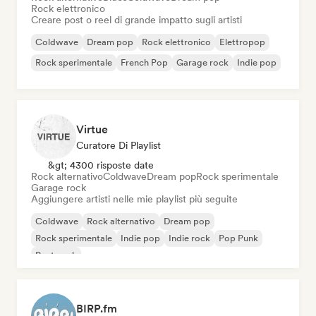
Rock elettronico
Creare post o reel di grande impatto sugli artisti
Coldwave
Dream pop
Rock elettronico
Elettropop
Rock sperimentale
French Pop
Garage rock
Indie pop
Virtue
Curatore Di Playlist
&gt; 4300 risposte date
Rock alternativo
Coldwave
Dream pop
Rock sperimentale
Garage rock
Aggiungere artisti nelle mie playlist più seguite
Coldwave
Rock alternativo
Dream pop
Rock sperimentale
Indie pop
Indie rock
Pop Punk
Post punk
BIRP.fm