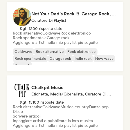
Not Your Dad’s Rock 🤘 Garage Rock, Alt-Rock & Indie Anthems
Curatore Di Playlist
&gt; 1200 risposte date
Rock alternativo
Coldwave
Rock elettronico
Rock sperimentale
Garage rock
Aggiungere artisti nelle mie playlist più seguite
Coldwave
Rock alternativo
Rock elettronico
Rock sperimentale
Garage rock
Indie rock
New wave
Pop rock
Chalkpit Music
Etichetta, Media/Giornalista, Curatore Di Playlist
&gt; 15100 risposte date
Rock alternativo
Coldwave
Musica country
Danza pop
Disco
Scrivere articoli
Ingaggiare artisti o pubblicare la loro musica
Aggiungere artisti nelle mie playlist più seguite