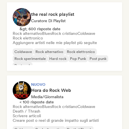
the real rock playlist
Curatore Di Playlist
&gt; 600 risposte date
Rock alternativo
Blues
Rock cristiano
Coldwave
Rock elettronico
Aggiungere artisti nelle mie playlist più seguite
Coldwave
Rock alternativo
Rock elettronico
Rock sperimentale
Hard rock
Pop Punk
Post punk
Post rock
NUOVO
Hora do Rock Web
Media/Giornalista
< 100 risposte date
Rock alternativo
Blues
Rock cristiano
Coldwave
Death / Thrash
Scrivere articoli
Creare post o reel di grande impatto sugli artisti