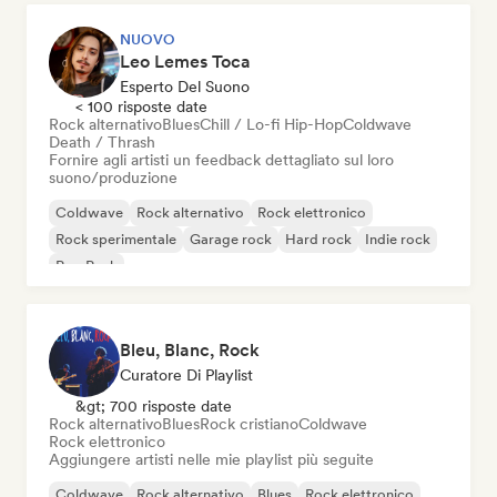
NUOVO
Leo Lemes Toca
Esperto Del Suono
< 100 risposte date
Rock alternativo
Blues
Chill / Lo-fi Hip-Hop
Coldwave
Death / Thrash
Fornire agli artisti un feedback dettagliato sul loro
suono/produzione
Coldwave
Rock alternativo
Rock elettronico
Rock sperimentale
Garage rock
Hard rock
Indie rock
Pop Punk
Bleu, Blanc, Rock
Curatore Di Playlist
&gt; 700 risposte date
Rock alternativo
Blues
Rock cristiano
Coldwave
Rock elettronico
Aggiungere artisti nelle mie playlist più seguite
Coldwave
Rock alternativo
Blues
Rock elettronico