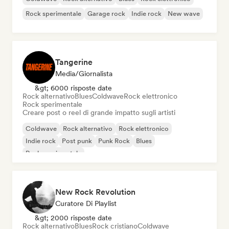
Rock sperimentale
Garage rock
Indie rock
New wave
Tangerine
Media/Giornalista
&gt; 6000 risposte date
Rock alternativo
Blues
Coldwave
Rock elettronico
Rock sperimentale
Creare post o reel di grande impatto sugli artisti
Coldwave
Rock alternativo
Rock elettronico
Indie rock
Post punk
Punk Rock
Blues
Rock sperimentale
New Rock Revolution
Curatore Di Playlist
&gt; 2000 risposte date
Rock alternativo
Blues
Rock cristiano
Coldwave