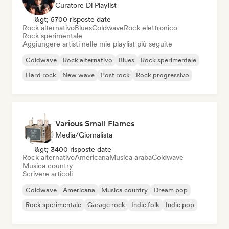
Curatore Di Playlist
&gt; 5700 risposte date
Rock alternativo
Blues
Coldwave
Rock elettronico
Rock sperimentale
Aggiungere artisti nelle mie playlist più seguite
Coldwave
Rock alternativo
Blues
Rock sperimentale
Hard rock
New wave
Post rock
Rock progressivo
Various Small Flames
Media/Giornalista
&gt; 3400 risposte date
Rock alternativo
Americana
Musica araba
Coldwave
Musica country
Scrivere articoli
Coldwave
Americana
Musica country
Dream pop
Rock sperimentale
Garage rock
Indie folk
Indie pop