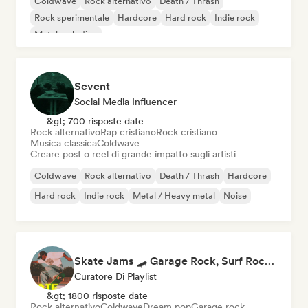
Coldwave
Rock alternativo
Death / Thrash
Rock sperimentale
Hardcore
Hard rock
Indie rock
Metal melodico
Sevent
Social Media Influencer
&gt; 700 risposte date
Rock alternativo
Rap cristiano
Rock cristiano
Musica classica
Coldwave
Creare post o reel di grande impatto sugli artisti
Coldwave
Rock alternativo
Death / Thrash
Hardcore
Hard rock
Indie rock
Metal / Heavy metal
Noise
Skate Jams 🛹 Garage Rock, Surf Rock & Neo-Psych
Curatore Di Playlist
&gt; 1800 risposte date
Rock alternativo
Coldwave
Dream pop
Garage rock