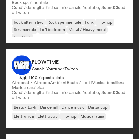
Rock sperimentale
Condividere gli artisti sul mio canale YouTube, SoundCloud
o Twitch
Rock alternativo
Rock sperimentale
Funk
Hip-hop
Strumentale
Lofi bedroom
Metal / Heavy metal
Pop Punk
FLOWTIME
Canale Youtube/Twitch
&gt; 1100 risposte date
Afrobeat / Afropop
Ambient
Beats / Lo-fi
Musica brasiliana
Musica caraibica
Condividere gli artisti sul mio canale YouTube, SoundCloud
o Twitch
Beats / Lo-fi
Dancehall
Dance music
Danza pop
Elettronica
Elettropop
Hip-hop
Musica latina