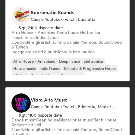
Suprematic Sounds
Canale Youtube/Twitch, Etichetta
&gt; 3100 risposte date
Afro House / Amapiano
Deep house
Elettronica
House music
Indie Dance
Condividere gli artisti sul mio canale YouTube, SoundCloud
o Twitch
Ingaggiare artisti o pubblicare la loro musica
Afro House / Amapiano
Deep house
Elettronica
House music
Indie Dance
Melodic & Progressive House
Minimal
Organic House / Downtempo
Vibra Alta Music
Canale Youtube/Twitch, Etichetta, Media/Giornalista, Editore, Esperto Del Suono
&gt; 1100 risposte date
Dance music
Deep house
Disco
House music
Tech House
Scrivere articoli
Condividere gli artisti sul mio canale YouTube, SoundCloud
o Twitch