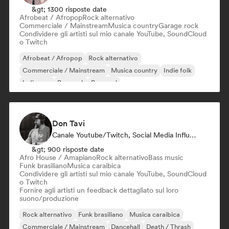
&gt; 1300 risposte date
Afrobeat / Afropop
Rock alternativo
Commerciale / Mainstream
Musica country
Garage rock
Condividere gli artisti sul mio canale YouTube, SoundCloud
o Twitch
Afrobeat / Afropop
Rock alternativo
Commerciale / Mainstream
Musica country
Indie folk
Indie pop
Pop rock
Pop soul
Don Tavi
Canale Youtube/Twitch, Social Media Influencer
&gt; 900 risposte date
Afro House / Amapiano
Rock alternativo
Bass music
Funk brasiliano
Musica caraibica
Condividere gli artisti sul mio canale YouTube, SoundCloud
o Twitch
Fornire agli artisti un feedback dettagliato sul loro
suono/produzione
Rock alternativo
Funk brasiliano
Musica caraibica
Commerciale / Mainstream
Dancehall
Death / Thrash