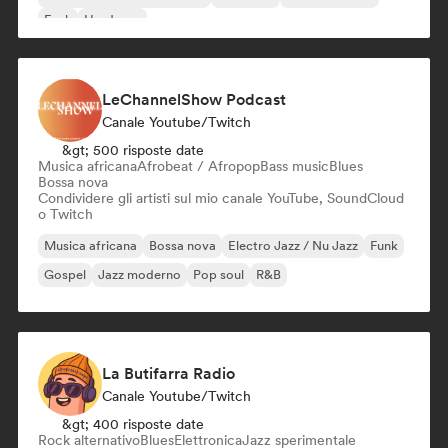
Funk
Hardcore
LeChannelShow Podcast
Canale Youtube/Twitch
&gt; 500 risposte date
Musica africana
Afrobeat / Afropop
Bass music
Blues
Bossa nova
Condividere gli artisti sul mio canale YouTube, SoundCloud
o Twitch
Musica africana
Bossa nova
Electro Jazz / Nu Jazz
Funk
Gospel
Jazz moderno
Pop soul
R&B
La Butifarra Radio
Canale Youtube/Twitch
&gt; 400 risposte date
Rock alternativo
Blues
Elettronica
Jazz sperimentale