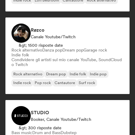
Indie rock
Lofi bedroom
Cantautore
Rock alternativo
Røzco
Canale Youtube/Twitch
&gt; 1500 risposte date
Rock alternativo
Danza pop
Dream pop
Garage rock
Indie folk
Condividere gli artisti sul mio canale YouTube, SoundCloud
o Twitch
Rock alternativo
Dream pop
Indie folk
Indie pop
Indie rock
Pop rock
Cantautore
Surf rock
STUDIO
Booker, Canale Youtube/Twitch
&gt; 300 risposte date
Bass music
Drum and Bass
Dubstep