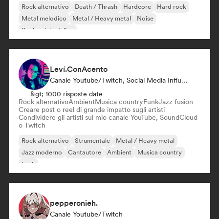
Rock alternativo
Death / Thrash
Hardcore
Hard rock
Metal melodico
Metal / Heavy metal
Noise
Rock psichedelico
Leví.ConAcento
Canale Youtube/Twitch, Social Media Influencer
&gt; 1000 risposte date
Rock alternativo
Ambient
Musica country
Funk
Jazz fusion
Creare post o reel di grande impatto sugli artisti
Condividere gli artisti sul mio canale YouTube, SoundCloud
o Twitch
Rock alternativo
Strumentale
Metal / Heavy metal
Jazz moderno
Cantautore
Ambient
Musica country
Funk
pepperonieh.
Canale Youtube/Twitch