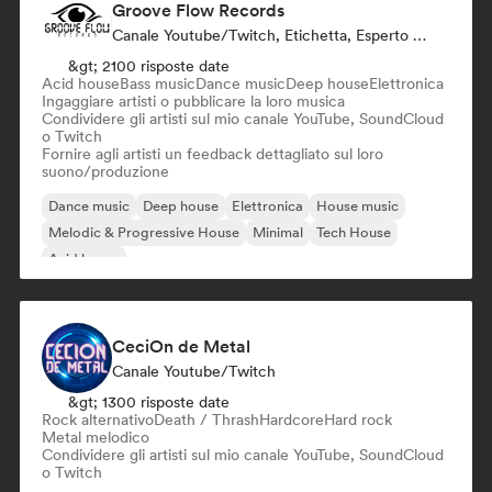
Groove Flow Records
Canale Youtube/Twitch, Etichetta, Esperto Del Suono
&gt; 2100 risposte date
Acid house
Bass music
Dance music
Deep house
Elettronica
Ingaggiare artisti o pubblicare la loro musica
Condividere gli artisti sul mio canale YouTube, SoundCloud
o Twitch
Fornire agli artisti un feedback dettagliato sul loro
suono/produzione
Dance music
Deep house
Elettronica
House music
Melodic & Progressive House
Minimal
Tech House
Acid house
CeciOn de Metal
Canale Youtube/Twitch
&gt; 1300 risposte date
Rock alternativo
Death / Thrash
Hardcore
Hard rock
Metal melodico
Condividere gli artisti sul mio canale YouTube, SoundCloud
o Twitch