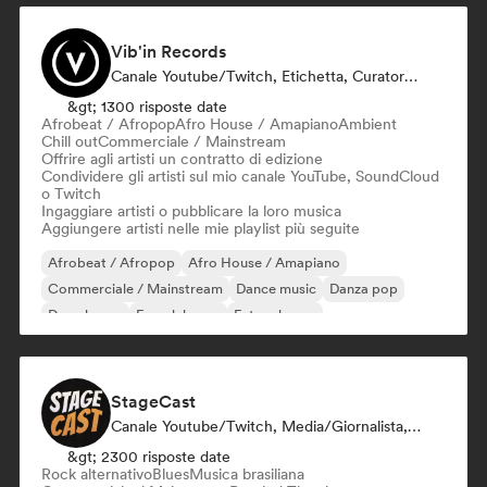
Vib'in Records
Canale Youtube/Twitch, Etichetta, Curatore Di Playlist, Editore
&gt; 1300 risposte date
Afrobeat / Afropop
Afro House / Amapiano
Ambient
Chill out
Commerciale / Mainstream
Offrire agli artisti un contratto di edizione
Condividere gli artisti sul mio canale YouTube, SoundCloud
o Twitch
Ingaggiare artisti o pubblicare la loro musica
Aggiungere artisti nelle mie playlist più seguite
Afrobeat / Afropop
Afro House / Amapiano
Commerciale / Mainstream
Dance music
Danza pop
Deep house
French house
Future house
StageCast
Canale Youtube/Twitch, Media/Giornalista, Mentore, Social Media Influencer, Esperto Del Suono
&gt; 2300 risposte date
Rock alternativo
Blues
Musica brasiliana