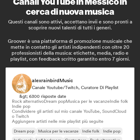
Canali YouTube in Messico in
cerca di nuova musica
Questi canali sono attivi, accettano invii e sono pronti a
scoprire nuovi talenti di tutti i generi.
Groover è una piattaforma di promozione musicale che
mette in contatto gli artisti indipendenti con oltre 20
professionisti della musica: etichette, media, radio e
playlist, con feedback scritto garantito entro 7 giorni.
alexrainbirdMusic
Canale Youtube/Twitch, Curatore Di Playlist
&gt; 6300 risposte date
Rock alternativo
Dream pop
Musica per le vacanze
Indie folk
Indie pop
Condividere gli artisti sul mio canale YouTube, SoundCloud
o Twitch
Aggiungere artisti nelle mie playlist più seguite
Dream pop
Musica per le vacanze
Indie folk
Indie pop