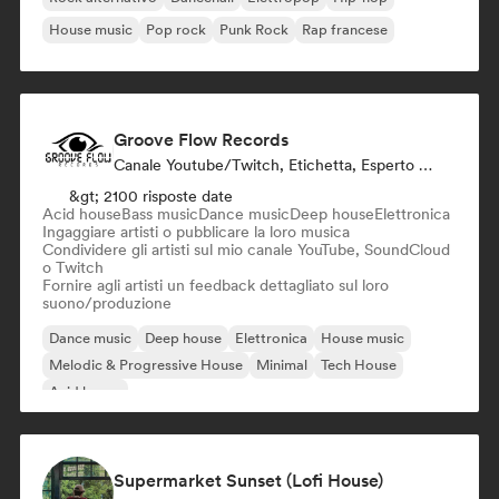
House music
Pop rock
Punk Rock
Rap francese
Groove Flow Records
Canale Youtube/Twitch, Etichetta, Esperto Del Suono
&gt; 2100 risposte date
Acid house
Bass music
Dance music
Deep house
Elettronica
Ingaggiare artisti o pubblicare la loro musica
Condividere gli artisti sul mio canale YouTube, SoundCloud
o Twitch
Fornire agli artisti un feedback dettagliato sul loro
suono/produzione
Dance music
Deep house
Elettronica
House music
Melodic & Progressive House
Minimal
Tech House
Acid house
Supermarket Sunset (Lofi House)