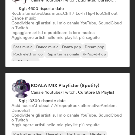
Canale Youtube/Twitch, Etichetta, Curatore Di Playlist
&gt; 4600 risposte date
Rock alternativo
Bass music
Chill / Lo-fi Hip-Hop
Chill out
Dance music
Condividere gli artisti sul mio canale YouTube, SoundCloud
o Twitch
Ingaggiare artisti o pubblicare la loro musica
Aggiungere artisti nelle mie playlist più seguite
Bass music
Dance music
Danza pop
Dream pop
Rock elettronico
Rap internazionale
K-Pop/J-Pop
Lofi bedroom
KOALA MIX Playlister (Spotify)
Canale Youtube/Twitch, Curatore Di Playlist
&gt; 10300 risposte date
Acid house
Afrobeat / Afropop
Rock alternativo
Ambient
Dancehall
Condividere gli artisti sul mio canale YouTube, SoundCloud
o Twitch
Aggiungere artisti nelle mie playlist più seguite
Rock alternativo
Dancehall
Elettropop
Hip-hop