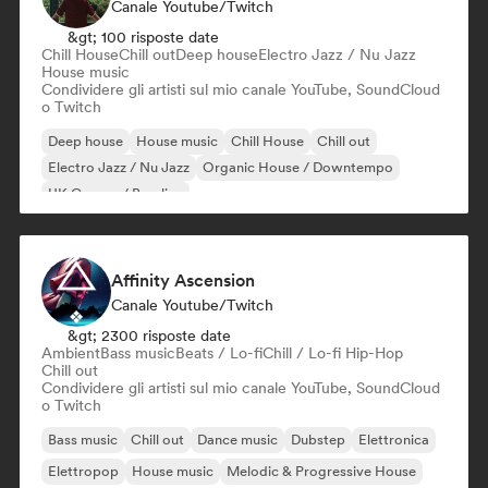
Canale Youtube/Twitch
&gt; 100 risposte date
Chill House
Chill out
Deep house
Electro Jazz / Nu Jazz
House music
Condividere gli artisti sul mio canale YouTube, SoundCloud
o Twitch
Deep house
House music
Chill House
Chill out
Electro Jazz / Nu Jazz
Organic House / Downtempo
UK Garage / Bassline
Affinity Ascension
Canale Youtube/Twitch
&gt; 2300 risposte date
Ambient
Bass music
Beats / Lo-fi
Chill / Lo-fi Hip-Hop
Chill out
Condividere gli artisti sul mio canale YouTube, SoundCloud
o Twitch
Bass music
Chill out
Dance music
Dubstep
Elettronica
Elettropop
House music
Melodic & Progressive House