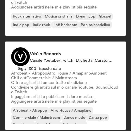
o Twitch
Aggiungere artisti nelle mie playlist più seguite
Rock alternativo
Musica cristiana
Dream pop
Gospel
Indie pop
Indie rock
Lofi bedroom
Pop psichedelico
Vib'in Records
Canale Youtube/Twitch, Etichetta, Curatore Di Playlist, Editore
&gt; 1300 risposte date
Afrobeat / Afropop
Afro House / Amapiano
Ambient
Chill out
Commerciale / Mainstream
Offrire agli artisti un contratto di edizione
Condividere gli artisti sul mio canale YouTube, SoundCloud
o Twitch
Ingaggiare artisti o pubblicare la loro musica
Aggiungere artisti nelle mie playlist più seguite
Afrobeat / Afropop
Afro House / Amapiano
Commerciale / Mainstream
Dance music
Danza pop
Deep house
French house
Future house