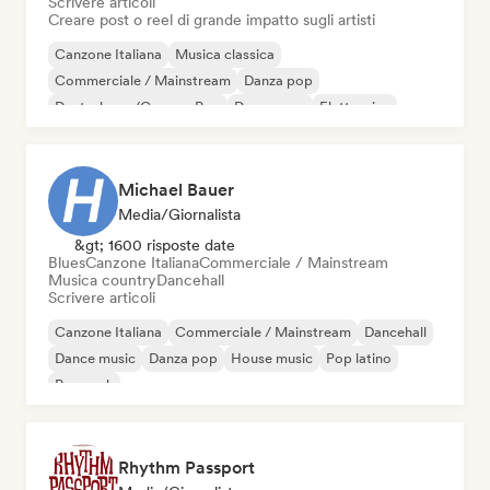
Scrivere articoli
Creare post o reel di grande impatto sugli artisti
Canzone Italiana
Musica classica
Commerciale / Mainstream
Danza pop
Deutschpop/German Pop
Dream pop
Elettronica
Elettropop
Michael Bauer
Media/Giornalista
&gt; 1600 risposte date
Blues
Canzone Italiana
Commerciale / Mainstream
Musica country
Dancehall
Scrivere articoli
Canzone Italiana
Commerciale / Mainstream
Dancehall
Dance music
Danza pop
House music
Pop latino
Pop rock
Rhythm Passport