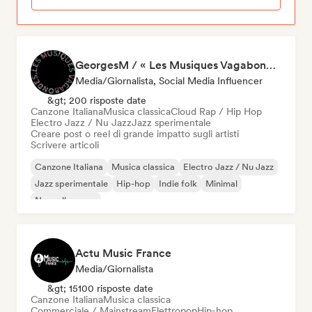
GeorgesM / « Les Musiques Vagabondes » - Content Creator
Media/Giornalista, Social Media Influencer
&gt; 200 risposte date
Canzone Italiana
Musica classica
Cloud Rap / Hip Hop
Electro Jazz / Nu Jazz
Jazz sperimentale
Creare post o reel di grande impatto sugli artisti
Scrivere articoli
Canzone Italiana
Musica classica
Electro Jazz / Nu Jazz
Jazz sperimentale
Hip-hop
Indie folk
Minimal
Nouvelle scene
Actu Music France
Media/Giornalista
&gt; 15100 risposte date
Canzone Italiana
Musica classica
Commerciale / Mainstream
Elettropop
Hip-hop