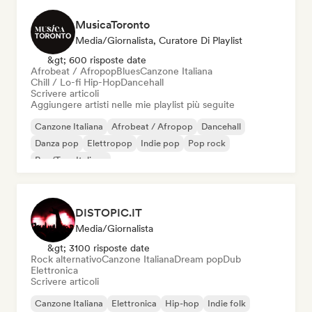
MusicaToronto
Media/Giornalista, Curatore Di Playlist
&gt; 600 risposte date
Afrobeat / Afropop
Blues
Canzone Italiana
Chill / Lo-fi Hip-Hop
Dancehall
Scrivere articoli
Aggiungere artisti nelle mie playlist più seguite
Canzone Italiana
Afrobeat / Afropop
Dancehall
Danza pop
Elettropop
Indie pop
Pop rock
Rap/Trap Italiano
DISTOPIC.IT
Media/Giornalista
&gt; 3100 risposte date
Rock alternativo
Canzone Italiana
Dream pop
Dub
Elettronica
Scrivere articoli
Canzone Italiana
Elettronica
Hip-hop
Indie folk