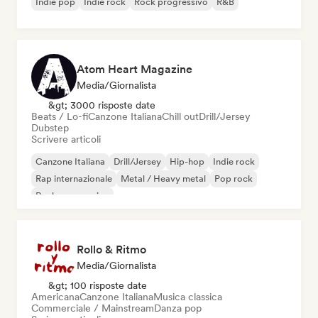
Indie pop
Indie rock
Rock progressivo
R&B
Atom Heart Magazine
Media/Giornalista
&gt; 3000 risposte date
Beats / Lo-fi
Canzone Italiana
Chill out
Drill/Jersey
Dubstep
Scrivere articoli
Canzone Italiana
Drill/Jersey
Hip-hop
Indie rock
Rap internazionale
Metal / Heavy metal
Pop rock
Rock progressivo
Rollo & Ritmo
Media/Giornalista
&gt; 100 risposte date
Americana
Canzone Italiana
Musica classica
Commerciale / Mainstream
Danza pop