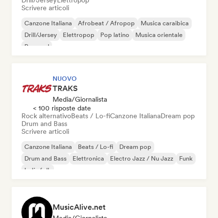
Drill/Jersey
Elettropop
Scrivere articoli
Canzone Italiana
Afrobeat / Afropop
Musica caraibica
Drill/Jersey
Elettropop
Pop latino
Musica orientale
Pop soul
NUOVO
TRAKS
Media/Giornalista
< 100 risposte date
Rock alternativo
Beats / Lo-fi
Canzone Italiana
Dream pop
Drum and Bass
Scrivere articoli
Canzone Italiana
Beats / Lo-fi
Dream pop
Drum and Bass
Elettronica
Electro Jazz / Nu Jazz
Funk
Indie folk
MusicAlive.net