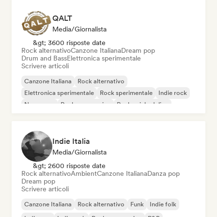
QALT
Media/Giornalista
&gt; 3600 risposte date
Rock alternativo
Canzone Italiana
Dream pop
Drum and Bass
Elettronica sperimentale
Scrivere articoli
Canzone Italiana
Rock alternativo
Elettronica sperimentale
Rock sperimentale
Indie rock
New wave
Rock progressivo
Rock psichedelico
Indie Italia
Media/Giornalista
&gt; 2600 risposte date
Rock alternativo
Ambient
Canzone Italiana
Danza pop
Dream pop
Scrivere articoli
Canzone Italiana
Rock alternativo
Funk
Indie folk