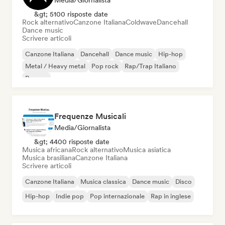
Media/Giornalista
&gt; 5100 risposte date
Rock alternativo
Canzone Italiana
Coldwave
Dancehall
Dance music
Scrivere articoli
Canzone Italiana
Dancehall
Dance music
Hip-hop
Metal / Heavy metal
Pop rock
Rap/Trap Italiano
Reggae
Frequenze Musicali
Media/Giornalista
&gt; 4400 risposte date
Musica africana
Rock alternativo
Musica asiatica
Musica brasiliana
Canzone Italiana
Scrivere articoli
Canzone Italiana
Musica classica
Dance music
Disco
Hip-hop
Indie pop
Pop internazionale
Rap in inglese