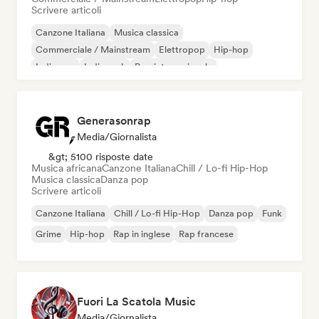
Scrivere articoli
Canzone Italiana
Musica classica
Commerciale / Mainstream
Elettropop
Hip-hop
Indie pop
Indie rock
Pop internazionale
Generasonrap
Media/Giornalista
&gt; 5100 risposte date
Musica africana
Canzone Italiana
Chill / Lo-fi Hip-Hop
Musica classica
Danza pop
Scrivere articoli
Canzone Italiana
Chill / Lo-fi Hip-Hop
Danza pop
Funk
Grime
Hip-hop
Rap in inglese
Rap francese
Fuori La Scatola Music
Media/Giornalista