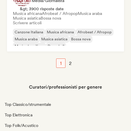
Media/Giornalista
&gt; 3900 risposte date
Musica africana
Afrobeat / Afropop
Musica araba
Musica asiatica
Bossa nova
Scrivere articoli
Canzone Italiana
Musica africana
Afrobeat / Afropop
Musica araba
Musica asiatica
Bossa nova
Musica brasiliana
Dancehall
1
2
Curatori/professionisti per genere
Top Classico/strumentale
Top Elettronica
Top Folk/Acustico