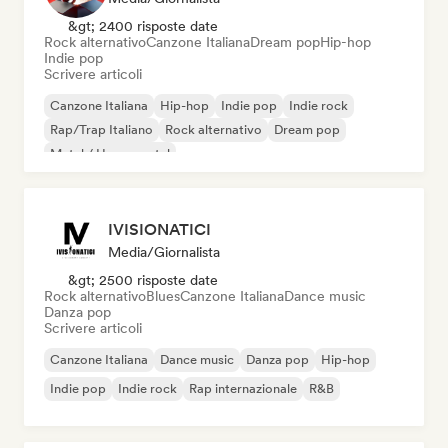
&gt; 2400 risposte date
Rock alternativo
Canzone Italiana
Dream pop
Hip-hop
Indie pop
Scrivere articoli
Canzone Italiana
Hip-hop
Indie pop
Indie rock
Rap/Trap Italiano
Rock alternativo
Dream pop
Metal / Heavy metal
IVISIONATICI
Media/Giornalista
&gt; 2500 risposte date
Rock alternativo
Blues
Canzone Italiana
Dance music
Danza pop
Scrivere articoli
Canzone Italiana
Dance music
Danza pop
Hip-hop
Indie pop
Indie rock
Rap internazionale
R&B