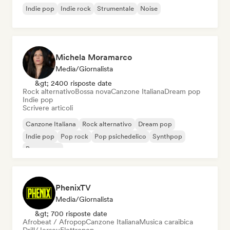
Indie pop
Indie rock
Strumentale
Noise
Michela Moramarco
Media/Giornalista
&gt; 2400 risposte date
Rock alternativo
Bossa nova
Canzone Italiana
Dream pop
Indie pop
Scrivere articoli
Canzone Italiana
Rock alternativo
Dream pop
Indie pop
Pop rock
Pop psichedelico
Synthpop
Bossa nova
PhenixTV
Media/Giornalista
&gt; 700 risposte date
Afrobeat / Afropop
Canzone Italiana
Musica caraibica