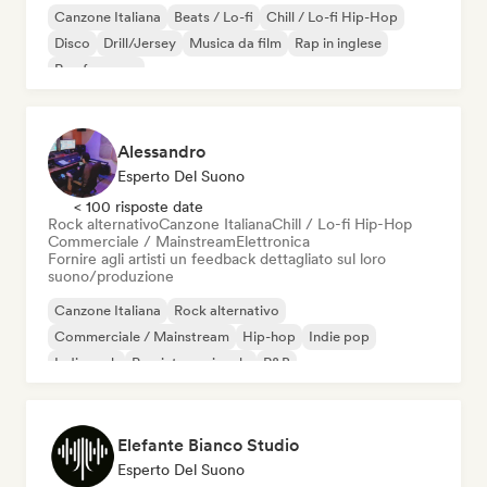
Canzone Italiana
Beats / Lo-fi
Chill / Lo-fi Hip-Hop
Disco
Drill/Jersey
Musica da film
Rap in inglese
Rap francese
Alessandro
Esperto Del Suono
< 100 risposte date
Rock alternativo
Canzone Italiana
Chill / Lo-fi Hip-Hop
Commerciale / Mainstream
Elettronica
Fornire agli artisti un feedback dettagliato sul loro
suono/produzione
Canzone Italiana
Rock alternativo
Commerciale / Mainstream
Hip-hop
Indie pop
Indie rock
Pop internazionale
R&B
Elefante Bianco Studio
Esperto Del Suono