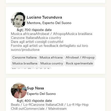
Luciano Tucunduva
Mentore, Esperto Del Suono
&gt; 700 risposte date
Musica africana
Afrobeat / Afropop
Musica brasiliana
Canzone Italiana
Musica country
Dare agli artisti consigli costruttivi
Fornire agli artisti un feedback dettagliato sul loro
suono/produzione
Canzone Italiana
Musica africana
Afrobeat / Afropop
Musica brasiliana
Musica country
Rock sperimentale
Musica da film
Indie folk
Sup Nasa
Esperto Del Suono
&gt; 400 risposte date
Beats / Lo-fi
Canzone Italiana
Chill / Lo-fi Hip-Hop
Chill out
Commerciale / Mainstream