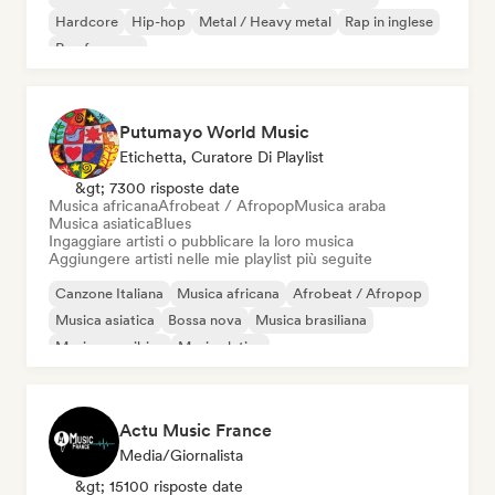
Hardcore
Hip-hop
Metal / Heavy metal
Rap in inglese
Rap francese
Putumayo World Music
Etichetta, Curatore Di Playlist
&gt; 7300 risposte date
Musica africana
Afrobeat / Afropop
Musica araba
Musica asiatica
Blues
Ingaggiare artisti o pubblicare la loro musica
Aggiungere artisti nelle mie playlist più seguite
Canzone Italiana
Musica africana
Afrobeat / Afropop
Musica asiatica
Bossa nova
Musica brasiliana
Musica caraibica
Musica latina
Actu Music France
Media/Giornalista
&gt; 15100 risposte date