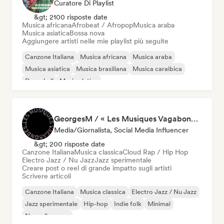
Curatore Di Playlist
&gt; 2100 risposte date
Musica africana
Afrobeat / Afropop
Musica araba
Musica asiatica
Bossa nova
Aggiungere artisti nelle mie playlist più seguite
Canzone Italiana
Musica africana
Musica araba
Musica asiatica
Musica brasiliana
Musica caraibica
Dancehall
Musica latina
GeorgesM / « Les Musiques Vagabondes » - Content Creator
Media/Giornalista, Social Media Influencer
&gt; 200 risposte date
Canzone Italiana
Musica classica
Cloud Rap / Hip Hop
Electro Jazz / Nu Jazz
Jazz sperimentale
Creare post o reel di grande impatto sugli artisti
Scrivere articoli
Canzone Italiana
Musica classica
Electro Jazz / Nu Jazz
Jazz sperimentale
Hip-hop
Indie folk
Minimal
Nouvelle scene