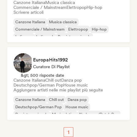
Canzone Italiana
Musica classica
Commerciale / Mainstream
Elettropop
Hip-hop
Scrivere articoli
Canzone Italiana
Musica classica
Commerciale / Mainstream
Elettropop
Hip-hop
Indie pop
Indie rock
Pop internazionale
EuropaHits1992
Curatore Di Playlist
&gt; 500 risposte date
Canzone Italiana
Chill out
Danza pop
Deutschpop/German Pop
House music
Aggiungere artisti nelle mie playlist più seguite
Canzone Italiana
Chill out
Danza pop
Deutschpop/German Pop
House music
Rap internazionale
Musica latina
Nederpop/Dutch Pop
1