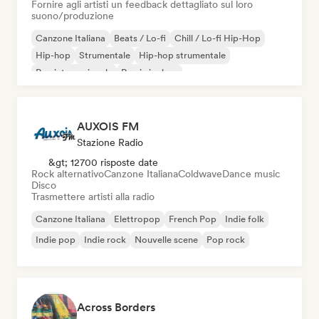
Fornire agli artisti un feedback dettagliato sul loro
suono/produzione
Canzone Italiana
Beats / Lo-fi
Chill / Lo-fi Hip-Hop
Hip-hop
Strumentale
Hip-hop strumentale
Rap internazionale
Rap in inglese
AUXOIS FM
Stazione Radio
&gt; 12700 risposte date
Rock alternativo
Canzone Italiana
Coldwave
Dance music
Disco
Trasmettere artisti alla radio
Canzone Italiana
Elettropop
French Pop
Indie folk
Indie pop
Indie rock
Nouvelle scene
Pop rock
Across Borders