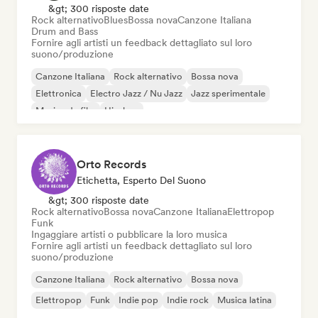
&gt; 300 risposte date
Rock alternativo
Blues
Bossa nova
Canzone Italiana
Drum and Bass
Fornire agli artisti un feedback dettagliato sul loro
suono/produzione
Canzone Italiana
Rock alternativo
Bossa nova
Elettronica
Electro Jazz / Nu Jazz
Jazz sperimentale
Musica da film
Hip-hop
Orto Records
Etichetta, Esperto Del Suono
&gt; 300 risposte date
Rock alternativo
Bossa nova
Canzone Italiana
Elettropop
Funk
Ingaggiare artisti o pubblicare la loro musica
Fornire agli artisti un feedback dettagliato sul loro
suono/produzione
Canzone Italiana
Rock alternativo
Bossa nova
Elettropop
Funk
Indie pop
Indie rock
Musica latina