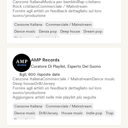
Canzone Italiana
Musica per bambini
Rap cristiano
Rock cristiano
Commerciale / Mainstream
Fornire agli artisti un feedback dettagliato sul loro
suono/produzione
Canzone Italiana
Commerciale / Mainstream
Dance music
Danza pop
Deep house
Dream pop
Elettropop
House music
AMP Records
Curatore Di Playlist, Esperto Del Suono
&gt; 600 risposte date
Canzone Italiana
Commerciale / Mainstream
Dance music
Deep house
Drill/Jersey
Fornire agli artisti un feedback dettagliato sul loro
suono/produzione
Aggiungere artisti nelle mie playlist più seguite
Canzone Italiana
Commerciale / Mainstream
Dance music
Drill/Jersey
House music
Indie pop
Trap
Pop urbano