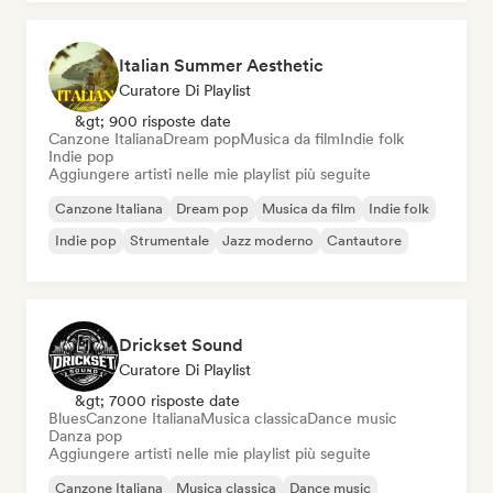
Italian Summer Aesthetic
Curatore Di Playlist
&gt; 900 risposte date
Canzone Italiana
Dream pop
Musica da film
Indie folk
Indie pop
Aggiungere artisti nelle mie playlist più seguite
Canzone Italiana
Dream pop
Musica da film
Indie folk
Indie pop
Strumentale
Jazz moderno
Cantautore
Drickset Sound
Curatore Di Playlist
&gt; 7000 risposte date
Blues
Canzone Italiana
Musica classica
Dance music
Danza pop
Aggiungere artisti nelle mie playlist più seguite
Canzone Italiana
Musica classica
Dance music