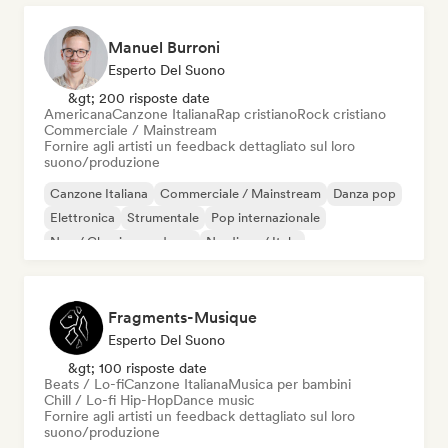
Manuel Burroni
Esperto Del Suono
&gt; 200 risposte date
Americana
Canzone Italiana
Rap cristiano
Rock cristiano
Commerciale / Mainstream
Fornire agli artisti un feedback dettagliato sul loro
suono/produzione
Canzone Italiana
Commerciale / Mainstream
Danza pop
Elettronica
Strumentale
Pop internazionale
Neo / Classico moderno
Nu-disco / Italo
Fragments-Musique
Esperto Del Suono
&gt; 100 risposte date
Beats / Lo-fi
Canzone Italiana
Musica per bambini
Chill / Lo-fi Hip-Hop
Dance music
Fornire agli artisti un feedback dettagliato sul loro
suono/produzione