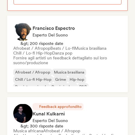
Francisco Espectro
Esperto Del Suono
&gt; 200 risposte date
Afrobeat / Afropop
Beats / Lo-fi
Musica brasiliana
Chill / Lo-fi Hip-Hop
Danza pop
Fornire agli artisti un feedback dettagliato sul loro
suono/produzione
Afrobeat / Afropop
Musica brasiliana
Chill / Lo-fi Hip-Hop
Grime
Hip-hop
Pop internazionale
Rap in inglese
R&B
Feedback approfondito
Kunal Kulkarni
Esperto Del Suono
&gt; 300 risposte date
Musica africana
Afrobeat / Afropop