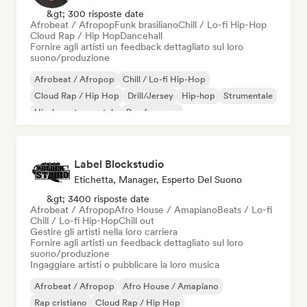
&gt; 300 risposte date
Afrobeat / Afropop
Funk brasiliano
Chill / Lo-fi Hip-Hop
Cloud Rap / Hip Hop
Dancehall
Fornire agli artisti un feedback dettagliato sul loro
suono/produzione
Afrobeat / Afropop
Chill / Lo-fi Hip-Hop
Cloud Rap / Hip Hop
Drill/Jersey
Hip-hop
Strumentale
Hip-hop strumentale
Rap francese
Label Blockstudio
Etichetta, Manager, Esperto Del Suono
&gt; 3400 risposte date
Afrobeat / Afropop
Afro House / Amapiano
Beats / Lo-fi
Chill / Lo-fi Hip-Hop
Chill out
Gestire gli artisti nella loro carriera
Fornire agli artisti un feedback dettagliato sul loro
suono/produzione
Ingaggiare artisti o pubblicare la loro musica
Afrobeat / Afropop
Afro House / Amapiano
Rap cristiano
Cloud Rap / Hip Hop