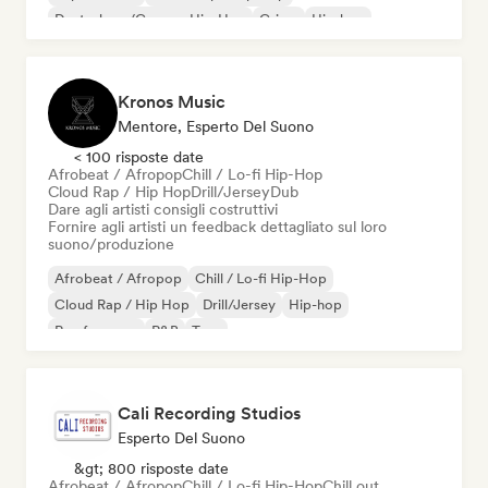
Deutschrap/German Hip-Hop
Grime
Hip-hop
Hip-hop strumentale
Kronos Music
Mentore, Esperto Del Suono
< 100 risposte date
Afrobeat / Afropop
Chill / Lo-fi Hip-Hop
Cloud Rap / Hip Hop
Drill/Jersey
Dub
Dare agli artisti consigli costruttivi
Fornire agli artisti un feedback dettagliato sul loro
suono/produzione
Afrobeat / Afropop
Chill / Lo-fi Hip-Hop
Cloud Rap / Hip Hop
Drill/Jersey
Hip-hop
Rap francese
R&B
Trap
Cali Recording Studios
Esperto Del Suono
&gt; 800 risposte date
Afrobeat / Afropop
Chill / Lo-fi Hip-Hop
Chill out