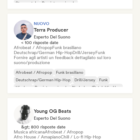
Strumentale
Pop internazionale
NUOVO
Terra Producer
Esperto Del Suono
< 100 risposte date
Afrobeat / Afropop
Funk brasiliano
Deutschrap/German Hip-Hop
Drill/Jersey
Funk
Fornire agli artisti un feedback dettagliato sul loro
suono/produzione
Afrobeat / Afropop
Funk brasiliano
Deutschrap/German Hip-Hop
Drill/Jersey
Funk
Hip-hop
Rap internazionale
Nederhop/Dutch Hip-Hop
Young OG Beats
Esperto Del Suono
&gt; 800 risposte date
Musica africana
Afrobeat / Afropop
Afro House / Amapiano
Chill / Lo-fi Hip-Hop