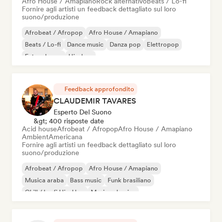
Afro House / Amapiano
Rock alternativo
Beats / Lo-fi
Fornire agli artisti un feedback dettagliato sul loro
suono/produzione
Afrobeat / Afropop
Afro House / Amapiano
Beats / Lo-fi
Dance music
Danza pop
Elettropop
Future house
Hip-hop
Feedback approfondito
CLAUDEMIR TAVARES
Esperto Del Suono
&gt; 400 risposte date
Acid house
Afrobeat / Afropop
Afro House / Amapiano
Ambient
Americana
Fornire agli artisti un feedback dettagliato sul loro
suono/produzione
Afrobeat / Afropop
Afro House / Amapiano
Musica araba
Bass music
Funk brasiliano
Chill / Lo-fi Hip-Hop
Musica classica
Cloud Rap / Hip Hop