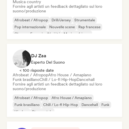
Musica country
Fornire agli artisti un feedback dettagliato sul loro
suono/produzione
Afrobeat / Afropop
Drill/Jersey
Strumentale
Pop internazionale
Nouvelle scene
Rap francese
Chanson Française/Variété
Musica africana
DJ Zaa
Esperto Del Suono
< 100 risposte date
Afrobeat / Afropop
Afro House / Amapiano
Funk brasiliano
Chill / Lo-fi Hip-Hop
Dancehall
Fornire agli artisti un feedback dettagliato sul loro
suono/produzione
Afrobeat / Afropop
Afro House / Amapiano
Funk brasiliano
Chill / Lo-fi Hip-Hop
Dancehall
Funk
Hip-hop
Strumentale