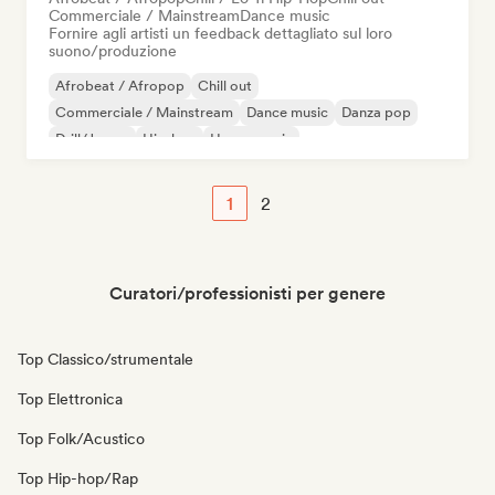
Commerciale / Mainstream
Dance music
Fornire agli artisti un feedback dettagliato sul loro
suono/produzione
Afrobeat / Afropop
Chill out
Commerciale / Mainstream
Dance music
Danza pop
Drill/Jersey
Hip-hop
House music
1
2
Curatori/professionisti per genere
Top Classico/strumentale
Top Elettronica
Top Folk/Acustico
Top Hip-hop/Rap