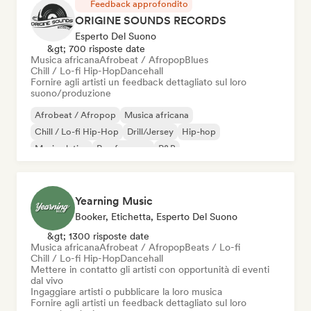
Feedback approfondito
ORIGINE SOUNDS RECORDS
Esperto Del Suono
&gt; 700 risposte date
Musica africana
Afrobeat / Afropop
Blues
Chill / Lo-fi Hip-Hop
Dancehall
Fornire agli artisti un feedback dettagliato sul loro
suono/produzione
Afrobeat / Afropop
Musica africana
Chill / Lo-fi Hip-Hop
Drill/Jersey
Hip-hop
Musica latina
Rap francese
R&B
Yearning Music
Booker, Etichetta, Esperto Del Suono
&gt; 1300 risposte date
Musica africana
Afrobeat / Afropop
Beats / Lo-fi
Chill / Lo-fi Hip-Hop
Dancehall
Mettere in contatto gli artisti con opportunità di eventi
dal vivo
Ingaggiare artisti o pubblicare la loro musica
Fornire agli artisti un feedback dettagliato sul loro