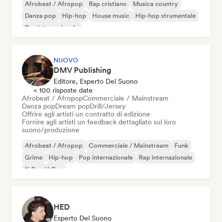
Afrobeat / Afropop
Rap cristiano
Musica country
Danza pop
Hip-hop
House music
Hip-hop strumentale
Rap internazionale
NUOVO
DMV Publishing
Editore, Esperto Del Suono
< 100 risposte date
Afrobeat / Afropop
Commerciale / Mainstream
Danza pop
Dream pop
Drill/Jersey
Offrire agli artisti un contratto di edizione
Fornire agli artisti un feedback dettagliato sul loro
suono/produzione
Afrobeat / Afropop
Commerciale / Mainstream
Funk
Grime
Hip-hop
Pop internazionale
Rap internazionale
K-Pop/J-Pop
HED
Esperto Del Suono