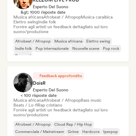
Esperto Del Suono
&gt; 1000 risposte date
Musica africana
Afrobeat / Afropop
Musica caraibica
Elettro swing
Indie folk
Fornire agli artisti un feedback dettagliato sul loro
suono/produzione
Afrobeat / Afropop
Musica africana
Elettro swing
Indie folk
Pop internazionale
Nouvelle scene
Pop rock
Pop soul
Feedback approfondito
DoisR
Esperto Del Suono
< 100 risposte date
Musica africana
Afrobeat / Afropop
Bass music
Beats / Lo-fi
Rap cristiano
Fornire agli artisti un feedback dettagliato sul loro
suono/produzione
Afrobeat / Afropop
Cloud Rap / Hip Hop
Commerciale / Mainstream
Grime
Hardcore
Iperpop