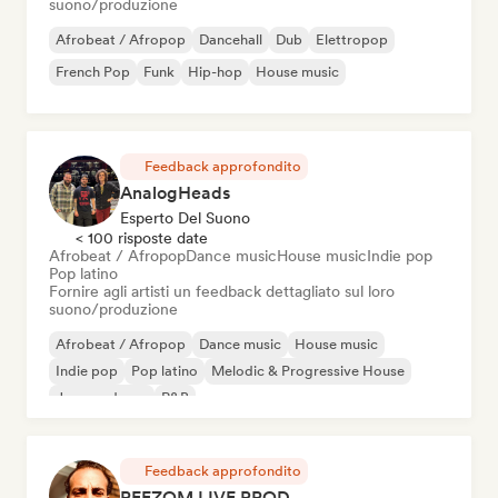
suono/produzione
Afrobeat / Afropop
Dancehall
Dub
Elettropop
French Pop
Funk
Hip-hop
House music
Feedback approfondito
AnalogHeads
Esperto Del Suono
< 100 risposte date
Afrobeat / Afropop
Dance music
House music
Indie pop
Pop latino
Fornire agli artisti un feedback dettagliato sul loro
suono/produzione
Afrobeat / Afropop
Dance music
House music
Indie pop
Pop latino
Melodic & Progressive House
Jazz moderno
R&B
Feedback approfondito
REEZOM LIVE PROD