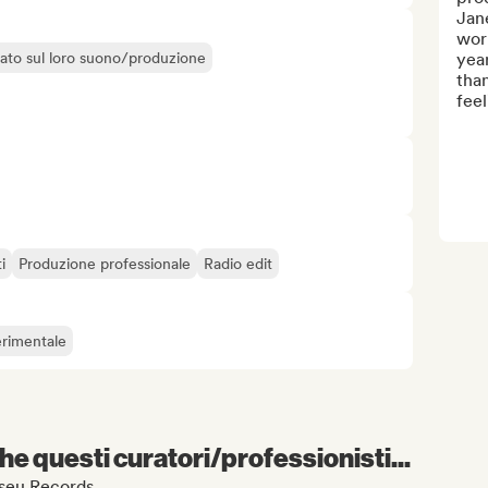
Jane
work
liato sul loro suono/produzione
yea
than
feel
i
Produzione professionale
Radio edit
erimentale
e questi curatori/professionisti...
liseu Records