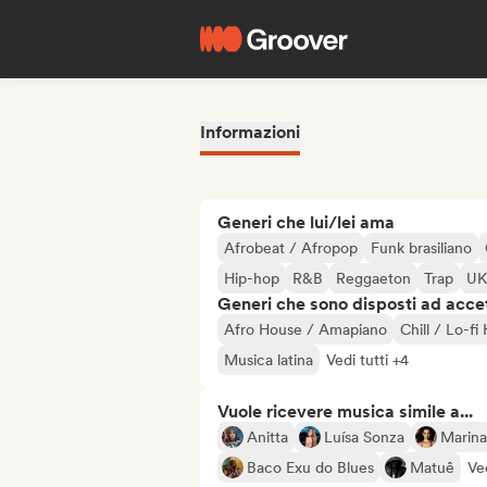
Informazioni
Generi che lui/lei ama
Afrobeat / Afropop
Funk brasiliano
Hip-hop
R&B
Reggaeton
Trap
UK
Generi che sono disposti ad acce
Afro House / Amapiano
Chill / Lo-fi
Musica latina
Vedi tutti +4
Vuole ricevere musica simile a...
Anitta
Luísa Sonza
Marina
Baco Exu do Blues
Matuê
Ved