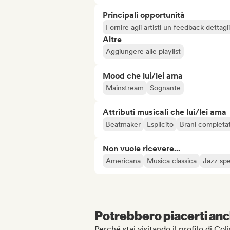
Principali opportunità
Fornire agli artisti un feedback dettag
Altre
Aggiungere alle playlist
Mood che lui/lei ama
Mainstream
Sognante
Attributi musicali che lui/lei ama
Beatmaker
Esplicito
Brani completat
Non vuole ricevere...
Americana
Musica classica
Jazz sp
Potrebbero piacerti anch
Perché stai visitando il profilo di Co