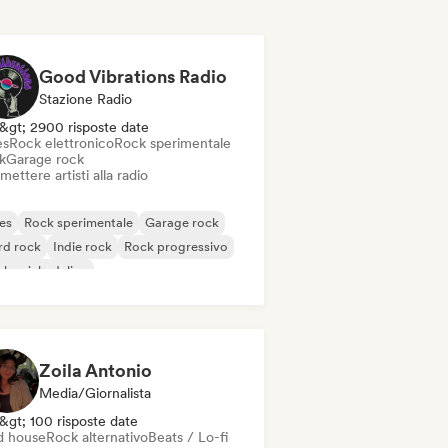
Good Vibrations Radio
Stazione Radio
&gt; 2900 risposte date
es
Rock elettronico
Rock sperimentale
k
Garage rock
mettere artisti alla radio
es
Rock sperimentale
Garage rock
rd rock
Indie rock
Rock progressivo
k psichedelico
k & Roll / Rock classico
Zoila Antonio
Media/Giornalista
&gt; 100 risposte date
d house
Rock alternativo
Beats / Lo-fi