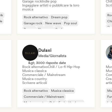
Garage rock
Indie pop
Chil
Ingaggiare artisti o pubblicare la loro
Scri
musica
olk
Roc
Rock alternativo
Dream pop
le
Chi
Garage rock
New wave
Pop soul
Co
Reggae
Shoegaze
Soul
Di
Dulaxi
Media/Giornalista
&gt; 3000 risposte date
Rock alternativo
Chill / Lo-fi Hip-Hop
Mus
Musica classica
Mus
Commerciale / Mainstream
Com
Musica country
Crea
Scrivere articoli
artis
Rock alternativo
Musica classica
Mus
Commerciale / Mainstream
Fu
Musica country
Dub
Funk
Hardcore
Ind
Hip-hop