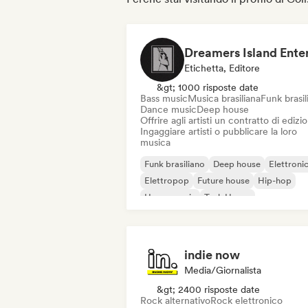
Etichetta, Editore
&gt; 1000 risposte date
Bass music
Musica brasiliana
Funk brasil
Dance music
Deep house
Offrire agli artisti un contratto di edizi
Ingaggiare artisti o pubblicare la loro
musica
Funk brasiliano
Deep house
Elettroni
Elettropop
Future house
Hip-hop
House music
Tech House
indie now
Media/Giornalista
&gt; 2400 risposte date
Rock alternativo
Rock elettronico