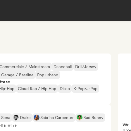
Commerciale / Mainstream
Dancehall
Drill/Jersey
 Garage / Bassline
Pop urbano
ttare
 Hip-Hop
Cloud Rap / Hip Hop
Disco
K-Pop/J-Pop
 Sena
Drake
Sabrina Carpenter
Bad Bunny
We a
i tutti +11
pro