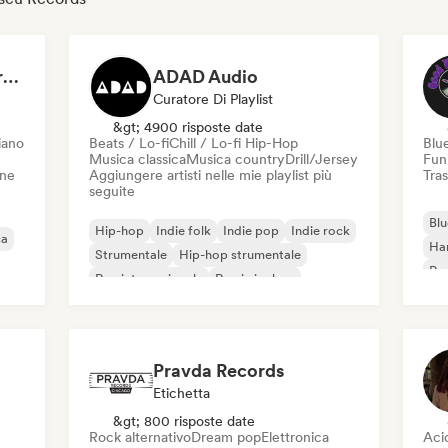
Dreamers Island Entertainment
ADAD Audio
Curatore Di Playlist
&gt; 4900 risposte date
iano
Beats / Lo-fi
Chill / Lo-fi Hip-Hop
Blu
Musica classica
Musica country
Drill/Jersey
Fun
one
Aggiungere artisti nelle mie playlist più
Tras
seguite
Blu
Hip-hop
Indie folk
Indie pop
Indie rock
ca
Ha
Strumentale
Hip-hop strumentale
Roc
Rap internazionale
Rap in inglese
Roc
Pravda Records
Etichetta
&gt; 800 risposte date
Rock alternativo
Dream pop
Elettronica
Aci