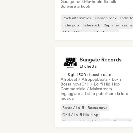
Garage rock
Hip-hop
Indie folk
Scrivere articoli
Rock alternativo
Garage rock
Indie f
Indie pop
Indie rock
Rap internaziona
Metal / Heavy metal
Pop rock
Sungate Records
Etichetta
&gt; 1300 risposte date
Afrobeat / Afropop
Beats / Lo-fi
Bossa nova
Chill / Lo-fi Hip-Hop
Commerciale / Mainstream
Ingaggiare artisti o pubblicare la loro
musica
Beats / Lo-fi
Bossa nova
Chill / Lo-fi Hip-Hop
Commerciale / Mainstream
Dancehall
Danza pop
Hip-hop
Pop soul