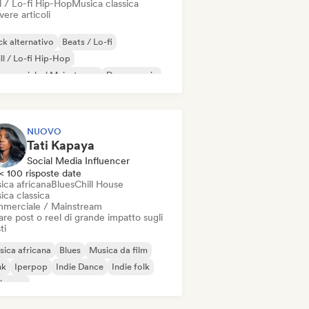
l / Lo-fi Hip-Hop
Musica classica
vere articoli
k alternativo
Beats / Lo-fi
ll / Lo-fi Hip-Hop
mmerciale / Mainstream
Dance music
sco
Dream pop
House music
NUOVO
Tati Kapaya
Social Media Influencer
< 100 risposte date
ica africana
Blues
Chill House
ica classica
merciale / Mainstream
re post o reel di grande impatto sugli
ti
ica africana
Blues
Musica da film
nk
Iperpop
Indie Dance
Indie folk
ie pop