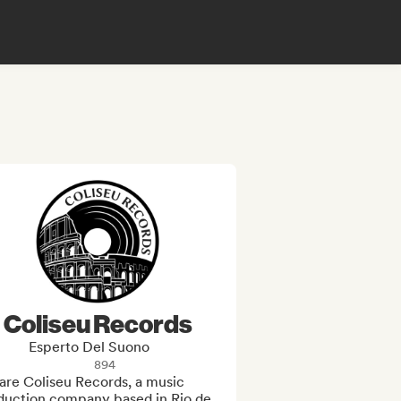
Coliseu Records
Esperto Del Suono
894
re Coliseu Records, a music 
duction company based in Rio de 