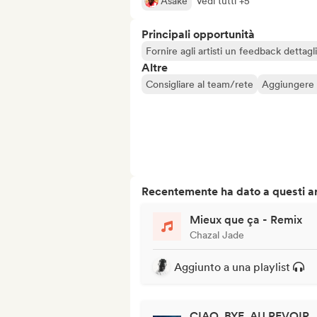
Asake
Vedi tutti +5
Principali opportunità
Fornire agli artisti un feedback dettag
Altre
Consigliare al team/rete
Aggiungere a
Recentemente ha dato a questi art
Mieux que ça - Remix
Chazal Jade
Aggiunto a una playlist
CIAO. BYE. AU REVOIR.