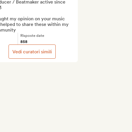
ducer / Beatmaker active since 


ught my opinion on your music 
helped to share these within my 
munity
Risposte date
858
Vedi curatori simili