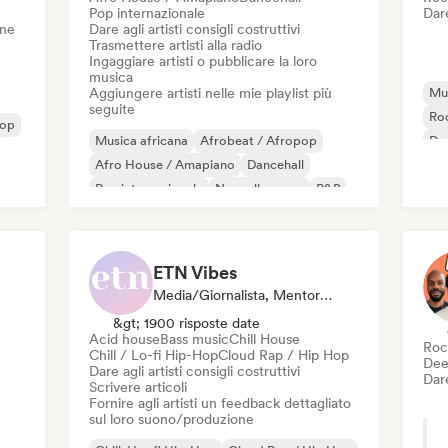
Pop internazionale
Dare
one
Dare agli artisti consigli costruttivi
Trasmettere artisti alla radio
Ingaggiare artisti o pubblicare la loro
musica
Aggiungere artisti nelle mie playlist più
Mus
seguite
Roc
Pop
Musica africana
Afrobeat / Afropop
Dan
Afro House / Amapiano
Dancehall
Di
Rap internazionale
Nouvelle scene
R&B
Reggaeton
ETN Vibes
Media/Giornalista, Mentore, Esperto Del Suono
&gt; 1900 risposte date
Acid house
Bass music
Chill House
Roc
Chill / Lo-fi Hip-Hop
Cloud Rap / Hip Hop
Dee
Dare agli artisti consigli costruttivi
Dare
Scrivere articoli
Fornire agli artisti un feedback dettagliato
sul loro suono/produzione