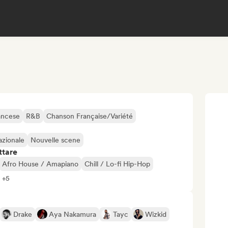
ancese
R&B
Chanson Française/Variété
azionale
Nouvelle scene
ttare
Afro House / Amapiano
Chill / Lo-fi Hip-Hop
i +5
Drake
Aya Nakamura
Tayc
Wizkid