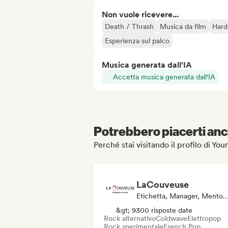
Non vuole ricevere...
Death / Thrash
Musica da film
Hard
Esperienza sul palco
Musica generata dall'IA
Accetta musica generata dall'IA
Potrebbero piacerti anch
Perché stai visitando il profilo di Y
LaCouveuse
Etichetta, Manager, Mentore, E
&gt; 9300 risposte date
Rock alternativo
Coldwave
Elettropop
Rock sperimentale
French Pop