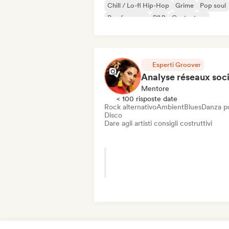
Chill / Lo-fi Hip-Hop
Grime
Pop soul
Rap francese
R&B
Cantautore
Esperti Groover
Mentore
< 100 risposte date
Rock alternativo
Ambient
Blues
Danza p
Disco
Dare agli artisti consigli costruttivi