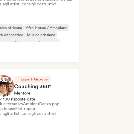
 agli artisti consigli costruttivi
ica africana
Afro House / Amapiano
k alternativo
Musica cristiana
cehall
Danza pop
Deep house
sco
Esperti Groover
Coaching 360°
Mentore
< 100 risposte date
k alternativo
Ambient
Danza pop
p house
Elettropop
 agli artisti consigli costruttivi