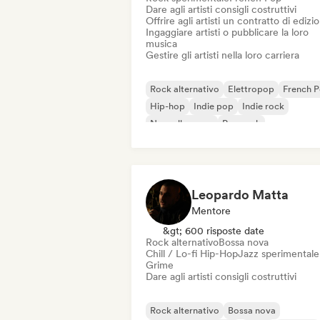
Dare agli artisti consigli costruttivi
Offrire agli artisti un contratto di edizi
Ingaggiare artisti o pubblicare la loro
musica
Gestire gli artisti nella loro carriera
Rock alternativo
Elettropop
French 
Hip-hop
Indie pop
Indie rock
Nouvelle scene
Pop rock
Leopardo Matta
Mentore
&gt; 600 risposte date
Rock alternativo
Bossa nova
Chill / Lo-fi Hip-Hop
Jazz sperimentale
Grime
Dare agli artisti consigli costruttivi
Rock alternativo
Bossa nova