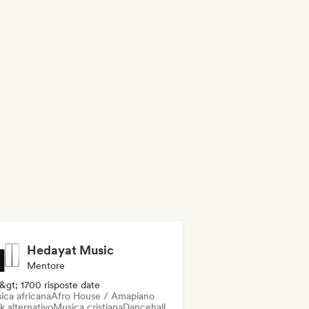
Hedayat Music
Mentore
&gt; 1700 risposte date
ica africana
Afro House / Amapiano
k alternativo
Musica cristiana
Dancehall