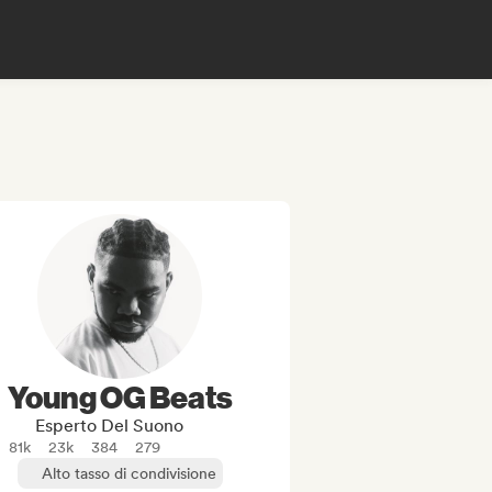
Young OG Beats
Esperto Del Suono
81k
23k
384
279
Alto tasso di condivisione