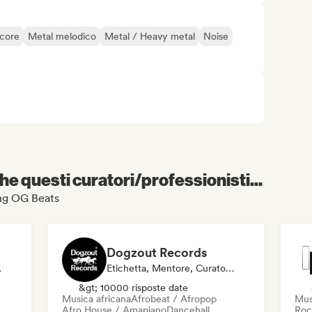
core
Metal melodico
Metal / Heavy metal
Noise
e questi curatori/professionisti...
oung OG Beats
Dogzout Records
ditore
Etichetta, Mentore, Curatore Di Playlist, Stazione Radio
&gt; 10000 risposte date
Musica africana
Afrobeat / Afropop
Mus
Afro House / Amapiano
Dancehall
Roc