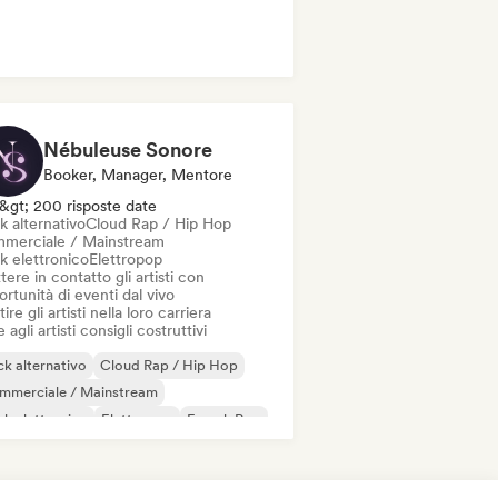
Nébuleuse Sonore
Booker, Manager, Mentore
&gt; 200 risposte date
k alternativo
Cloud Rap / Hip Hop
merciale / Mainstream
k elettronico
Elettropop
ere in contatto gli artisti con
rtunità di eventi dal vivo
ire gli artisti nella loro carriera
 agli artisti consigli costruttivi
k alternativo
Cloud Rap / Hip Hop
mmerciale / Mainstream
k elettronico
Elettropop
French Pop
erpop
Indie pop