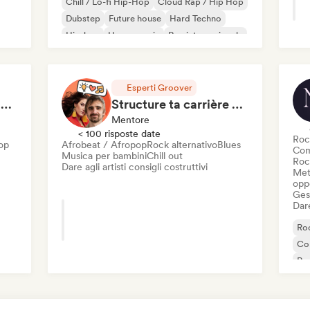
Chill / Lo-fi Hip-Hop
Cloud Rap / Hip Hop
Dubstep
Future house
Hard Techno
Hip-hop
House music
Rap internazionale
Esperti Groover
Analyse réseaux sociaux et présence en ligne
Structure ta carrière en 1h de Coaching
Mentore
< 100 risposte date
Roc
op
Afrobeat / Afropop
Rock alternativo
Blues
Com
Musica per bambini
Chill out
Roc
Dare agli artisti consigli costruttivi
Mett
oppo
Gest
Dare
Roc
Co
Roc
Ip