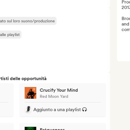
Pro
2013
Bro
liato sul loro suono/produzione
and 
com
lle playlist
isti delle opportunità
Crucify Your Mind
Red Moon Yard
Aggiunto a una playlist
Fréquences