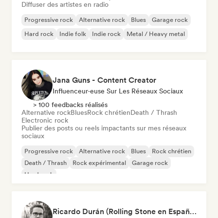
Diffuser des artistes en radio
Progressive rock
Alternative rock
Blues
Garage rock
Hard rock
Indie folk
Indie rock
Metal / Heavy metal
Jana Guns - Content Creator
Influenceur·euse Sur Les Réseaux Sociaux
> 100 feedbacks réalisés
Alternative rock
Blues
Rock chrétien
Death / Thrash
Electronic rock
Publier des posts ou reels impactants sur mes réseaux
sociaux
Progressive rock
Alternative rock
Blues
Rock chrétien
Death / Thrash
Rock expérimental
Garage rock
Hard rock
Ricardo Durán (Rolling Stone en Español-Editor-in-chief)