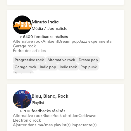
Minuto Indie
Média / Journaliste
> 5400 feedbacks réalisés
Alternative rock
Ambient
Dream pop
Jazz expérimental
Garage rock
Écrire des articles
Progressive rock
Alternative rock
Dream pop
Garage rock
Indie pop
Indie rock
Pop punk
Post punk
Bleu, Blanc, Rock
Playlist
> 700 feedbacks réalisés
Alternative rock
Blues
Rock chrétien
Coldwave
Electronic rock
Ajouter dans ma/mes playlist(s) impactante(s)