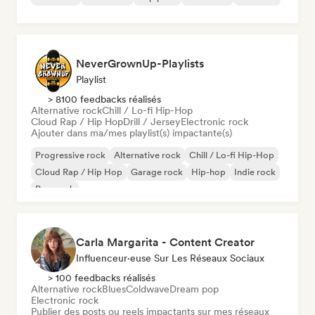
NeverGrownUp-Playlists
Playlist
> 8100 feedbacks réalisés
Alternative rock
Chill / Lo-fi Hip-Hop
Cloud Rap / Hip Hop
Drill / Jersey
Electronic rock
Ajouter dans ma/mes playlist(s) impactante(s)
Progressive rock
Alternative rock
Chill / Lo-fi Hip-Hop
Cloud Rap / Hip Hop
Garage rock
Hip-hop
Indie rock
Pop punk
Carla Margarita - Content Creator
Influenceur·euse Sur Les Réseaux Sociaux
> 100 feedbacks réalisés
Alternative rock
Blues
Coldwave
Dream pop
Electronic rock
Publier des posts ou reels impactants sur mes réseaux