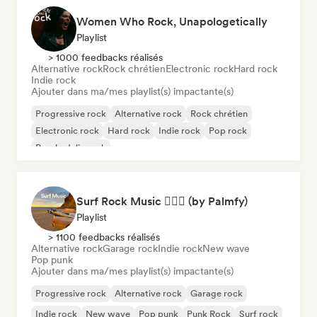
Women Who Rock, Unapologetically
Playlist
> 1000 feedbacks réalisés
Alternative rock
Rock chrétien
Electronic rock
Hard rock
Indie rock
Ajouter dans ma/mes playlist(s) impactante(s)
Progressive rock
Alternative rock
Rock chrétien
Electronic rock
Hard rock
Indie rock
Pop rock
Psychedelic rock
Surf Rock Music 🏄🏻‍♂️ (by Palmfy)
Playlist
> 1100 feedbacks réalisés
Alternative rock
Garage rock
Indie rock
New wave
Pop punk
Ajouter dans ma/mes playlist(s) impactante(s)
Progressive rock
Alternative rock
Garage rock
Indie rock
New wave
Pop punk
Punk Rock
Surf rock