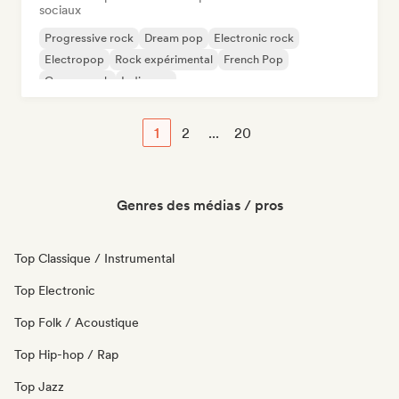
sociaux
Progressive rock
Dream pop
Electronic rock
Electropop
Rock expérimental
French Pop
Garage rock
Indie pop
1
2
...
20
Genres des médias / pros
Top Classique / Instrumental
Top Electronic
Top Folk / Acoustique
Top Hip-hop / Rap
Top Jazz