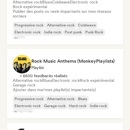
Alternative rock
Blues
Coldwave
Electronic rock
Rock expérimental
Publier des posts ou reels impactants sur mes réseaux
sociaux
Progressive rock
Alternative rock
Coldwave
Electronic rock
Indie rock
Post punk
Punk Rock
Blues
Rock Music Anthems (MonkeyPlaylists)
Playlist
> 6500 feedbacks réalisés
Alternative rock
Blues
Electronic rock
Rock expérimental
Garage rock
Ajouter dans ma/mes playlist(s) impactante(s)
Progressive rock
Alternative rock
Blues
Electronic rock
Garage rock
Hard rock
Indie rock
Post punk