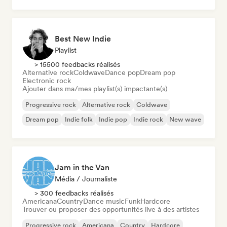
Punk Rock
Best New Indie
Playlist
> 15500 feedbacks réalisés
Alternative rock
Coldwave
Dance pop
Dream pop
Electronic rock
Ajouter dans ma/mes playlist(s) impactante(s)
Progressive rock
Alternative rock
Coldwave
Dream pop
Indie folk
Indie pop
Indie rock
New wave
Jam in the Van
Média / Journaliste
> 300 feedbacks réalisés
Americana
Country
Dance music
Funk
Hardcore
Trouver ou proposer des opportunités live à des artistes
Progressive rock
Americana
Country
Hardcore