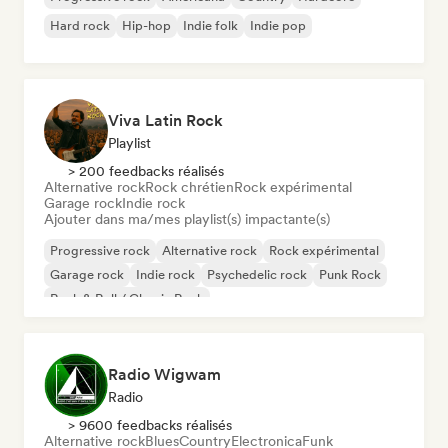
Hard rock
Hip-hop
Indie folk
Indie pop
Viva Latin Rock
Playlist
> 200 feedbacks réalisés
Alternative rock
Rock chrétien
Rock expérimental
Garage rock
Indie rock
Ajouter dans ma/mes playlist(s) impactante(s)
Progressive rock
Alternative rock
Rock expérimental
Garage rock
Indie rock
Psychedelic rock
Punk Rock
Rock & Roll / Classic Rock
Radio Wigwam
Radio
> 9600 feedbacks réalisés
Alternative rock
Blues
Country
Electronica
Funk