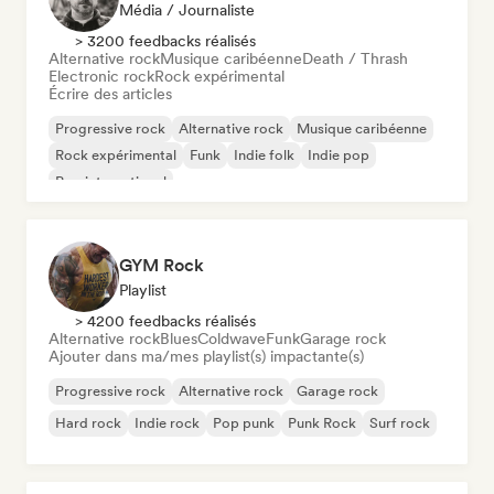
Média / Journaliste
> 3200 feedbacks réalisés
Alternative rock
Musique caribéenne
Death / Thrash
Electronic rock
Rock expérimental
Écrire des articles
Progressive rock
Alternative rock
Musique caribéenne
Rock expérimental
Funk
Indie folk
Indie pop
Pop international
GYM Rock
Playlist
> 4200 feedbacks réalisés
Alternative rock
Blues
Coldwave
Funk
Garage rock
Ajouter dans ma/mes playlist(s) impactante(s)
Progressive rock
Alternative rock
Garage rock
Hard rock
Indie rock
Pop punk
Punk Rock
Surf rock