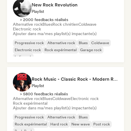
New Rock Revolution
Playlist
> 2000 feedbacks réalisés
Alternative rock
Blues
Rock chrétien
Coldwave
Electronic rock
Ajouter dans ma/mes playlist(s) impactante(s)
Progressive rock
Alternative rock
Blues
Coldwave
Electronic rock
Rock expérimental
Garage rock
Indie rock
Rock Music - Classic Rock - Modern Rock
Playlist
> 5800 feedbacks réalisés
Alternative rock
Blues
Coldwave
Electronic rock
Rock expérimental
Ajouter dans ma/mes playlist(s) impactante(s)
Progressive rock
Alternative rock
Blues
Rock expérimental
Hard rock
New wave
Post rock