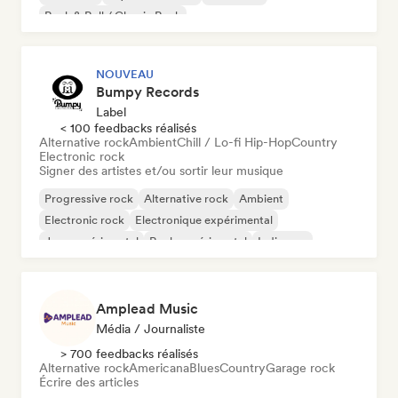
Rock & Roll / Classic Rock
NOUVEAU
Bumpy Records
Label
< 100 feedbacks réalisés
Alternative rock
Ambient
Chill / Lo-fi Hip-Hop
Country
Electronic rock
Signer des artistes et/ou sortir leur musique
Progressive rock
Alternative rock
Ambient
Electronic rock
Electronique expérimental
Jazz expérimental
Rock expérimental
Indie pop
Amplead Music
Média / Journaliste
> 700 feedbacks réalisés
Alternative rock
Americana
Blues
Country
Garage rock
Écrire des articles