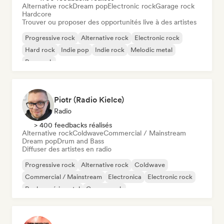
Alternative rock
Dream pop
Electronic rock
Garage rock
Hardcore
Trouver ou proposer des opportunités live à des artistes
Progressive rock
Alternative rock
Electronic rock
Hard rock
Indie pop
Indie rock
Melodic metal
Pop punk
Piotr (Radio Kielce)
Radio
> 400 feedbacks réalisés
Alternative rock
Coldwave
Commercial / Mainstream
Dream pop
Drum and Bass
Diffuser des artistes en radio
Progressive rock
Alternative rock
Coldwave
Commercial / Mainstream
Electronica
Electronic rock
Rock expérimental
Garage rock