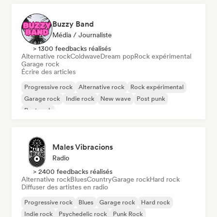
Buzzy Band
Média / Journaliste
> 1300 feedbacks réalisés
Alternative rock
Coldwave
Dream pop
Rock expérimental
Garage rock
Écrire des articles
Progressive rock
Alternative rock
Rock expérimental
Garage rock
Indie rock
New wave
Post punk
Post rock
Males Vibracions
Radio
> 2400 feedbacks réalisés
Alternative rock
Blues
Country
Garage rock
Hard rock
Diffuser des artistes en radio
Progressive rock
Blues
Garage rock
Hard rock
Indie rock
Psychedelic rock
Punk Rock