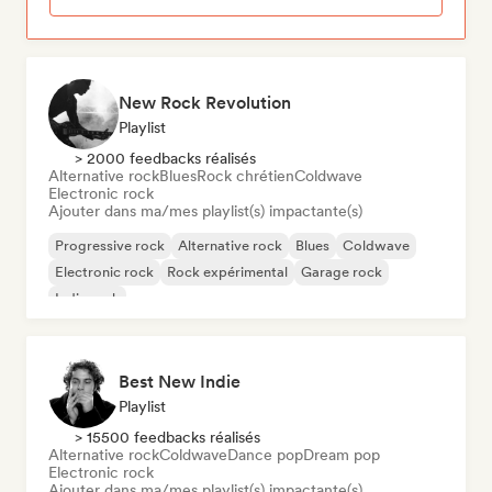
New Rock Revolution
Playlist
> 2000 feedbacks réalisés
Alternative rock
Blues
Rock chrétien
Coldwave
Electronic rock
Ajouter dans ma/mes playlist(s) impactante(s)
Progressive rock
Alternative rock
Blues
Coldwave
Electronic rock
Rock expérimental
Garage rock
Indie rock
Best New Indie
Playlist
> 15500 feedbacks réalisés
Alternative rock
Coldwave
Dance pop
Dream pop
Electronic rock
Ajouter dans ma/mes playlist(s) impactante(s)