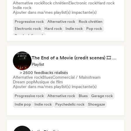
Alternative rock
Rock chrétien
Electronic rock
Hard rock
Indie rock
Ajouter dans ma/mes playlist(s) impactante(s)
Progressive rock
Alternative rock
Rock chrétien
Electronic rock
Hard rock
Indie rock
Pop rock
Psychedelic rock
The End of a Movie (credit scenes) 🎞️ Cinematic Dream Pop & Bedroom Indie
Playlist
> 2500 feedbacks réalisés
Alternative rock
Blues
Commercial / Mainstream
Dream pop
Musique de film
Ajouter dans ma/mes playlist(s) impactante(s)
Progressive rock
Alternative rock
Blues
Garage rock
Indie pop
Indie rock
Psychedelic rock
Shoegaze