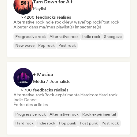
Turn Down for Alt
Playlist
> 4200 feedbacks réalisés
Alternative rock
Indie rock
New wave
Pop rock
Post rock
Ajouter dans ma/mes playlist(s) impactante(s)
Progressive rock
Alternative rock
Indie rock
Shoegaze
New wave
Pop rock
Post rock
+ Música
Média / Journaliste
> 700 feedbacks réalisés
Alternative rock
Rock expérimental
Hardcore
Hard rock
Indie Dance
Écrire des articles
Progressive rock
Alternative rock
Rock expérimental
Hard rock
Indie rock
Pop punk
Post punk
Post rock