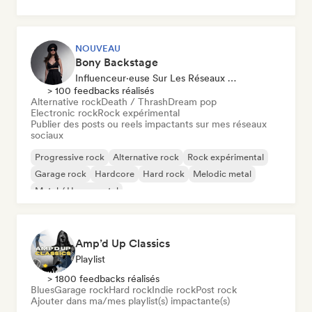
NOUVEAU
Bony Backstage
Influenceur·euse Sur Les Réseaux Sociaux
> 100 feedbacks réalisés
Alternative rock
Death / Thrash
Dream pop
Electronic rock
Rock expérimental
Publier des posts ou reels impactants sur mes réseaux
sociaux
Progressive rock
Alternative rock
Rock expérimental
Garage rock
Hardcore
Hard rock
Melodic metal
Metal / Heavy metal
Amp’d Up Classics
Playlist
> 1800 feedbacks réalisés
Blues
Garage rock
Hard rock
Indie rock
Post rock
Ajouter dans ma/mes playlist(s) impactante(s)