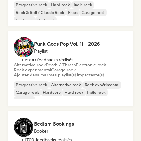
Progressive rock
Hard rock
Indie rock
Rock & Roll / Classic Rock
Blues
Garage rock
Post rock
Surf rock
Punk Goes Pop Vol. 11 - 2026
Playlist
> 6000 feedbacks réalisés
Alternative rock
Death / Thrash
Electronic rock
Rock expérimental
Garage rock
Ajouter dans ma/mes playlist(s) impactante(s)
Progressive rock
Alternative rock
Rock expérimental
Garage rock
Hardcore
Hard rock
Indie rock
Pop punk
Bedlam Bookings
Booker
> 1700 feedbacks réalisés