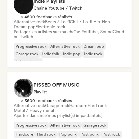
Indie Playlists
Chaîne Youtube / Twitch
> 4500 feedbacks réalisés
Alternative rock
Beats / Lo-fi
Chill / Lo-fi Hip-Hop
Dream pop
Electronic rock
Partager les artistes sur ma chaîne YouTube, SoundCloud
ou Twitch
Progressive rock
Alternative rock
Dream pop
Garage rock
Indie folk
Indie pop
Indie rock
Lofi bedroom
PISSED OFF MUSIC
Playlist
> 3500 feedbacks réalisés
Alternative rock
Garage rock
Hardcore
Hard rock
Metal / Heavy metal
Ajouter dans ma/mes playlist(s) impactante(s)
Progressive rock
Alternative rock
Garage rock
Hardcore
Hard rock
Pop punk
Post punk
Post rock