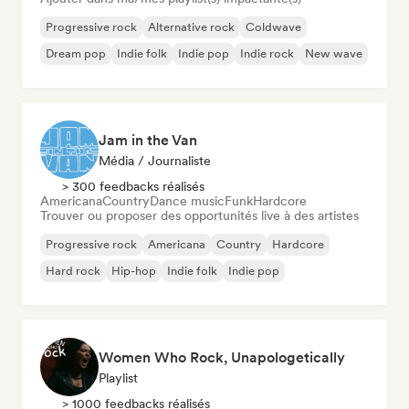
Progressive rock
Alternative rock
Coldwave
Dream pop
Indie folk
Indie pop
Indie rock
New wave
Jam in the Van
Média / Journaliste
> 300 feedbacks réalisés
Americana
Country
Dance music
Funk
Hardcore
Trouver ou proposer des opportunités live à des artistes
Progressive rock
Americana
Country
Hardcore
Hard rock
Hip-hop
Indie folk
Indie pop
Women Who Rock, Unapologetically
Playlist
> 1000 feedbacks réalisés