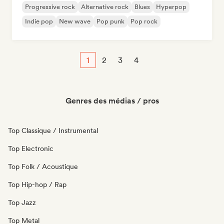
Progressive rock
Alternative rock
Blues
Hyperpop
Indie pop
New wave
Pop punk
Pop rock
1
2
3
4
Genres des médias / pros
Top Classique / Instrumental
Top Electronic
Top Folk / Acoustique
Top Hip-hop / Rap
Top Jazz
Top Metal