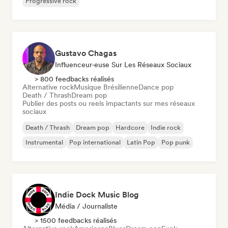
Progressive rock
Gustavo Chagas
Influenceur·euse Sur Les Réseaux Sociaux
> 800 feedbacks réalisés
Alternative rock
Musique Brésilienne
Dance pop
Death / Thrash
Dream pop
Publier des posts ou reels impactants sur mes réseaux
sociaux
Death / Thrash
Dream pop
Hardcore
Indie rock
Instrumental
Pop international
Latin Pop
Pop punk
Indie Dock Music Blog
Média / Journaliste
> 1500 feedbacks réalisés