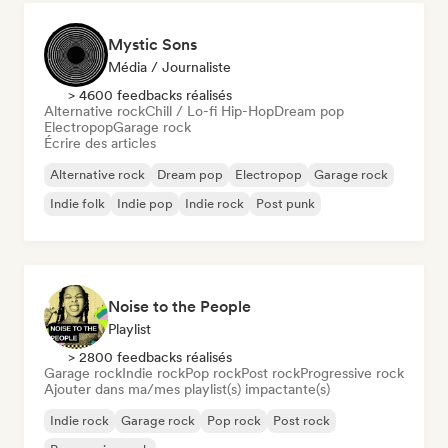
Mystic Sons
Média / Journaliste
> 4600 feedbacks réalisés
Alternative rock
Chill / Lo-fi Hip-Hop
Dream pop
Electropop
Garage rock
Écrire des articles
Alternative rock
Dream pop
Electropop
Garage rock
Indie folk
Indie pop
Indie rock
Post punk
Noise to the People
Playlist
> 2800 feedbacks réalisés
Garage rock
Indie rock
Pop rock
Post rock
Progressive rock
Ajouter dans ma/mes playlist(s) impactante(s)
Indie rock
Garage rock
Pop rock
Post rock