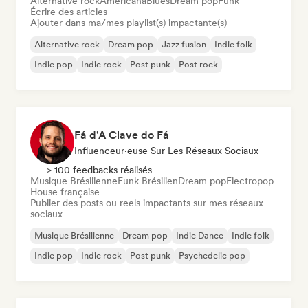
Alternative rock
Americana
Blues
Dream pop
Funk
Écrire des articles
Ajouter dans ma/mes playlist(s) impactante(s)
Alternative rock
Dream pop
Jazz fusion
Indie folk
Indie pop
Indie rock
Post punk
Post rock
Fá d'A Clave do Fá
Influenceur·euse Sur Les Réseaux Sociaux
> 100 feedbacks réalisés
Musique Brésilienne
Funk Brésilien
Dream pop
Electropop
House française
Publier des posts ou reels impactants sur mes réseaux
sociaux
Musique Brésilienne
Dream pop
Indie Dance
Indie folk
Indie pop
Indie rock
Post punk
Psychedelic pop