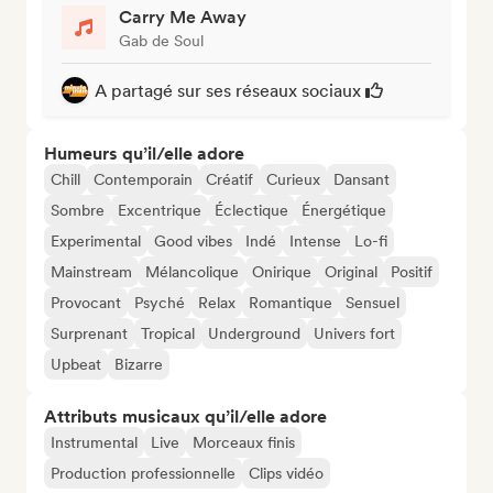
Carry Me Away
Gab de Soul
A partagé sur ses réseaux sociaux
Humeurs qu’il/elle adore
Chill
Contemporain
Créatif
Curieux
Dansant
Sombre
Excentrique
Éclectique
Énergétique
Experimental
Good vibes
Indé
Intense
Lo-fi
Mainstream
Mélancolique
Onirique
Original
Positif
Provocant
Psyché
Relax
Romantique
Sensuel
Surprenant
Tropical
Underground
Univers fort
Upbeat
Bizarre
Attributs musicaux qu’il/elle adore
Instrumental
Live
Morceaux finis
Production professionnelle
Clips vidéo