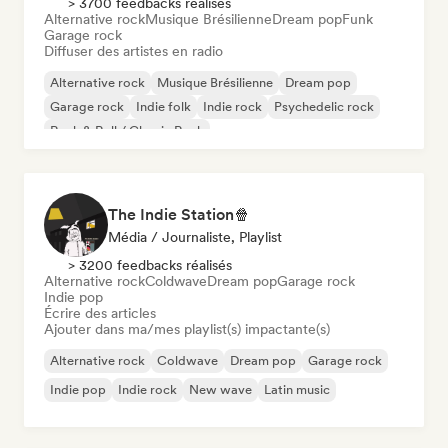
> 3700 feedbacks réalisés
Alternative rock
Musique Brésilienne
Dream pop
Funk
Garage rock
Diffuser des artistes en radio
Alternative rock
Musique Brésilienne
Dream pop
Garage rock
Indie folk
Indie rock
Psychedelic rock
Rock & Roll / Classic Rock
The Indie Station🍿
Média / Journaliste, Playlist
> 3200 feedbacks réalisés
Alternative rock
Coldwave
Dream pop
Garage rock
Indie pop
Écrire des articles
Ajouter dans ma/mes playlist(s) impactante(s)
Alternative rock
Coldwave
Dream pop
Garage rock
Indie pop
Indie rock
New wave
Latin music