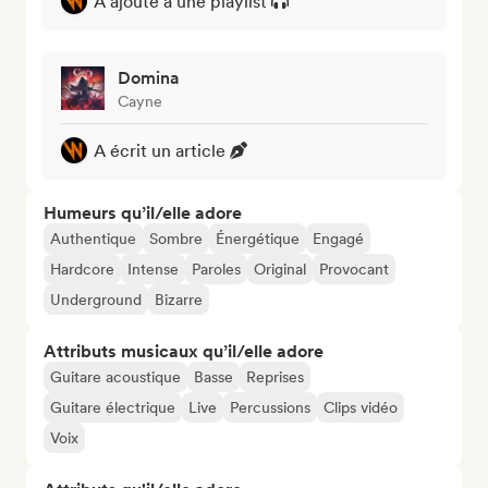
A ajouté à une playlist
Domina
Cayne
A écrit un article
Humeurs qu’il/elle adore
Authentique
Sombre
Énergétique
Engagé
Hardcore
Intense
Paroles
Original
Provocant
Underground
Bizarre
Attributs musicaux qu’il/elle adore
Guitare acoustique
Basse
Reprises
Guitare électrique
Live
Percussions
Clips vidéo
Voix