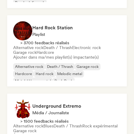
Psychedelic rock
Hard Rock Station
Playlist
> 3700 feedbacks réalisés
Alternative rock
Death / Thrash
Electronic rock
Garage rock
Hardcore
Ajouter dans ma/mes playlist(s) impactante(s)
Alternative rock
Death / Thrash
Garage rock
Hardcore
Hard rock
Melodic metal
Metal / Heavy metal
Punk Rock
Underground Extremo
Média / Journaliste
> 1500 feedbacks réalisés
Alternative rock
Blues
Death / Thrash
Rock expérimental
Garage rock