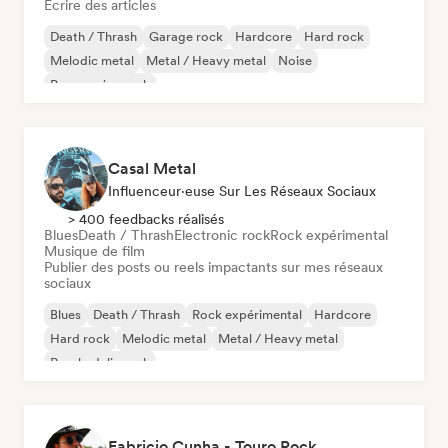
Écrire des articles
Death / Thrash
Garage rock
Hardcore
Hard rock
Melodic metal
Metal / Heavy metal
Noise
Progressive rock
Casal Metal
Influenceur·euse Sur Les Réseaux Sociaux
> 400 feedbacks réalisés
Blues
Death / Thrash
Electronic rock
Rock expérimental
Musique de film
Publier des posts ou reels impactants sur mes réseaux
sociaux
Blues
Death / Thrash
Rock expérimental
Hardcore
Hard rock
Melodic metal
Metal / Heavy metal
Psychedelic rock
Fabricio Cunha - Touro Rock