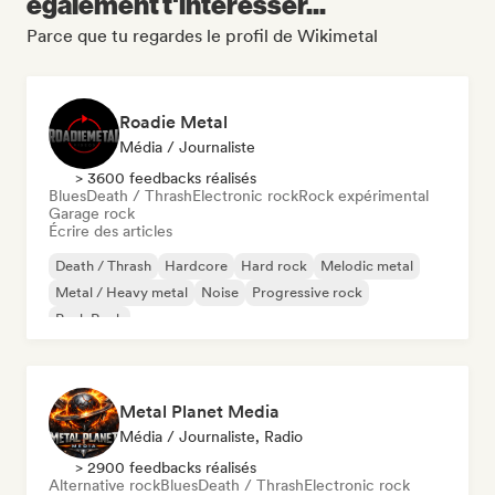
également t'intéresser...
Parce que tu regardes le profil de Wikimetal
Roadie Metal
Média / Journaliste
> 3600 feedbacks réalisés
Blues
Death / Thrash
Electronic rock
Rock expérimental
Garage rock
Écrire des articles
Death / Thrash
Hardcore
Hard rock
Melodic metal
Metal / Heavy metal
Noise
Progressive rock
Punk Rock
Metal Planet Media
Média / Journaliste, Radio
> 2900 feedbacks réalisés
Alternative rock
Blues
Death / Thrash
Electronic rock