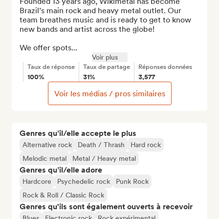
Founded 13 years ago, Wikimetal has become 
Brazil’s main rock and heavy metal outlet. Our 
team breathes music and is ready to get to know 
new bands and artist across the globe!

We offer spots...
Voir plus
Taux de réponse
Taux de partage
Réponses données
100%
31%
3,577
Voir les médias / pros similaires
Genres qu’il/elle accepte le plus
Alternative rock
Death / Thrash
Hard rock
Melodic metal
Metal / Heavy metal
Genres qu’il/elle adore
Hardcore
Psychedelic rock
Punk Rock
Rock & Roll / Classic Rock
Genres qu'ils sont également ouverts à recevoir
Blues
Electronic rock
Rock expérimental