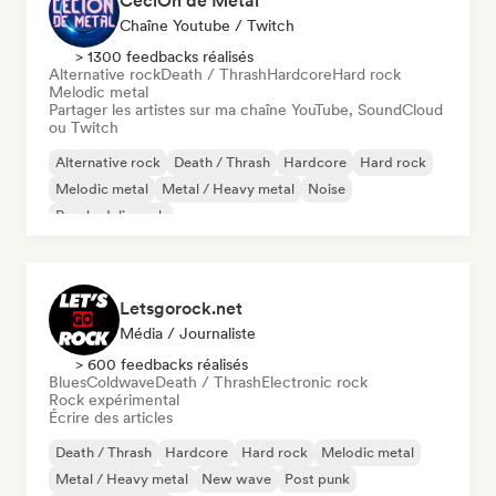
CeciOn de Metal
Chaîne Youtube / Twitch
> 1300 feedbacks réalisés
Alternative rock
Death / Thrash
Hardcore
Hard rock
Melodic metal
Partager les artistes sur ma chaîne YouTube, SoundCloud
ou Twitch
Alternative rock
Death / Thrash
Hardcore
Hard rock
Melodic metal
Metal / Heavy metal
Noise
Psychedelic rock
Letsgorock.net
Média / Journaliste
> 600 feedbacks réalisés
Blues
Coldwave
Death / Thrash
Electronic rock
Rock expérimental
Écrire des articles
Death / Thrash
Hardcore
Hard rock
Melodic metal
Metal / Heavy metal
New wave
Post punk