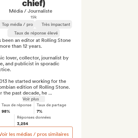
chief)
Média / Journaliste
19k
Top média / pro
Très impactant
Taux de réponse élevé
 been an editor at Rolling Stone 
more than 12 years.

c lover, collector, journalist by 
e, and publicist in sporadic 
tice.

013 he started working for the 
mbian edition of Rolling Stone. 
 the past decade, he ...
Voir plus
Taux de réponse
Taux de partage
98%
7%
Réponses données
3,254
Voir les médias / pros similaires