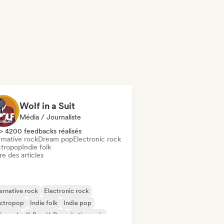
Wolf in a Suit
Média / Journaliste
> 4200 feedbacks réalisés
rnative rock
Dream pop
Electronic rock
ctropop
Indie folk
re des articles
ernative rock
Electronic rock
ectropop
Indie folk
Indie pop
ie rock
K-Pop/J-Pop
Latin music