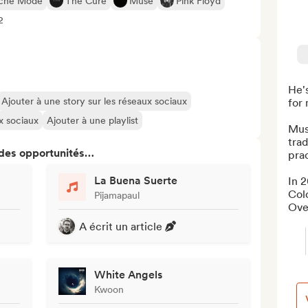
che Mode
The Cure
Muse
Pink Floyd
2
He's
Ajouter à une story sur les réseaux sociaux
for 
ux sociaux
Ajouter à une playlist
Musi
trad
 des opportunités…
prac
La Buena Suerte
In 2
Colo
Pijamapaul
Over
A écrit un article
White Angels
Kwoon