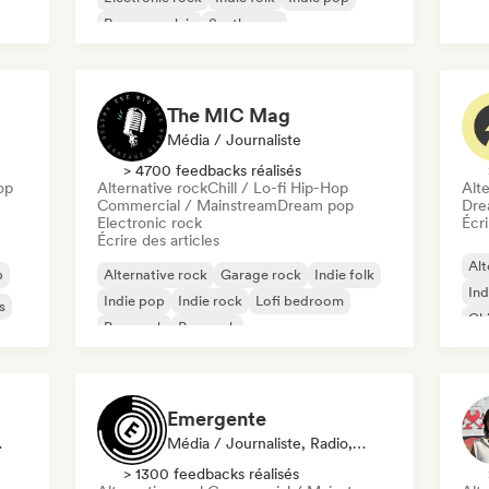
Rap en anglais
Synthwave
The MIC Mag
Média / Journaliste
> 4700 feedbacks réalisés
op
Alternative rock
Chill / Lo-fi Hip-Hop
Alte
Commercial / Mainstream
Dream pop
Dre
Electronic rock
Écri
Écrire des articles
Alt
p
Alternative rock
Garage rock
Indie folk
Ind
Indie pop
Indie rock
Lofi bedroom
s
Chi
Pop punk
Pop rock
Emergente
x Sociaux
Média / Journaliste, Radio, Influenceur·euse Sur Les Réseaux Sociaux
> 1300 feedbacks réalisés