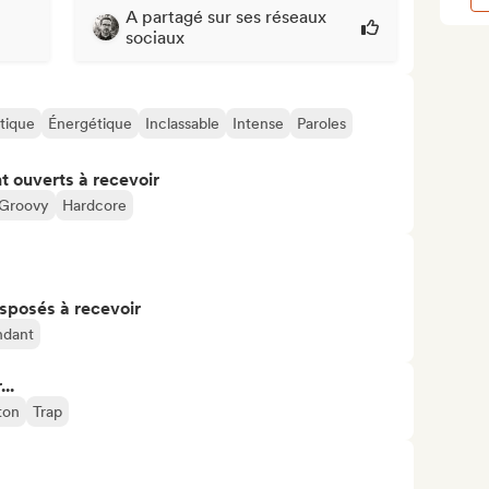
A partagé sur ses réseaux
sociaux
tique
Énergétique
Inclassable
Intense
Paroles
t ouverts à recevoir
Groovy
Hardcore
isposés à recevoir
ndant
..
ton
Trap