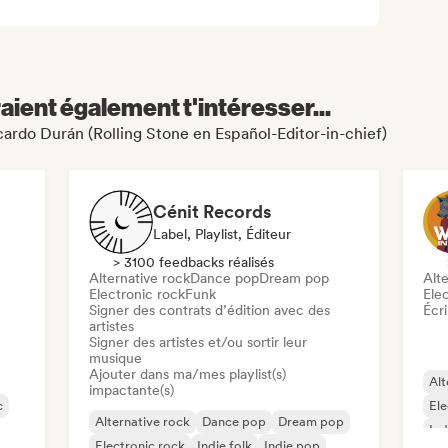
aient également t'intéresser...
icardo Durán (Rolling Stone en Español-Editor-in-chief)
Cénit Records
Label, Playlist, Éditeur
> 3100 feedbacks réalisés
Alternative rock
Dance pop
Dream pop
Alte
Electronic rock
Funk
Ele
Signer des contrats d’édition avec des
Écri
artistes
Signer des artistes et/ou sortir leur
musique
Ajouter dans ma/mes playlist(s)
Alt
impactante(s)
c
El
Alternative rock
Dance pop
Dream pop
Ind
Electronic rock
Indie folk
Indie pop