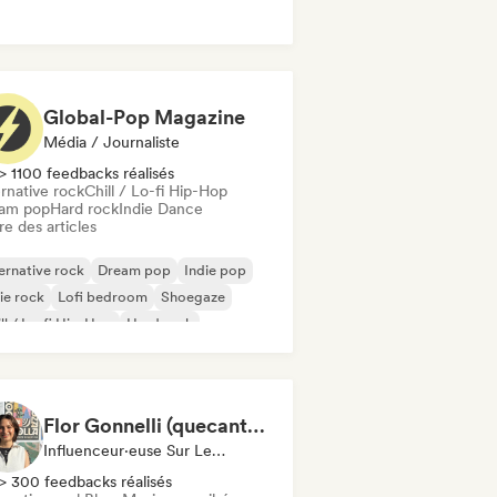
Global-Pop Magazine
Média / Journaliste
> 1100 feedbacks réalisés
rnative rock
Chill / Lo-fi Hip-Hop
am pop
Hard rock
Indie Dance
re des articles
ernative rock
Dream pop
Indie pop
ie rock
Lofi bedroom
Shoegaze
ll / Lo-fi Hip-Hop
Hard rock
Flor Gonnelli (quecantaste) - Content Creator
Influenceur·euse Sur Les Réseaux Sociaux
> 300 feedbacks réalisés