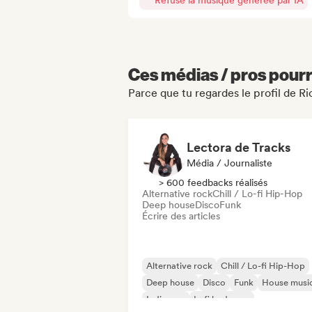
Refuse la musique générée par IA
Ces médias / pros pourr
Parce que tu regardes le profil de R
Lectora de Tracks
Média / Journaliste
> 600 feedbacks réalisés
Alternative rock
Chill / Lo-fi Hip-Hop
Deep house
Disco
Funk
Écrire des articles
Alternative rock
Chill / Lo-fi Hip-Hop
Deep house
Disco
Funk
House musi
Indie pop
Lofi bedroom