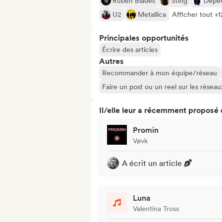
Rubén Blades
Sting
Depe
U2
Metallica
Afficher tout +1
Principales opportunités
Écrire des articles
Autres
Recommander à mon équipe/réseau
Faire un post ou un reel sur les résea
Il/elle leur a récemment proposé
Promin
Vøvk
A écrit un article
Luna
Valentina Tross