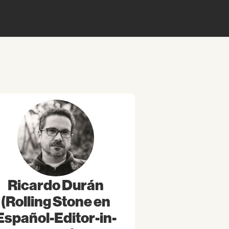
Ricardo Durán
(Rolling Stone en
Español-Editor-in-