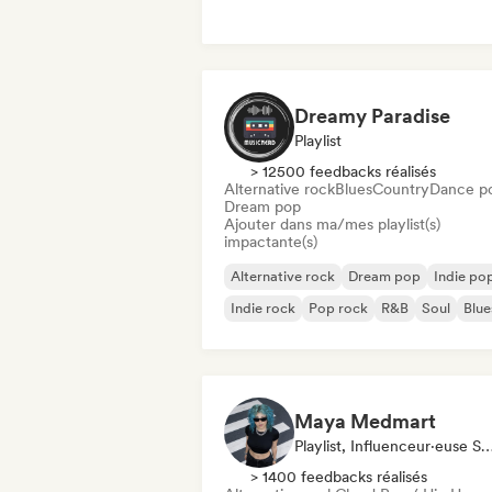
Dreamy Paradise
Playlist
> 12500 feedbacks réalisés
Alternative rock
Blues
Country
Dance p
Dream pop
Ajouter dans ma/mes playlist(s)
impactante(s)
Alternative rock
Dream pop
Indie po
Indie rock
Pop rock
R&B
Soul
Blue
Maya Medmart
Playlist, Influenceur·euse Sur Les Réseau
> 1400 feedbacks réalisés