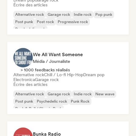
Dream pop
Garage rock
Écrire des articles
Alternative rock
Garage rock
Indie rock
Pop punk
Post punk
Post rock
Progressive rock
Psychedelic rock
We All Want Someone
Média / Journaliste
> 1000 feedbacks réalisés
Alternative rock
Chill / Lo-fi Hip-Hop
Dream pop
Electronica
Garage rock
Écrire des articles
Alternative rock
Garage rock
Indie rock
New wave
Post punk
Psychedelic rock
Punk Rock
Rock & Roll / Classic Rock
Bunka Radio