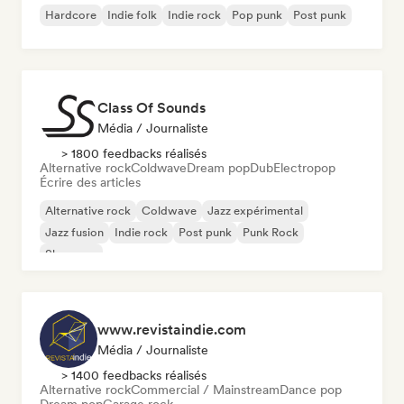
Hardcore
Indie folk
Indie rock
Pop punk
Post punk
Class Of Sounds
Média / Journaliste
> 1800 feedbacks réalisés
Alternative rock
Coldwave
Dream pop
Dub
Electropop
Écrire des articles
Alternative rock
Coldwave
Jazz expérimental
Jazz fusion
Indie rock
Post punk
Punk Rock
Shoegaze
www.revistaindie.com
Média / Journaliste
> 1400 feedbacks réalisés
Alternative rock
Commercial / Mainstream
Dance pop