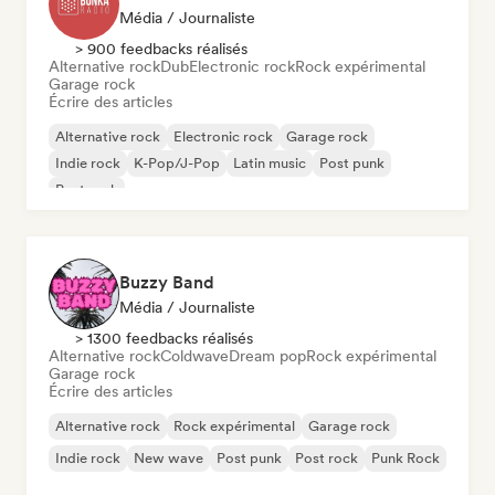
Média / Journaliste
> 900 feedbacks réalisés
Alternative rock
Dub
Electronic rock
Rock expérimental
Garage rock
Écrire des articles
Alternative rock
Electronic rock
Garage rock
Indie rock
K-Pop/J-Pop
Latin music
Post punk
Post rock
Buzzy Band
Média / Journaliste
> 1300 feedbacks réalisés
Alternative rock
Coldwave
Dream pop
Rock expérimental
Garage rock
Écrire des articles
Alternative rock
Rock expérimental
Garage rock
Indie rock
New wave
Post punk
Post rock
Punk Rock