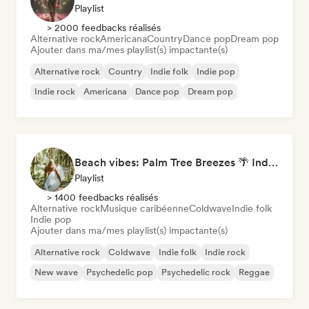
Playlist
> 2000 feedbacks réalisés
Alternative rock
Americana
Country
Dance pop
Dream pop
Ajouter dans ma/mes playlist(s) impactante(s)
Alternative rock
Country
Indie folk
Indie pop
Indie rock
Americana
Dance pop
Dream pop
Beach vibes: Palm Tree Breezes 🌴 Indie Folk, Acoustic & Singer-Songwriter
Playlist
> 1400 feedbacks réalisés
Alternative rock
Musique caribéenne
Coldwave
Indie folk
Indie pop
Ajouter dans ma/mes playlist(s) impactante(s)
Alternative rock
Coldwave
Indie folk
Indie rock
New wave
Psychedelic pop
Psychedelic rock
Reggae