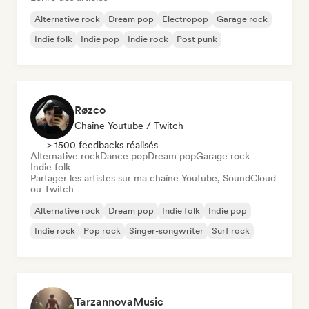
Alternative rock
Dream pop
Electropop
Garage rock
Indie folk
Indie pop
Indie rock
Post punk
Røzco
Chaîne Youtube / Twitch
> 1500 feedbacks réalisés
Alternative rock
Dance pop
Dream pop
Garage rock
Indie folk
Partager les artistes sur ma chaîne YouTube, SoundCloud
ou Twitch
Alternative rock
Dream pop
Indie folk
Indie pop
Indie rock
Pop rock
Singer-songwriter
Surf rock
TarzannovaMusic