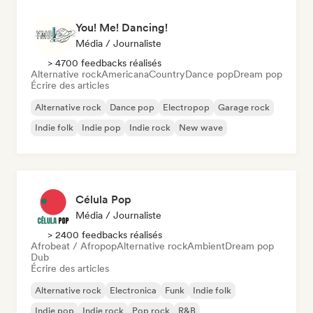
You! Me! Dancing!
Média / Journaliste
> 4700 feedbacks réalisés
Alternative rock
Americana
Country
Dance pop
Dream pop
Écrire des articles
Alternative rock
Dance pop
Electropop
Garage rock
Indie folk
Indie pop
Indie rock
New wave
Célula Pop
Média / Journaliste
> 2400 feedbacks réalisés
Afrobeat / Afropop
Alternative rock
Ambient
Dream pop
Dub
Écrire des articles
Alternative rock
Electronica
Funk
Indie folk
Indie pop
Indie rock
Pop rock
R&B