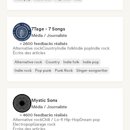
7Tage - 7 Songs
Média / Journaliste
> 2600 feedbacks réalisés
Alternative rock
Country
Indie folk
Indie pop
Indie rock
Écrire des articles
Alternative rock
Country
Indie folk
Indie pop
Indie rock
Pop punk
Punk Rock
Singer-songwriter
Mystic Sons
Média / Journaliste
> 4600 feedbacks réalisés
Alternative rock
Chill / Lo-fi Hip-Hop
Dream pop
Electropop
Garage rock
Écrire des articles