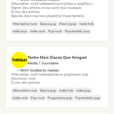
Alternative rock
Coldwave
Country
Dance pop
Disco
Signer des artistes et/ou sortir leur musique
Écrire des articles
Ajouter dans ma/mes playlist(s) impactante(s)
Alternative rock
Dance pop
Electropop
Indie folk
Indie pop
Indie rock
Pop rock
Psychedelic pop
Tenho Mais Discos Que Amigos!
Média / Journaliste
> 9600 feedbacks réalisés
Alternative rock
Coldwave
Dance pop
Dream pop
Electronic rock
Écrire des articles
Alternative rock
Dance pop
Indie folk
Indie pop
Indie rock
Pop rock
Progressive pop
Psychedelic pop