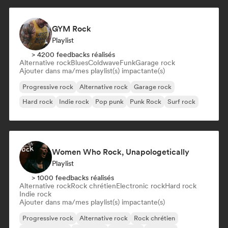
GYM Rock
Playlist
> 4200 feedbacks réalisés
Alternative rock
Blues
Coldwave
Funk
Garage rock
Ajouter dans ma/mes playlist(s) impactante(s)
Progressive rock
Alternative rock
Garage rock
Hard rock
Indie rock
Pop punk
Punk Rock
Surf rock
Women Who Rock, Unapologetically
Playlist
> 1000 feedbacks réalisés
Alternative rock
Rock chrétien
Electronic rock
Hard rock
Indie rock
Ajouter dans ma/mes playlist(s) impactante(s)
Progressive rock
Alternative rock
Rock chrétien