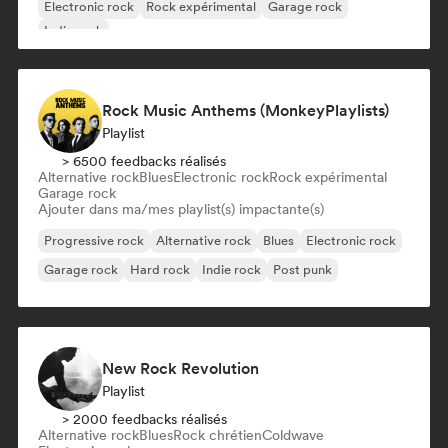
Electronic rock
Rock expérimental
Garage rock
Indie rock
Rock Music Anthems (MonkeyPlaylists)
Playlist
> 6500 feedbacks réalisés
Alternative rock
Blues
Electronic rock
Rock expérimental
Garage rock
Ajouter dans ma/mes playlist(s) impactante(s)
Progressive rock
Alternative rock
Blues
Electronic rock
Garage rock
Hard rock
Indie rock
Post punk
New Rock Revolution
Playlist
> 2000 feedbacks réalisés
Alternative rock
Blues
Rock chrétien
Coldwave