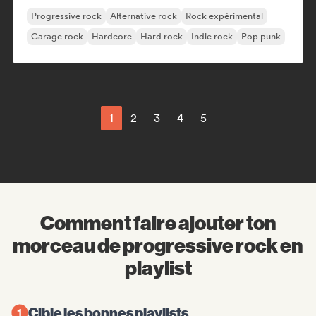
Progressive rock
Alternative rock
Rock expérimental
Garage rock
Hardcore
Hard rock
Indie rock
Pop punk
1
2
3
4
5
Comment faire ajouter ton
morceau de progressive rock en
playlist
Cible les bonnes playlists