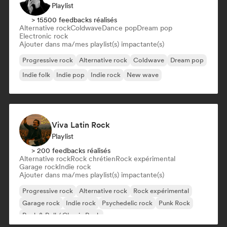
Playlist
> 15500 feedbacks réalisés
Alternative rock
Coldwave
Dance pop
Dream pop
Electronic rock
Ajouter dans ma/mes playlist(s) impactante(s)
Progressive rock
Alternative rock
Coldwave
Dream pop
Indie folk
Indie pop
Indie rock
New wave
Viva Latin Rock
Playlist
> 200 feedbacks réalisés
Alternative rock
Rock chrétien
Rock expérimental
Garage rock
Indie rock
Ajouter dans ma/mes playlist(s) impactante(s)
Progressive rock
Alternative rock
Rock expérimental
Garage rock
Indie rock
Psychedelic rock
Punk Rock
Rock & Roll / Classic Rock