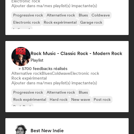
Electronic rock
Ajouter dans ma/mes playlist(s) impactante(s)
Progressive rock
Alternative rock
Blues
Coldwave
Electronic rock
Rock expérimental
Garage rock
Indie rock
Rock Music - Classic Rock - Modern Rock
Playlist
> 5700 feedbacks réalisés
Alternative rock
Blues
Coldwave
Electronic rock
Rock expérimental
Ajouter dans ma/mes playlist(s) impactante(s)
Progressive rock
Alternative rock
Blues
Rock expérimental
Hard rock
New wave
Post rock
Punk Rock
Best New Indie