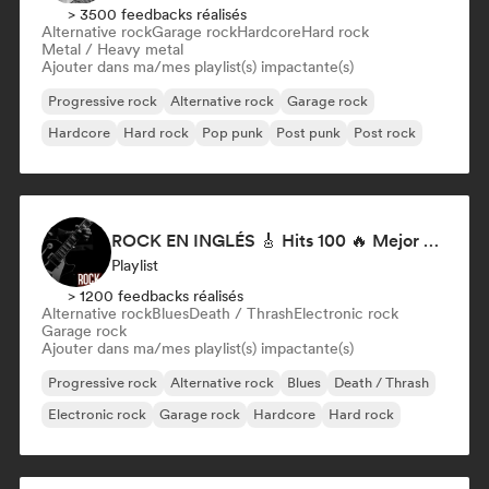
> 3500 feedbacks réalisés
Alternative rock
Garage rock
Hardcore
Hard rock
Metal / Heavy metal
Ajouter dans ma/mes playlist(s) impactante(s)
Progressive rock
Alternative rock
Garage rock
Hardcore
Hard rock
Pop punk
Post punk
Post rock
ROCK EN INGLÉS 🎸 Hits 100 🔥 Mejor Música Rock Internacional ·
Playlist
> 1200 feedbacks réalisés
Alternative rock
Blues
Death / Thrash
Electronic rock
Garage rock
Ajouter dans ma/mes playlist(s) impactante(s)
Progressive rock
Alternative rock
Blues
Death / Thrash
Electronic rock
Garage rock
Hardcore
Hard rock