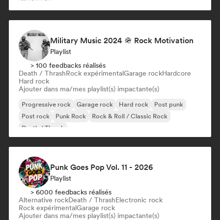
Surf rock
Military Music 2024 🪖 Rock Motivation
Playlist
> 100 feedbacks réalisés
Death / Thrash
Rock expérimental
Garage rock
Hardcore
Hard rock
Ajouter dans ma/mes playlist(s) impactante(s)
Progressive rock
Garage rock
Hard rock
Post punk
Post rock
Punk Rock
Rock & Roll / Classic Rock
Death / Thrash
Punk Goes Pop Vol. 11 - 2026
Playlist
> 6000 feedbacks réalisés
Alternative rock
Death / Thrash
Electronic rock
Rock expérimental
Garage rock
Ajouter dans ma/mes playlist(s) impactante(s)