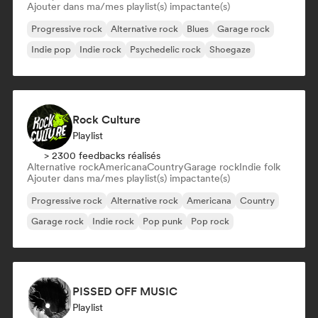
Ajouter dans ma/mes playlist(s) impactante(s)
Progressive rock
Alternative rock
Blues
Garage rock
Indie pop
Indie rock
Psychedelic rock
Shoegaze
Rock Culture
Playlist
> 2300 feedbacks réalisés
Alternative rock
Americana
Country
Garage rock
Indie folk
Ajouter dans ma/mes playlist(s) impactante(s)
Progressive rock
Alternative rock
Americana
Country
Garage rock
Indie rock
Pop punk
Pop rock
PISSED OFF MUSIC
Playlist