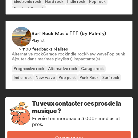
Electronic rock
Hard rock
Indie rock
Pop rock
Psychedelic rock
Surf Rock Music 🏄🏻‍♂️ (by Palmfy)
Playlist
> 1100 feedbacks réalisés
Alternative rock
Garage rock
Indie rock
New wave
Pop punk
Ajouter dans ma/mes playlist(s) impactante(s)
Progressive rock
Alternative rock
Garage rock
Indie rock
New wave
Pop punk
Punk Rock
Surf rock
Tu veux contacter ces pros de la
musique ?
Envoie ton morceau à 3 000+ médias et
pros.