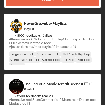
Commencer
NeverGrownUp-Playlists
Playlist
> 8100 feedbacks réalisés
Alternative rock
Chill / Lo-fi Hip-Hop
Cloud Rap / Hip Hop
Drill / Jersey
Electronic rock
Ajouter dans ma/mes playlist(s) impactante(s)
Progressive rock
Alternative rock
Chill / Lo-fi Hip-Hop
Cloud Rap / Hip Hop
Garage rock
Hip-hop
Indie rock
Pop punk
The End of a Movie (credit scenes) 🎞️ Cinematic Dream Pop & Bedroom Indie
Playlist
> 2500 feedbacks réalisés
Alternative rock
Blues
Commercial / Mainstream
Dream pop
Musique de film