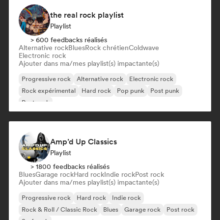
the real rock playlist
Playlist
> 600 feedbacks réalisés
Alternative rock
Blues
Rock chrétien
Coldwave
Electronic rock
Ajouter dans ma/mes playlist(s) impactante(s)
Progressive rock
Alternative rock
Electronic rock
Rock expérimental
Hard rock
Pop punk
Post punk
Post rock
Amp’d Up Classics
Playlist
> 1800 feedbacks réalisés
Blues
Garage rock
Hard rock
Indie rock
Post rock
Ajouter dans ma/mes playlist(s) impactante(s)
Progressive rock
Hard rock
Indie rock
Rock & Roll / Classic Rock
Blues
Garage rock
Post rock