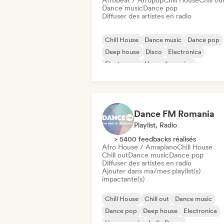
Afrobeat / Afropop
Chill House
Chill ou
Dance music
Dance pop
Diffuser des artistes en radio
Chill House
Dance music
Dance pop
Deep house
Disco
Electronica
Electropop
House française
Dance FM Romania
Playlist, Radio
> 5400 feedbacks réalisés
Afro House / Amapiano
Chill House
Chill out
Dance music
Dance pop
Diffuser des artistes en radio
Ajouter dans ma/mes playlist(s)
impactante(s)
Chill House
Chill out
Dance music
Dance pop
Deep house
Electronica
House music
Indie Dance