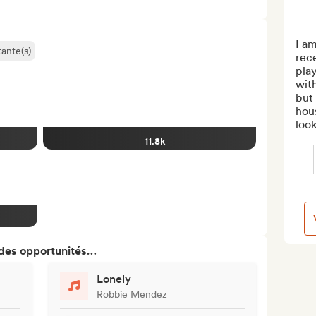
I am
ante(s)
rece
play
with
but 
hous
look
11.8k
 des opportunités…
Lonely
Robbie Mendez