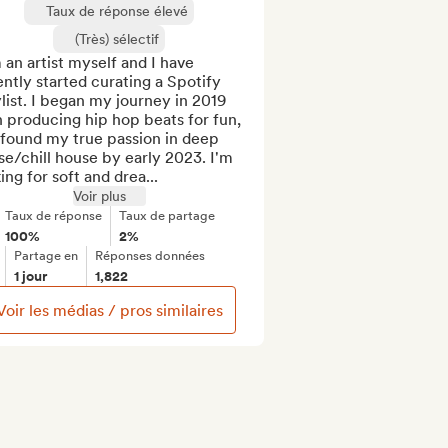
Taux de réponse élevé
(Très) sélectif
 an artist myself and I have 
ntly started curating a Spotify 
list. I began my journey in 2019 
 producing hip hop beats for fun, 
found my true passion in deep 
e/chill house by early 2023. I'm 
ing for soft and drea...
Voir plus
Taux de réponse
Taux de partage
100%
2%
Partage en
Réponses données
1 jour
1,822
Voir les médias / pros similaires