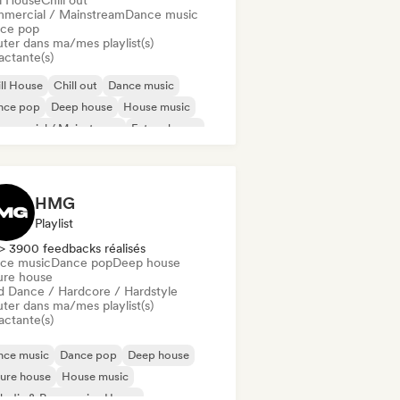
ll House
Chill out
mercial / Mainstream
Dance music
ce pop
uter dans ma/mes playlist(s)
actante(s)
ll House
Chill out
Dance music
nce pop
Deep house
House music
mmercial / Mainstream
Future house
HMG
Playlist
> 3900 feedbacks réalisés
ce music
Dance pop
Deep house
ure house
d Dance / Hardcore / Hardstyle
uter dans ma/mes playlist(s)
actante(s)
nce music
Dance pop
Deep house
ure house
House music
odic & Progressive House