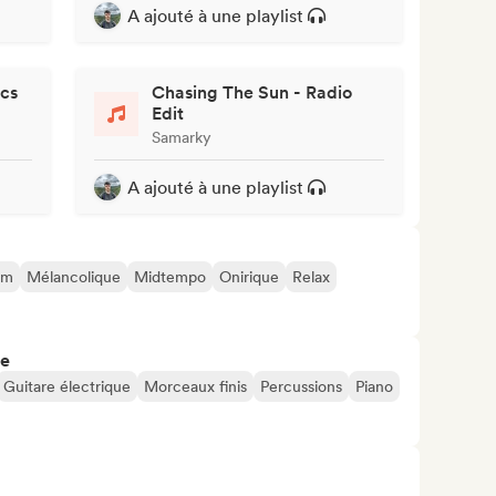
A ajouté à une playlist
ocs
Chasing The Sun - Radio
Edit
Samarky
A ajouté à une playlist
am
Mélancolique
Midtempo
Onirique
Relax
re
Guitare électrique
Morceaux finis
Percussions
Piano