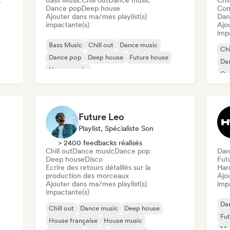
t
Bass Music
Chill out
Dance music
Chi
Dance pop
Deep house
Com
Ajouter dans ma/mes playlist(s)
Dan
impactante(s)
Ajo
imp
Bass Music
Chill out
Dance music
Chi
Dance pop
Deep house
Future house
Da
House music
Co
Melodic & Progressive House
Future Leo
Playlist, Spécialiste Son
> 2400 feedbacks réalisés
Chill out
Dance music
Dance pop
Dan
Deep house
Disco
Fut
Ecrire des retours détaillés sur la
Har
production des morceaux
Ajo
Ajouter dans ma/mes playlist(s)
imp
impactante(s)
Da
Chill out
Dance music
Deep house
Fut
House française
House music
Mel