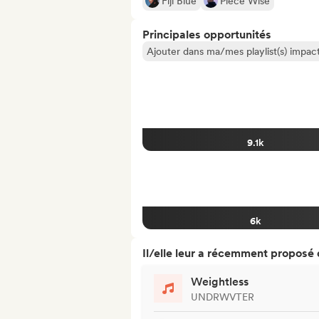
Fiji Blue
Piece Wise
Principales opportunités
Ajouter dans ma/mes playlist(s) impact
9.1k
6k
Il/elle leur a récemment proposé
Weightless
UNDRWVTER