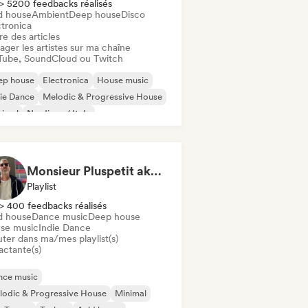
> 5200 feedbacks réalisés
d house
Ambient
Deep house
Disco
ctronica
re des articles
ager les artistes sur ma chaîne
Tube, SoundCloud ou Twitch
ep house
Electronica
House music
ie Dance
Melodic & Progressive House
nimal
Nu-disco / Italo
ganic House / Downtempo
Monsieur Pluspetit aka Poetry of Waves
Playlist
> 400 feedbacks réalisés
d house
Dance music
Deep house
se music
Indie Dance
uter dans ma/mes playlist(s)
actante(s)
nce music
odic & Progressive House
Minimal