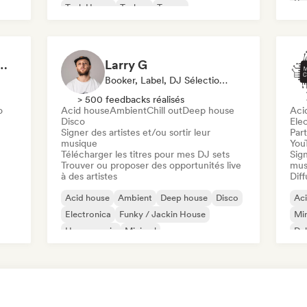
Ps
Tech House
Techno
Trance
De
ake It Minimal 🎚️ Tech House & Melodic Grooves
Larry G
Booker, Label, DJ Sélectionné·e
> 500 feedbacks réalisés
o
Acid house
Ambient
Chill out
Deep house
Aci
Disco
Ele
Signer des artistes et/ou sortir leur
Part
musique
You
Télécharger les titres pour mes DJ sets
Sign
Trouver ou proposer des opportunités live
mus
à des artistes
Diff
Acid house
Ambient
Deep house
Disco
Ac
Electronica
Funky / Jackin House
Mi
House music
Minimal
Du