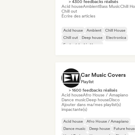
> 4300 feedbacks réalisés
Acid house
Ambient
Bass Music
Chill H
Chill out
Écrire des articles
Acid house
Ambient
Chill House
Chill out
Deep house
Electronica
Funky / Jackin House
Hard Dance / Hardcore / Hardstyle
Car Music Covers
Playlist
> 1600 feedbacks réalisés
Acid house
Afro House / Amapiano
Dance music
Deep house
Disco
Ajouter dans ma/mes playlist(s)
impactante(s)
Acid house
Afro House / Amapiano
Dance music
Deep house
Future hous