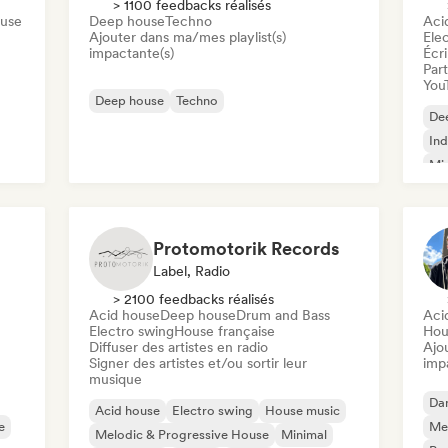
> 1100 feedbacks réalisés
ouse
Deep house
Techno
Aci
Ajouter dans ma/mes playlist(s)
Ele
impactante(s)
Écri
Part
You
Deep house
Techno
De
Ind
Mi
Or
Protomotorik Records
Label, Radio
> 2100 feedbacks réalisés
Acid house
Deep house
Drum and Bass
Aci
Electro swing
House française
Hou
Diffuser des artistes en radio
Ajo
Signer des artistes et/ou sortir leur
imp
musique
Da
Acid house
Electro swing
House music
e
Mel
Melodic & Progressive House
Minimal