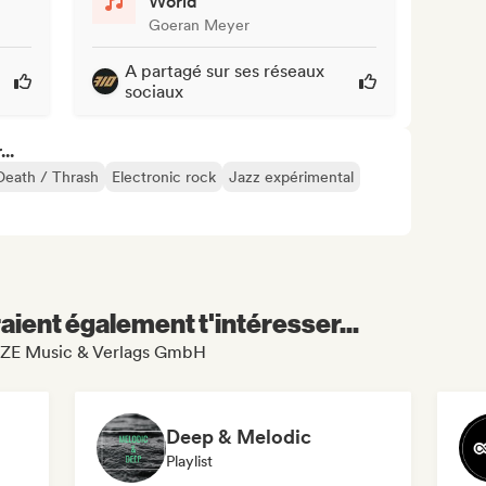
World
Goeran Meyer
A partagé sur ses réseaux
sociaux
..
Death / Thrash
Electronic rock
Jazz expérimental
aient également t'intéresser...
 FAZE Music & Verlags GmbH
Deep & Melodic
Playlist