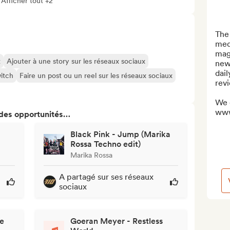
Afficher tout +2
The
med
mag
t
Ajouter à une story sur les réseaux sociaux
news
dail
itch
Faire un post ou un reel sur les réseaux sociaux
revi
We 
www
 des opportunités…
Black Pink - Jump (Marika
Rossa Techno edit)
Marika Rossa
A partagé sur ses réseaux
sociaux
e
Goeran Meyer - Restless