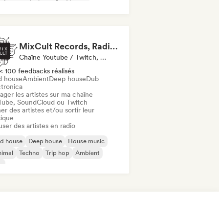
y-Trance
Techno
Acid house
ep house
House music
MixCult Records, Radio and Sub Labels
Chaîne Youtube / Twitch, Label, Radio
< 100 feedbacks réalisés
d house
Ambient
Deep house
Dub
ctronica
ager les artistes sur ma chaîne
Tube, SoundCloud ou Twitch
er des artistes et/ou sortir leur
ique
user des artistes en radio
id house
Deep house
House music
nimal
Techno
Trip hop
Ambient
b