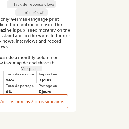
Taux de réponse élevé
(Très) sélectif
 only German-language print 
ium for electronic music. The 
azine is published monthly on the 
stand and on the website there is 
y news, interviews and record 
ews.

can do a monthly column on 
.fazemag.de and share th...
Voir plus
Taux de réponse
Répond en
94%
3 jours
Taux de partage
Partage en
2%
3 jours
Voir les médias / pros similaires