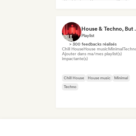
Hard Techno
House music
Phonk
House & Techno, But M
Playlist
> 300 feedbacks réalisés
Chill House
House music
Minimal
Techn
Ajouter dans ma/mes playlist(s)
impactante(s)
Chill House
House music
Minimal
Techno