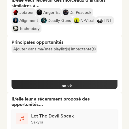
Il/elle veut recevoir des morceaux d’artistes
similaires à…
Jebroer
Angerfist
Dr. Peacock
Alignment
Deadly Guns
N-Vitral
TNT
Technoboy
Principales opportunités
Ajouter dans ma/mes playlist(s) impactante(s)
88.2k
Il/elle leur a récemment proposé des
opportunités…
Let The Devil Speak
Sakyra