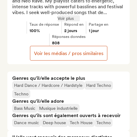
and Neo Rave. My playlist caters to energetic, 
intense tracks with powerful basslines and festival 
vibes. I seek well-produced songs that de...
Voir plus
Taux de réponse
Répond en
Partage en
100%
2 jours
1 jour
Réponses données
808
Voir les médias / pros similaires
Genres qu’il/elle accepte le plus
Hard Dance / Hardcore / Hardstyle
Hard Techno
Techno
Genres qu’il/elle adore
Bass Music
Musique industrielle
Genres qu'ils sont également ouverts à recevoir
Dance music
Deep house
Tech House
Techno