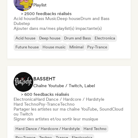
Playlist
> 2500 feedbacks réalisés
Acid house
Bass Music
Deep house
Drum and Bass
Dubstep
Ajouter dans ma/mes playlist(s) impactante(s)
Acid house
Deep house
Drum and Bass
Electronica
Future house
House music
Minimal
Psy-Trance
BASSEHT
Chaîne Youtube / Twitch, Label
> 600 feedbacks réalisés
Electronica
Hard Dance / Hardcore / Hardstyle
Hard Techno
Psy-Trance
Techno
Partager les artistes sur ma chaîne YouTube, SoundCloud
ou Twitch
Signer des artistes et/ou sortir leur musique
Hard Dance / Hardcore / Hardstyle
Hard Techno
Psy-Trance
Techno
Trance
Electronica