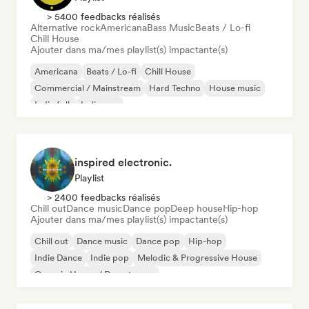
> 5400 feedbacks réalisés
Alternative rock
Americana
Bass Music
Beats / Lo-fi
Chill House
Ajouter dans ma/mes playlist(s) impactante(s)
Americana
Beats / Lo-fi
Chill House
Commercial / Mainstream
Hard Techno
House music
Indie folk
Indie pop
inspired electronic.
Playlist
> 2400 feedbacks réalisés
Chill out
Dance music
Dance pop
Deep house
Hip-hop
Ajouter dans ma/mes playlist(s) impactante(s)
Chill out
Dance music
Dance pop
Hip-hop
Indie Dance
Indie pop
Melodic & Progressive House
Organic House / Downtempo