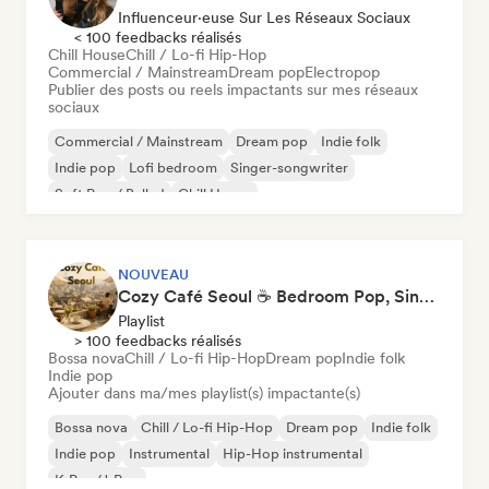
Influenceur·euse Sur Les Réseaux Sociaux
< 100 feedbacks réalisés
Chill House
Chill / Lo-fi Hip-Hop
Commercial / Mainstream
Dream pop
Electropop
Publier des posts ou reels impactants sur mes réseaux
sociaux
Commercial / Mainstream
Dream pop
Indie folk
Indie pop
Lofi bedroom
Singer-songwriter
Soft Pop / Ballad
Chill House
NOUVEAU
Cozy Café Seoul ☕ Bedroom Pop, Singer-Songwriter & Dream Pop
Playlist
> 100 feedbacks réalisés
Bossa nova
Chill / Lo-fi Hip-Hop
Dream pop
Indie folk
Indie pop
Ajouter dans ma/mes playlist(s) impactante(s)
Bossa nova
Chill / Lo-fi Hip-Hop
Dream pop
Indie folk
Indie pop
Instrumental
Hip-Hop instrumental
K-Pop/J-Pop