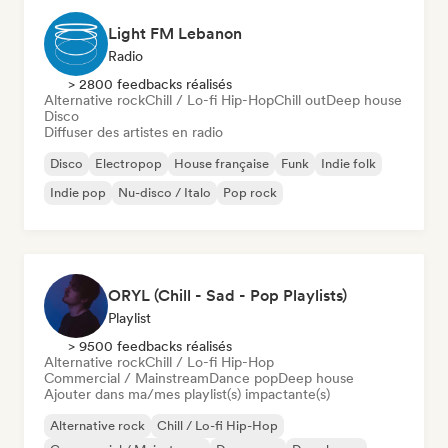
Light FM Lebanon
Radio
> 2800 feedbacks réalisés
Alternative rock
Chill / Lo-fi Hip-Hop
Chill out
Deep house
Disco
Diffuser des artistes en radio
Disco
Electropop
House française
Funk
Indie folk
Indie pop
Nu-disco / Italo
Pop rock
ORYL (Chill - Sad - Pop Playlists)
Playlist
> 9500 feedbacks réalisés
Alternative rock
Chill / Lo-fi Hip-Hop
Commercial / Mainstream
Dance pop
Deep house
Ajouter dans ma/mes playlist(s) impactante(s)
Alternative rock
Chill / Lo-fi Hip-Hop