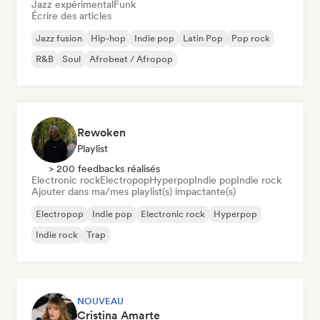
Jazz expérimental
Funk
Écrire des articles
Jazz fusion
Hip-hop
Indie pop
Latin Pop
Pop rock
R&B
Soul
Afrobeat / Afropop
Rewoken
Playlist
> 200 feedbacks réalisés
Electronic rock
Electropop
Hyperpop
Indie pop
Indie rock
Ajouter dans ma/mes playlist(s) impactante(s)
Electropop
Indie pop
Electronic rock
Hyperpop
Indie rock
Trap
NOUVEAU
Cristina Amarte