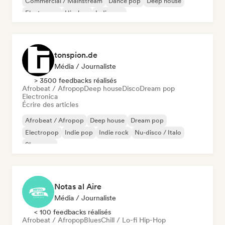
Commercial / Mainstream
Dance pop
Deep house
Electropop
Hip-hop
Indie pop
tonspion.de
Média / Journaliste
> 3500 feedbacks réalisés
Afrobeat / Afropop
Deep house
Disco
Dream pop
Electronica
Écrire des articles
Afrobeat / Afropop
Deep house
Dream pop
Electropop
Indie pop
Indie rock
Nu-disco / Italo
Shoegaze
Notas al Aire
Média / Journaliste
< 100 feedbacks réalisés
Afrobeat / Afropop
Blues
Chill / Lo-fi Hip-Hop