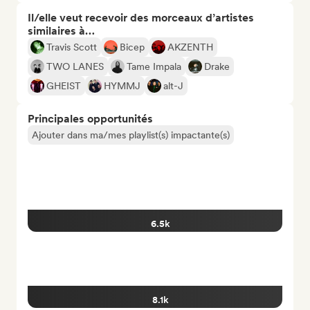
Il/elle veut recevoir des morceaux d’artistes
similaires à…
Travis Scott
Bicep
AKZENTH
TWO LANES
Tame Impala
Drake
GHEIST
HYMMJ
alt-J
Principales opportunités
Ajouter dans ma/mes playlist(s) impactante(s)
6.5k
8.1k