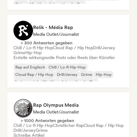
Grime
Hip-Hop
Internationaler Rap
Relik - Média Rap
Media Outlet/Journalist
> 300 Antworten gegeben
Chill / Lo-fi Hip-Hop
Cloud Rap / Hip Hop
Drill/Jersey
Grime
Hip-Hop
Erstelle wirkungsvolle Posts oder Reels über Künstler
Rap auf Englisch
Chill / Lo-fi Hip-Hop
Cloud Rap / Hip Hop
Drill/Jersey
Grime
Hip-Hop
Instrumentaler Hip-Hop
Internationaler Rap
Rap Olympus Media
Media Outlet/Journalist
> 1000 Antworten gegeben
Chill / Lo-fi Hip-Hop
Christlicher Rap
Cloud Rap / Hip Hop
Drill/Jersey
Grime
Schreibe Artikel