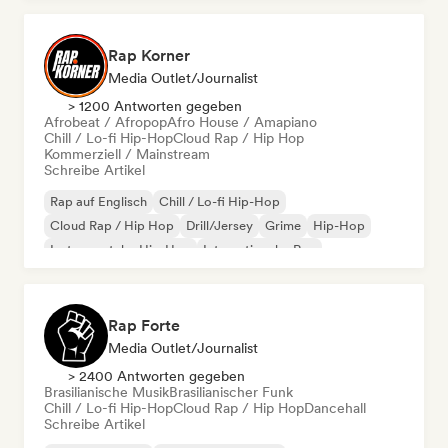
Rap Korner
Media Outlet/Journalist
> 1200 Antworten gegeben
Afrobeat / Afropop
Afro House / Amapiano
Chill / Lo-fi Hip-Hop
Cloud Rap / Hip Hop
Kommerziell / Mainstream
Schreibe Artikel
Rap auf Englisch
Chill / Lo-fi Hip-Hop
Cloud Rap / Hip Hop
Drill/Jersey
Grime
Hip-Hop
Instrumentaler Hip-Hop
Internationaler Rap
Rap Forte
Media Outlet/Journalist
> 2400 Antworten gegeben
Brasilianische Musik
Brasilianischer Funk
Chill / Lo-fi Hip-Hop
Cloud Rap / Hip Hop
Dancehall
Schreibe Artikel