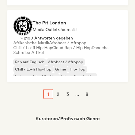
The Pit London
Media Outlet/Journalist
> 2100 Antworten gegeben
Afrikanische Musik
Afrobeat / Afropop
Chill / Lo-fi Hip-Hop
Cloud Rap / Hip Hop
Dancehall
Schreibe Artikel
Rap auf Englisch
Afrobeat / Afropop
Chill / Lo-fi Hip-Hop
Grime
Hip-Hop
Instrumentaler Hip-Hop
Internationaler Rap
Moderner Jazz
1
2
3
...
8
Kuratoren/Profis nach Genre