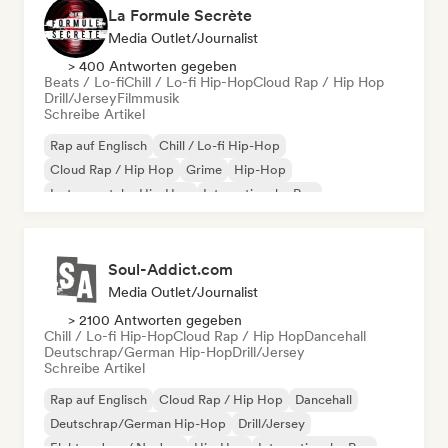
La Formule Secrète
Media Outlet/Journalist
> 400 Antworten gegeben
Beats / Lo-fi
Chill / Lo-fi Hip-Hop
Cloud Rap / Hip Hop
Drill/Jersey
Filmmusik
Schreibe Artikel
Rap auf Englisch
Chill / Lo-fi Hip-Hop
Cloud Rap / Hip Hop
Grime
Hip-Hop
Instrumentaler Hip-Hop
Internationaler Rap
Französischer Rap
Soul-Addict.com
Media Outlet/Journalist
> 2100 Antworten gegeben
Chill / Lo-fi Hip-Hop
Cloud Rap / Hip Hop
Dancehall
Deutschrap/German Hip-Hop
Drill/Jersey
Schreibe Artikel
Rap auf Englisch
Cloud Rap / Hip Hop
Dancehall
Deutschrap/German Hip-Hop
Drill/Jersey
Elektro-Jazz / Nu Jazz
Hip-Hop
Internationaler Rap