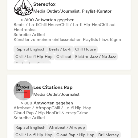
Stereofox
Media Outlet/Journalist, Playlist-Kurator
> 8100 Antworten gegeben
Beats / Lo-fi
Chill House
Chill / Lo-fi Hip-Hop
Chill out
Electronica
Schreibe Artikel
Künstler zu meinen einflussreichen Playlists hinzufügen
Rap auf Englisch
Beats / Lo-fi
Chill House
Chill / Lo-fi Hip-Hop
Chill out
Elektro-Jazz / Nu Jazz
Funk
Jazz-Fusion
Les Citations Rap
Media Outlet/Journalist
> 800 Antworten gegeben
Afrobeat / Afropop
Chill / Lo-fi Hip-Hop
Cloud Rap / Hip Hop
Drill/Jersey
Grime
Schreibe Artikel
Rap auf Englisch
Afrobeat / Afropop
Chill / Lo-fi Hip-Hop
Cloud Rap / Hip Hop
Drill/Jersey