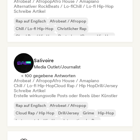
Afrobeat / Afropop
Afro House / Amapiano
Alternativer Rock
Beats / Lo-fi
Chill / Lo-fi Hip-Hop
Schreibe Artikel
Rap auf Englisch
Afrobeat / Afropop
Chill / Lo-fi Hip-Hop
Christlicher Rap
Cloud Rap / Hip Hop
Deutschrap/German Hip-Hop
Drill/Jersey
Grime
Salivoire
Media Outlet/Journalist
< 100 gegebene Antworten
Afrobeat / Afropop
Afro House / Amapiano
Chill / Lo-fi Hip-Hop
Cloud Rap / Hip Hop
Drill/Jersey
Schreibe Artikel
Erstelle wirkungsvolle Posts oder Reels über Künstler
Rap auf Englisch
Afrobeat / Afropop
Cloud Rap / Hip Hop
Drill/Jersey
Grime
Hip-Hop
Instrumentaler Hip-Hop
Internationaler Rap