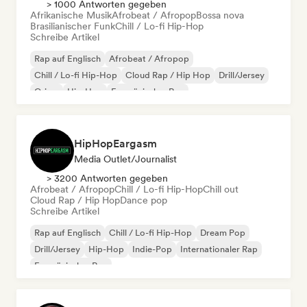
> 1000 Antworten gegeben
Afrikanische Musik
Afrobeat / Afropop
Bossa nova
Brasilianischer Funk
Chill / Lo-fi Hip-Hop
Schreibe Artikel
Rap auf Englisch
Afrobeat / Afropop
Chill / Lo-fi Hip-Hop
Cloud Rap / Hip Hop
Drill/Jersey
Grime
Hip-Hop
Französischer Rap
HipHopEargasm
Media Outlet/Journalist
> 3200 Antworten gegeben
Afrobeat / Afropop
Chill / Lo-fi Hip-Hop
Chill out
Cloud Rap / Hip Hop
Dance pop
Schreibe Artikel
Rap auf Englisch
Chill / Lo-fi Hip-Hop
Dream Pop
Drill/Jersey
Hip-Hop
Indie-Pop
Internationaler Rap
Französischer Rap