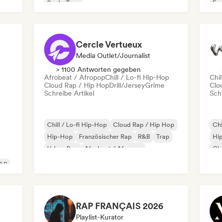
Soul
Trap
Fra
Cercle Vertueux
Media Outlet/Journalist
> 1100 Antworten gegeben
Afrobeat / Afropop
Chill / Lo-fi Hip-Hop
Chil
Cloud Rap / Hip Hop
Drill/Jersey
Grime
Clo
Schreibe Artikel
Schr
Chill / Lo-fi Hip-Hop
Cloud Rap / Hip Hop
Chi
Hip-Hop
Französischer Rap
R&B
Trap
Hi
Urban Pop
Afrobeat / Afropop
Chr
Ins
&B
RAP FRANÇAIS 2026
Playlist-Kurator