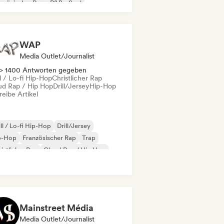
nzösischer Rap
R&B
Soul
WAP
Media Outlet/Journalist
> 1400 Antworten gegeben
l / Lo-fi Hip-Hop
Christlicher Rap
ud Rap / Hip Hop
Drill/Jersey
Hip-Hop
eibe Artikel
ll / Lo-fi Hip-Hop
Drill/Jersey
p-Hop
Französischer Rap
Trap
istlicher Rap
Cloud Rap / Hip Hop
trumentaler Hip-Hop
Mainstreet Média
Media Outlet/Journalist