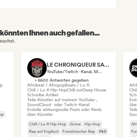
könnten Ihnen auch gefallen...
suchst.
LE CHRONIQUEUR SALE
YouTube/Twitch -Kanal, Media Outlet/Journalist, Social Media Influencer
> 6600 Antworten gegeben
op
Afrobeat / Afropop
Beats / Lo-fi
Afr
Chill / Lo-fi Hip-Hop
Chill out
Deep House
Chil
Schreibe Artikel
Schr
Teile Künstler auf meinem YouTube-,
Erst
SoundCloud- oder Twitch-Kanal
übe
Erstelle wirkungsvolle Posts oder Reels
Tei
Hop
über Künstler
Sou
Chill / Lo-fi Hip-Hop
Grime
Hip-Hop
Afr
Rap auf Englisch
Französischer Rap
R&B
Fu