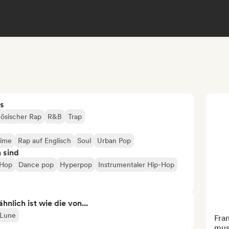
s
ösischer Rap
R&B
Trap
ime
Rap auf Englisch
Soul
Urban Pop
n sind
 Hop
Dance pop
Hyperpop
Instrumentaler Hip-Hop
nlich ist wie die von...
 Lune
Fra
musi