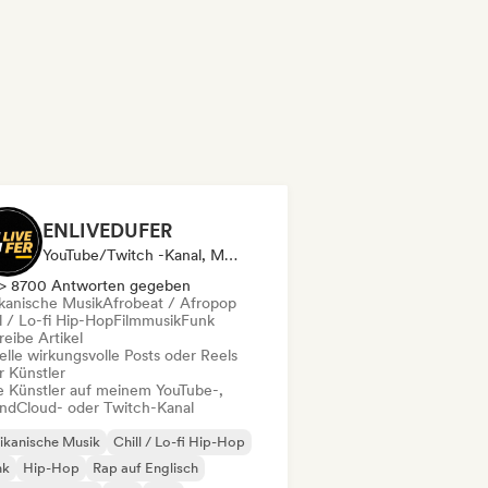
ENLIVEDUFER
YouTube/Twitch -Kanal, Media Outlet/Journalist, Social Media Influencer
> 8700 Antworten gegeben
ikanische Musik
Afrobeat / Afropop
l / Lo-fi Hip-Hop
Filmmusik
Funk
eibe Artikel
elle wirkungsvolle Posts oder Reels
r Künstler
le Künstler auf meinem YouTube-,
ndCloud- oder Twitch-Kanal
ikanische Musik
Chill / Lo-fi Hip-Hop
nk
Hip-Hop
Rap auf Englisch