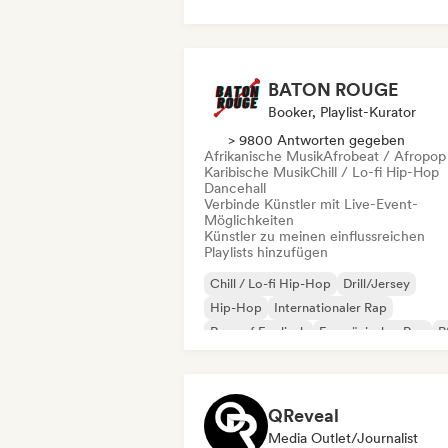
BATON ROUGE
Booker, Playlist-Kurator
> 9800 Antworten gegeben
Afrikanische Musik
Afrobeat / Afropop
Karibische Musik
Chill / Lo-fi Hip-Hop
Dancehall
Verbinde Künstler mit Live-Event-
Möglichkeiten
Künstler zu meinen einflussreichen
Playlists hinzufügen
Chill / Lo-fi Hip-Hop
Drill/Jersey
Hip-Hop
Internationaler Rap
Rap auf Englisch
Französischer Rap
R
Soul
QReveal
Media Outlet/Journalist