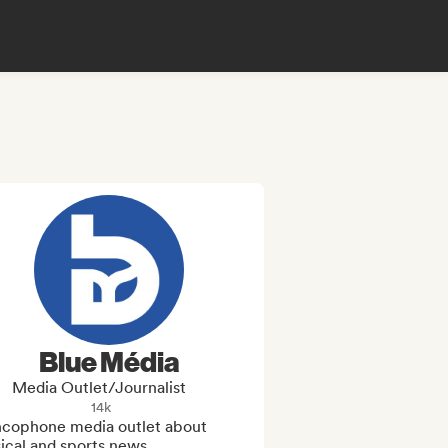
Blue Média
Media Outlet/Journalist
14k
ncophone media outlet about 
cal and sports news
