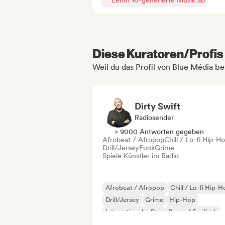
Lehnt KI-generierte Musik ab
Diese Kuratoren/Profis 
Weil du das Profil von Blue Média be
Dirty Swift
Radiosender
> 9000 Antworten gegeben
Afrobeat / Afropop
Chill / Lo-fi Hip-H
Drill/Jersey
Funk
Grime
Spiele Künstler im Radio
Afrobeat / Afropop
Chill / Lo-fi Hip-
Drill/Jersey
Grime
Hip-Hop
Internationaler Rap
Rap auf Englisch
Französischer Rap