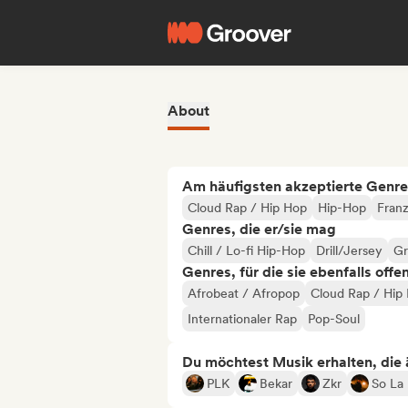
About
Am häufigsten akzeptierte Genre
Cloud Rap / Hip Hop
Hip-Hop
Franz
Genres, die er/sie mag
Chill / Lo-fi Hip-Hop
Drill/Jersey
Gr
Genres, für die sie ebenfalls offe
Afrobeat / Afropop
Cloud Rap / Hip
Internationaler Rap
Pop-Soul
Du möchtest Musik erhalten, die äh
PLK
Bekar
Zkr
So La