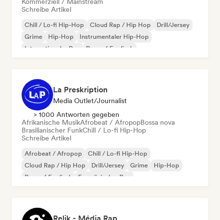
Kommerziell / Mainstream
Schreibe Artikel
Chill / Lo-fi Hip-Hop
Cloud Rap / Hip Hop
Drill/Jersey
Grime
Hip-Hop
Instrumentaler Hip-Hop
Internationaler Rap
Rap auf Englisch
La Preskription
Media Outlet/Journalist
> 1000 Antworten gegeben
Afrikanische Musik
Afrobeat / Afropop
Bossa nova
Brasilianischer Funk
Chill / Lo-fi Hip-Hop
Schreibe Artikel
Afrobeat / Afropop
Chill / Lo-fi Hip-Hop
Cloud Rap / Hip Hop
Drill/Jersey
Grime
Hip-Hop
Rap auf Englisch
Französischer Rap
Relik - Média Rap