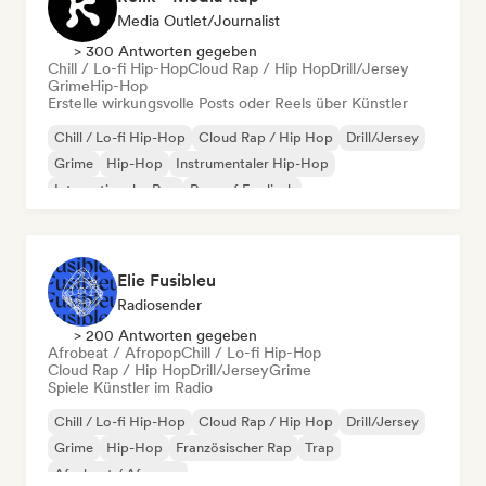
Media Outlet/Journalist
> 300 Antworten gegeben
Chill / Lo-fi Hip-Hop
Cloud Rap / Hip Hop
Drill/Jersey
Grime
Hip-Hop
Erstelle wirkungsvolle Posts oder Reels über Künstler
Chill / Lo-fi Hip-Hop
Cloud Rap / Hip Hop
Drill/Jersey
Grime
Hip-Hop
Instrumentaler Hip-Hop
Internationaler Rap
Rap auf Englisch
Elie Fusibleu
Radiosender
> 200 Antworten gegeben
Afrobeat / Afropop
Chill / Lo-fi Hip-Hop
Cloud Rap / Hip Hop
Drill/Jersey
Grime
Spiele Künstler im Radio
Chill / Lo-fi Hip-Hop
Cloud Rap / Hip Hop
Drill/Jersey
Grime
Hip-Hop
Französischer Rap
Trap
Afrobeat / Afropop