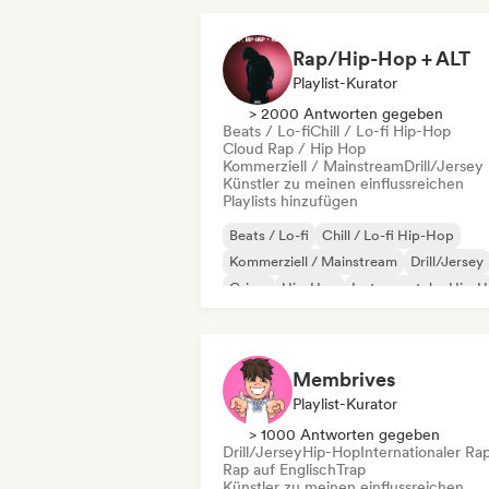
Rap/Hip-Hop + ALT
Playlist-Kurator
> 2000 Antworten gegeben
Beats / Lo-fi
Chill / Lo-fi Hip-Hop
Cloud Rap / Hip Hop
Kommerziell / Mainstream
Drill/Jersey
Künstler zu meinen einflussreichen
Playlists hinzufügen
Beats / Lo-fi
Chill / Lo-fi Hip-Hop
Kommerziell / Mainstream
Drill/Jersey
Grime
Hip-Hop
Instrumentaler Hip-
Rap auf Englisch
Membrives
Playlist-Kurator
> 1000 Antworten gegeben
Drill/Jersey
Hip-Hop
Internationaler Ra
Rap auf Englisch
Trap
Künstler zu meinen einflussreichen