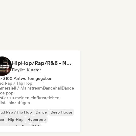
HipHop/Rap/R&B - NBA/Basketball Music
Playlist-Kurator
> 3100 Antworten gegeben
ud Rap / Hip Hop
merziell / Mainstream
Dancehall
Dance
ce pop
stler zu meinen einflussreichen
lists hinzufügen
oud Rap / Hip Hop
Dance
Deep House
sco
Hip-Hop
Hyperpop
ernationaler Rap
R&B