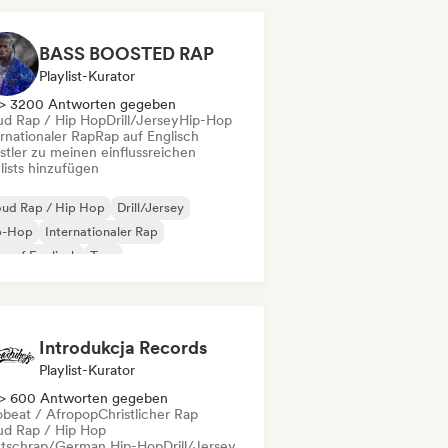
BASS BOOSTED RAP
Playlist-Kurator
> 3200 Antworten gegeben
ud Rap / Hip Hop
Drill/Jersey
Hip-Hop
rnationaler Rap
Rap auf Englisch
stler zu meinen einflussreichen
lists hinzufügen
oud Rap / Hip Hop
Drill/Jersey
p-Hop
Internationaler Rap
 auf Englisch
Trap
Introdukcja Records
Playlist-Kurator
> 600 Antworten gegeben
obeat / Afropop
Christlicher Rap
ud Rap / Hip Hop
tschrap/German Hip-Hop
Drill/Jersey