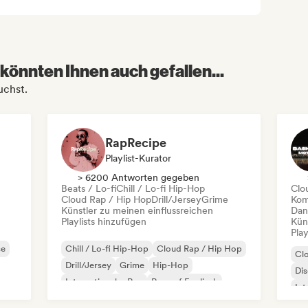
könnten Ihnen auch gefallen...
uchst.
RapRecipe
Playlist-Kurator
> 6200 Antworten gegeben
Beats / Lo-fi
Chill / Lo-fi Hip-Hop
Clo
Cloud Rap / Hip Hop
Drill/Jersey
Grime
Kom
Künstler zu meinen einflussreichen
Dan
Playlists hinzufügen
Kün
Play
se
Chill / Lo-fi Hip-Hop
Cloud Rap / Hip Hop
Cl
Drill/Jersey
Grime
Hip-Hop
Di
Internationaler Rap
Rap auf Englisch
Int
R&B