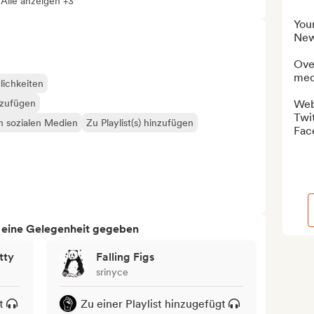
Alle anzeigen +3
Your
News
Over
medi
lichkeiten
nzufügen
Webs
Twit
en sozialen Medien
Zu Playlist(s) hinzufügen
Fac
h eine Gelegenheit gegeben
tty
Falling Figs
srinyce
t
Zu einer Playlist hinzugefügt