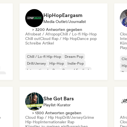
HipHopEargasm
Media Outlet/Journalist
> 3200 Antworten gegeben
Afrobeat / Afropop
Chill / Lo-fi Hip-Hop
Clo
Chill out
Cloud Rap / Hip Hop
Dance pop
Inte
Schreibe Artikel
Kün
Play
Chill / Lo-fi Hip-Hop
Dream Pop
Cl
Drill/Jersey
Hip-Hop
Indie-Pop
Hi
Internationaler Rap
Rap auf Englisch
Rap
Hop
Französischer Rap
She Got Bars
Playlist-Kurator
> 1300 Antworten gegeben
p
Cloud Rap / Hip Hop
Drill/Jersey
Grime
Afr
Hip-Hop
Internationaler Rap
Clo
Künstler zu meinen einflussreichen
Deu