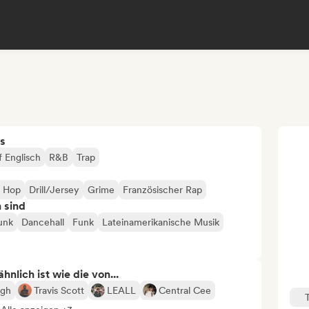
s
f Englisch
R&B
Trap
p Hop
Drill/Jersey
Grime
Französischer Rap
n sind
Funk
Dancehall
Funk
Lateinamerikanische Musik
nlich ist wie die von...
igh
Travis Scott
LEALL
Central Cee