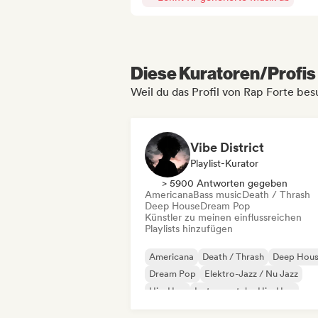
Diese Kuratoren/Profis 
Weil du das Profil von Rap Forte bes
Vibe District
Playlist-Kurator
> 5900 Antworten gegeben
Americana
Bass music
Death / Thrash
Deep House
Dream Pop
Künstler zu meinen einflussreichen
Playlists hinzufügen
Americana
Death / Thrash
Deep Hou
Dream Pop
Elektro-Jazz / Nu Jazz
Hip-Hop
Instrumentaler Hip-Hop
Französischer Rap