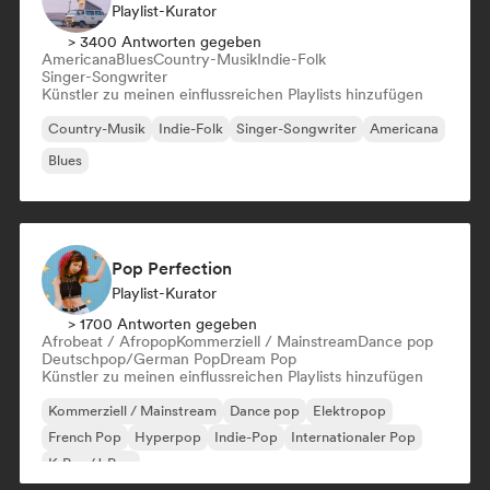
Playlist-Kurator
> 3400 Antworten gegeben
Americana
Blues
Country-Musik
Indie-Folk
Singer-Songwriter
Künstler zu meinen einflussreichen Playlists hinzufügen
Country-Musik
Indie-Folk
Singer-Songwriter
Americana
Blues
Pop Perfection
Playlist-Kurator
> 1700 Antworten gegeben
Afrobeat / Afropop
Kommerziell / Mainstream
Dance pop
Deutschpop/German Pop
Dream Pop
Künstler zu meinen einflussreichen Playlists hinzufügen
Kommerziell / Mainstream
Dance pop
Elektropop
French Pop
Hyperpop
Indie-Pop
Internationaler Pop
K-Pop/J-Pop