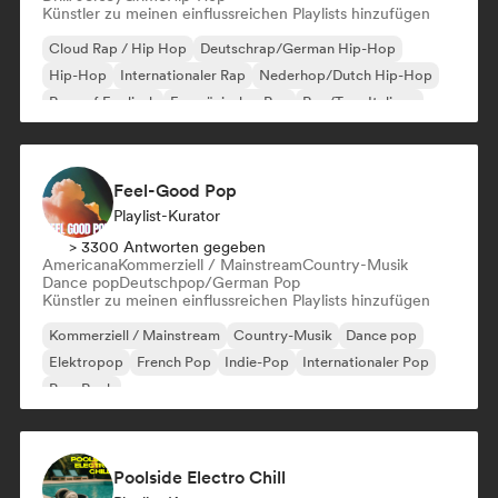
Künstler zu meinen einflussreichen Playlists hinzufügen
Cloud Rap / Hip Hop
Deutschrap/German Hip-Hop
Hip-Hop
Internationaler Rap
Nederhop/Dutch Hip-Hop
Rap auf Englisch
Französischer Rap
Rap/Trap Italiano
Feel-Good Pop
Playlist-Kurator
> 3300 Antworten gegeben
Americana
Kommerziell / Mainstream
Country-Musik
Dance pop
Deutschpop/German Pop
Künstler zu meinen einflussreichen Playlists hinzufügen
Kommerziell / Mainstream
Country-Musik
Dance pop
Elektropop
French Pop
Indie-Pop
Internationaler Pop
Pop-Rock
Poolside Electro Chill