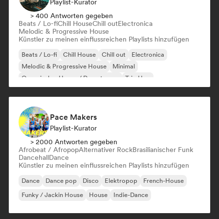
Playlist-Kurator
> 400 Antworten gegeben
Beats / Lo-fi
Chill House
Chill out
Electronica
Melodic & Progressive House
Künstler zu meinen einflussreichen Playlists hinzufügen
Beats / Lo-fi
Chill House
Chill out
Electronica
Melodic & Progressive House
Minimal
Organischer House / Downtempo
Trip Hop
Pace Makers
Playlist-Kurator
> 2000 Antworten gegeben
Afrobeat / Afropop
Alternativer Rock
Brasilianischer Funk
Dancehall
Dance
Künstler zu meinen einflussreichen Playlists hinzufügen
Dance
Dance pop
Disco
Elektropop
French-House
Funky / Jackin House
House
Indie-Dance