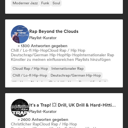
Moderner Jazz
Funk
Soul
Rap Beyond the Clouds
Playlist-Kurator
> 1300 Antworten gegeben
Chill / Lo-fi Hip-Hop
Cloud Rap / Hip Hop
Deutschrap/German Hip-Hop
Hip-Hop
Internationaler Rap
Künstler zu meinen einflussreichen Playlists hinzufügen
Cloud Rap / Hip Hop
Internationaler Rap
Chill / Lo-fi Hip-Hop
Deutschrap/German Hip-Hop
Hip-Hop
Nederhop/Dutch Hip-Hop
Rap auf Englisch
Französischer Rap
It's a Trap! 💥 Drill, UK Drill & Hard-Hitting Trap
Playlist-Kurator
> 2600 Antworten gegeben
Christlicher Rap
Cloud Rap / Hip Hop