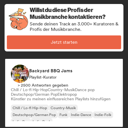
Willst du diese Profis der
Musikbranche kontaktieren?
Sende deinen Track an 3.000+ Kuratoren &
Profis der Musikbranche.
Jetzt starten
Backyard BBQ Jams
Playlist-Kurator
> 2500 Antworten gegeben
Chill / Lo-fi Hip-Hop
Country-Musik
Dance pop
Deutschpop/German Pop
Elektropop
Künstler zu meinen einflussreichen Playlists hinzufügen
Chill / Lo-fi Hip-Hop
Country-Musik
Deutschpop/German Pop
Funk
Indie-Dance
Indie-Folk
Indie-Pop
Indie-Rock