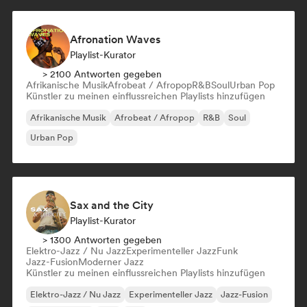
Afronation Waves
Playlist-Kurator
> 2100 Antworten gegeben
Afrikanische Musik
Afrobeat / Afropop
R&B
Soul
Urban Pop
Künstler zu meinen einflussreichen Playlists hinzufügen
Afrikanische Musik
Afrobeat / Afropop
R&B
Soul
Urban Pop
Sax and the City
Playlist-Kurator
> 1300 Antworten gegeben
Elektro-Jazz / Nu Jazz
Experimenteller Jazz
Funk
Jazz-Fusion
Moderner Jazz
Künstler zu meinen einflussreichen Playlists hinzufügen
Elektro-Jazz / Nu Jazz
Experimenteller Jazz
Jazz-Fusion