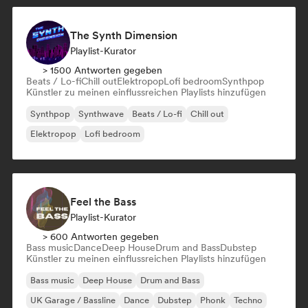
The Synth Dimension
Playlist-Kurator
> 1500 Antworten gegeben
Beats / Lo-fi
Chill out
Elektropop
Lofi bedroom
Synthpop
Künstler zu meinen einflussreichen Playlists hinzufügen
Synthpop
Synthwave
Beats / Lo-fi
Chill out
Elektropop
Lofi bedroom
Feel the Bass
Playlist-Kurator
> 600 Antworten gegeben
Bass music
Dance
Deep House
Drum and Bass
Dubstep
Künstler zu meinen einflussreichen Playlists hinzufügen
Bass music
Deep House
Drum and Bass
UK Garage / Bassline
Dance
Dubstep
Phonk
Techno