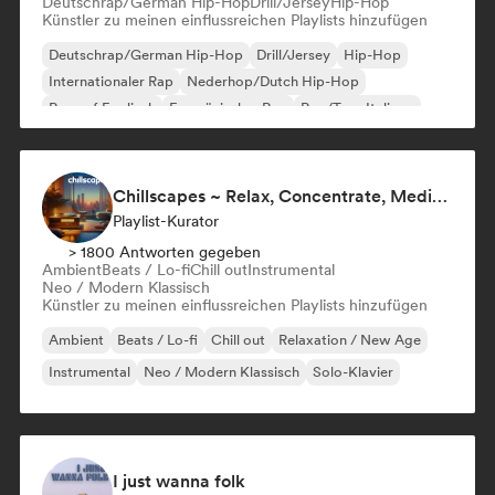
Deutschrap/German Hip-Hop
Drill/Jersey
Hip-Hop
Künstler zu meinen einflussreichen Playlists hinzufügen
Deutschrap/German Hip-Hop
Drill/Jersey
Hip-Hop
Internationaler Rap
Nederhop/Dutch Hip-Hop
Rap auf Englisch
Französischer Rap
Rap/Trap Italiano
Chillscapes ~ Relax, Concentrate, Meditate, Sleep, Dream
Playlist-Kurator
> 1800 Antworten gegeben
Ambient
Beats / Lo-fi
Chill out
Instrumental
Neo / Modern Klassisch
Künstler zu meinen einflussreichen Playlists hinzufügen
Ambient
Beats / Lo-fi
Chill out
Relaxation / New Age
Instrumental
Neo / Modern Klassisch
Solo-Klavier
I just wanna folk