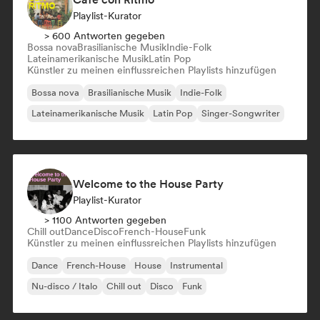
Playlist-Kurator
> 600 Antworten gegeben
Bossa nova
Brasilianische Musik
Indie-Folk
Lateinamerikanische Musik
Latin Pop
Künstler zu meinen einflussreichen Playlists hinzufügen
Bossa nova
Brasilianische Musik
Indie-Folk
Lateinamerikanische Musik
Latin Pop
Singer-Songwriter
Welcome to the House Party
Playlist-Kurator
> 1100 Antworten gegeben
Chill out
Dance
Disco
French-House
Funk
Künstler zu meinen einflussreichen Playlists hinzufügen
Dance
French-House
House
Instrumental
Nu-disco / Italo
Chill out
Disco
Funk