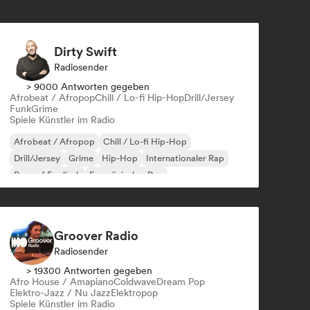
Dirty Swift
Radiosender
> 9000 Antworten gegeben
Afrobeat / Afropop
Chill / Lo-fi Hip-Hop
Drill/Jersey
Funk
Grime
Spiele Künstler im Radio
Afrobeat / Afropop
Chill / Lo-fi Hip-Hop
Drill/Jersey
Grime
Hip-Hop
Internationaler Rap
Rap auf Englisch
Französischer Rap
Groover Radio
Radiosender
> 19300 Antworten gegeben
Afro House / Amapiano
Coldwave
Dream Pop
Elektro-Jazz / Nu Jazz
Elektropop
Spiele Künstler im Radio