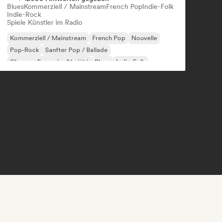
Blues
Kommerziell / Mainstream
French Pop
Indie-Folk
Indie-Rock
Spiele Künstler im Radio
Kommerziell / Mainstream
French Pop
Nouvelle
Pop-Rock
Sanfter Pop / Ballade
Chanson Française/Variété
Blues
Indie-Folk