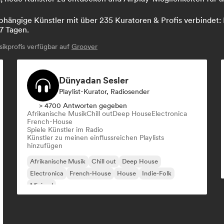
hängige Künstler mit über 235 Kuratoren & Profis verbindet: L
7 Tagen.
kprofis verfügbar auf
Groover
Dünyadan Sesler
Playlist-Kurator, Radiosender
> 4700 Antworten gegeben
Afrikanische Musik
Chill out
Deep House
Electronica
French-House
Spiele Künstler im Radio
Künstler zu meinen einflussreichen Playlists
hinzufügen
Afrikanische Musik
Chill out
Deep House
Electronica
French-House
House
Indie-Folk
Minimal