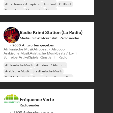
Afro House / Amapiano
Ambient
Chill out
Deep House
Electronica
House
Radio Krimi Station (La Radio)
Media Outlet/Journalist, Radiosender
> 9600 Antworten gegeben
Afrikanische Musik
Afrobeat / Afropop
Arabische Musik
Asiatische Musik
Beats / Lo-fi
Schreibe Artikel
Spiele Künstler im Radio
Afrikanische Musik
Afrobeat / Afropop
Arabische Musik
Brasilianische Musik
Karibische Musik
Funk
Internationaler Rap
Orientalische Musik
Fréquence Verte
Radiosender
> 12900 Antworten gegeben