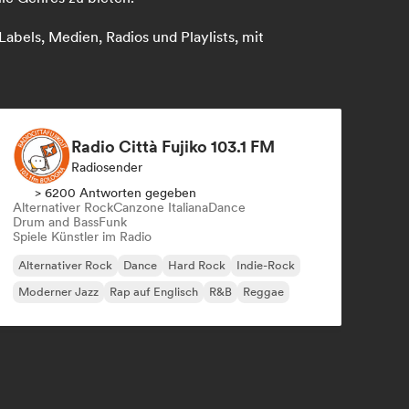
abels, Medien, Radios und Playlists, mit
Radio Città Fujiko 103.1 FM
Radiosender
> 6200 Antworten gegeben
Alternativer Rock
Canzone Italiana
Dance
Drum and Bass
Funk
Spiele Künstler im Radio
Alternativer Rock
Dance
Hard Rock
Indie-Rock
Moderner Jazz
Rap auf Englisch
R&B
Reggae