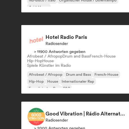
Nu-disco / Italo
Organischer House / Downtempo
Acid-House
Hotel Radio Paris
Radiosender
> 11900 Antworten gegeben
Afrobeat / Afropop
Drum and Bass
French-House
Hip-Hop
House
Spiele Künstler im Radio
Afrobeat / Afropop
Drum and Bass
French-House
Hip-Hop
House
Internationaler Rap
Französischer Rap
R&B
Good Vibration | Rádio Alternativa Rock
Radiosender
> 2000 Antworten gegeben