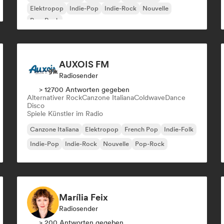
Elektropop
Indie-Pop
Indie-Rock
Nouvelle
Pop-Rock
AUXOIS FM
Radiosender
> 12700 Antworten gegeben
Alternativer Rock
Canzone Italiana
Coldwave
Dance
Disco
Spiele Künstler im Radio
Canzone Italiana
Elektropop
French Pop
Indie-Folk
Indie-Pop
Indie-Rock
Nouvelle
Pop-Rock
Marília Feix
Radiosender
> 200 Antworten gegeben