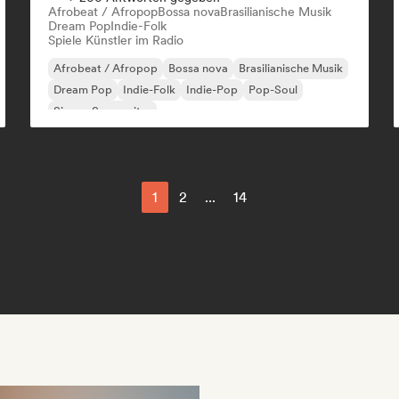
Afrobeat / Afropop
Bossa nova
Brasilianische Musik
Dream Pop
Indie-Folk
Spiele Künstler im Radio
Afrobeat / Afropop
Bossa nova
Brasilianische Musik
Dream Pop
Indie-Folk
Indie-Pop
Pop-Soul
Singer-Songwriter
1
2
...
14