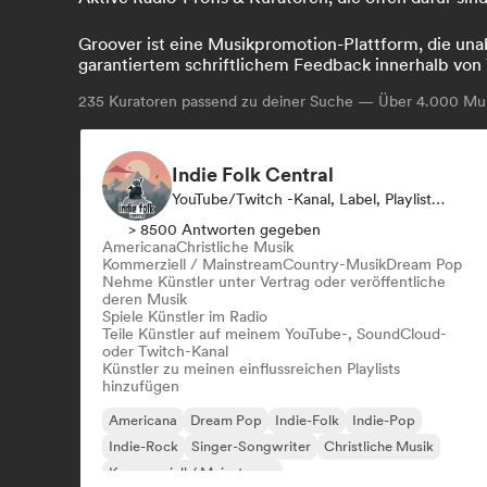
Groover ist eine Musikpromotion-Plattform, die unab
garantiertem schriftlichem Feedback innerhalb von 
235
Kuratoren passend zu deiner Suche — Über 4.000 Musi
Indie Folk Central
YouTube/Twitch -Kanal, Label, Playlist-Kurator, Radiosender
> 8500 Antworten gegeben
Americana
Christliche Musik
Kommerziell / Mainstream
Country-Musik
Dream Pop
Nehme Künstler unter Vertrag oder veröffentliche
deren Musik
Spiele Künstler im Radio
Teile Künstler auf meinem YouTube-, SoundCloud-
oder Twitch-Kanal
Künstler zu meinen einflussreichen Playlists
hinzufügen
Americana
Dream Pop
Indie-Folk
Indie-Pop
Indie-Rock
Singer-Songwriter
Christliche Musik
Kommerziell / Mainstream