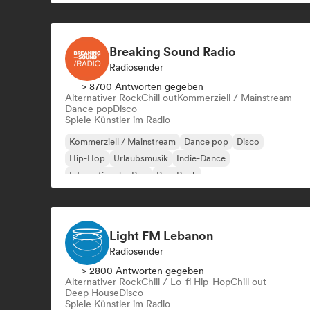
Breaking Sound Radio
Radiosender
> 8700 Antworten gegeben
Alternativer Rock
Chill out
Kommerziell / Mainstream
Dance pop
Disco
Spiele Künstler im Radio
Kommerziell / Mainstream
Dance pop
Disco
Hip-Hop
Urlaubsmusik
Indie-Dance
Internationaler Pop
Pop-Rock
Light FM Lebanon
Radiosender
> 2800 Antworten gegeben
Alternativer Rock
Chill / Lo-fi Hip-Hop
Chill out
Deep House
Disco
Spiele Künstler im Radio