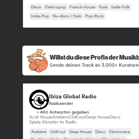
Disco
Elektropop
French-House
Funk
Indie-Folk
Indie-Pop
Nu-disco / Italo
Pop-Rock
Willst du diese Profis der Musi
Sende deinen Track an 3.000+ Kuratore
Ibiza Global Radio
Radiosender
> 400 Antworten gegeben
Acid-House
Ambient
Chill out
Deep House
Disco
Spiele Künstler im Radio
Ambient
Chill out
Deep House
Disco
Electronica