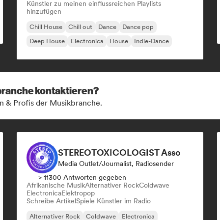
Künstler zu meinen einflussreichen Playlists
hinzufügen
Chill House
Chill out
Dance
Dance pop
Deep House
Electronica
House
Indie-Dance
kbranche kontaktieren?
n & Profis der Musikbranche.
STEREOTOXICOLOGIST Asso
Media Outlet/Journalist, Radiosender
> 11300 Antworten gegeben
Afrikanische Musik
Alternativer Rock
Coldwave
Electronica
Elektropop
Schreibe Artikel
Spiele Künstler im Radio
Alternativer Rock
Coldwave
Electronica