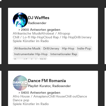
DJ Waffles
Radiosender
> 2900 Antworten gegeben
Afrikanische Musik
Afrobeat / Afropop
Chill / Lo-fi Hip-Hop
Cloud Rap / Hip Hop
Drill/Jersey
Spiele Künstler im Radio
Afrikanische Musik
Drill/Jersey
Hip-Hop
Indie-Pop
Instrumentaler Hip-Hop
Internationaler Rap
Rap auf Englisch
R&B
Dance FM Romania
Playlist-Kurator, Radiosender
> 5400 Antworten gegeben
Afro House / Amapiano
Chill House
Chill out
Dance
Dance pop
Spiele Künstler im Radio