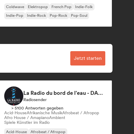
Coldwave
Elektropop
French Pop
Indie-Folk
Indie-Pop
Indie-Rock
Pop-Rock
Pop-Soul
Jetzt starten
La Radio du bord de l'eau - DAB+ Radio Station (Switzerland)
Radiosender
> 5100 Antworten gegeben
Acid-House
Afrikanische Musik
Afrobeat / Afropop
Afro House / Amapiano
Ambient
Spiele Künstler im Radio
Acid-House
Afrobeat / Afropop