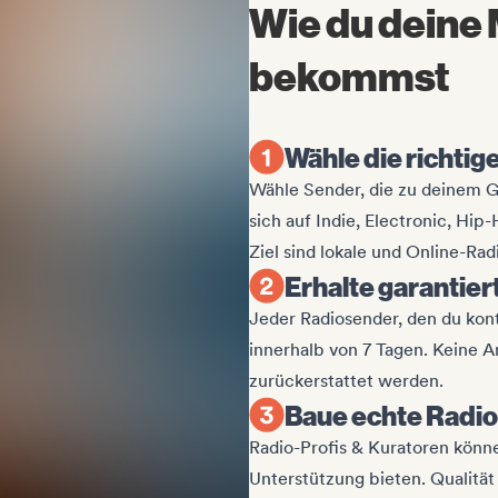
Wie du deine 
bekommst
Wähle die richti
Wähle Sender, die zu deinem 
sich auf Indie, Electronic, Hip-
Ziel sind lokale und Online-Ra
Erhalte garantie
Jeder Radiosender, den du kont
innerhalb von 7 Tagen. Keine A
zurückerstattet werden.
Baue echte Radi
Radio-Profis & Kuratoren können
Unterstützung bieten. Qualität