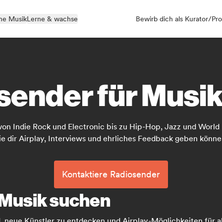
ne Musik
Lerne & wachse
Bewirb dich als Kurator/Pro
sender für Musi
von Indie Rock und Electronic bis zu Hip-Hop, Jazz und World 
ie dir Airplay, Interviews und ehrliches Feedback geben könne
Kontaktiere Radiosender
 Musik suchen
nd, neue Künstler zu entdecken und Airplay-Möglichkeiten für a