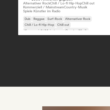
Alternativer Rock
Chill / Lo-fi Hip-Hop
Chill out
Kommerziell / Mainstream
Country-Musik
Spiele Künstler im Radio
Dub
Reggae
Surf-Rock
Alternativer Rock
Chill / Lo-fi Hip-Hop
Chill out
Kommerziell / Mainstream
Country-Musik