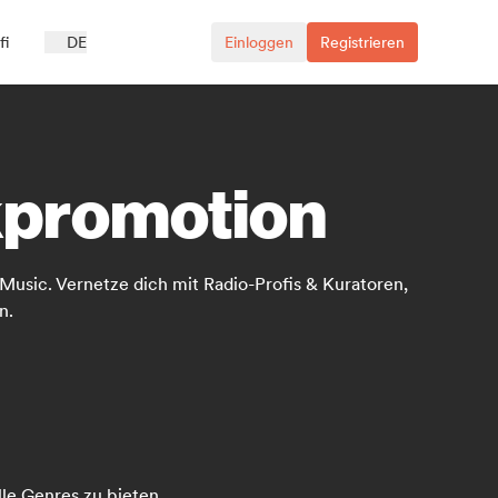
fi
DE
Einloggen
Registrieren
kpromotion
Music. Vernetze dich mit Radio-Profis & Kuratoren,
n.
lle Genres zu bieten.