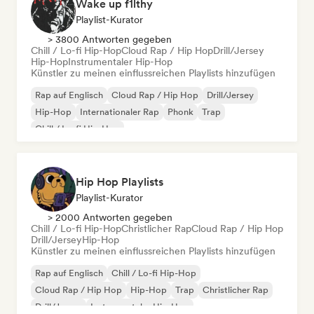
Wake up f1lthy
Playlist-Kurator
> 3800 Antworten gegeben
Chill / Lo-fi Hip-Hop
Cloud Rap / Hip Hop
Drill/Jersey
Hip-Hop
Instrumentaler Hip-Hop
Künstler zu meinen einflussreichen Playlists hinzufügen
Rap auf Englisch
Cloud Rap / Hip Hop
Drill/Jersey
Hip-Hop
Internationaler Rap
Phonk
Trap
Chill / Lo-fi Hip-Hop
Hip Hop Playlists
Playlist-Kurator
> 2000 Antworten gegeben
Chill / Lo-fi Hip-Hop
Christlicher Rap
Cloud Rap / Hip Hop
Drill/Jersey
Hip-Hop
Künstler zu meinen einflussreichen Playlists hinzufügen
Rap auf Englisch
Chill / Lo-fi Hip-Hop
Cloud Rap / Hip Hop
Hip-Hop
Trap
Christlicher Rap
Drill/Jersey
Instrumentaler Hip-Hop