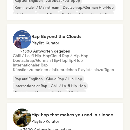
Rap auf Englisch
Afrobeat / Afropop
Kommerziell / Mainstream
Deutschrap/German Hip-Hop
Elektropop
French Pop
Hip-Hop
Internationaler Pop
Rap Beyond the Clouds
Playlist-Kurator
> 1300 Antworten gegeben
Chill / Lo-fi Hip-Hop
Cloud Rap / Hip Hop
Deutschrap/German Hip-Hop
Hip-Hop
Internationaler Rap
Künstler zu meinen einflussreichen Playlists hinzufügen
Rap auf Englisch
Cloud Rap / Hip Hop
Internationaler Rap
Chill / Lo-fi Hip-Hop
Deutschrap/German Hip-Hop
Hip-Hop
Nederhop/Dutch Hip-Hop
Französischer Rap
Hip-hop that makes you nod in silence
Playlist-Kurator
> 3500 Antworten gegeben