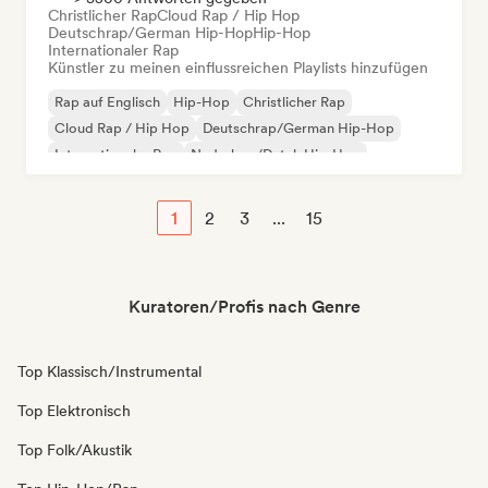
Christlicher Rap
Cloud Rap / Hip Hop
Deutschrap/German Hip-Hop
Hip-Hop
Internationaler Rap
Künstler zu meinen einflussreichen Playlists hinzufügen
Rap auf Englisch
Hip-Hop
Christlicher Rap
Cloud Rap / Hip Hop
Deutschrap/German Hip-Hop
Internationaler Rap
Nederhop/Dutch Hip-Hop
Französischer Rap
1
2
3
...
15
Kuratoren/Profis nach Genre
Top Klassisch/Instrumental
Top Elektronisch
Top Folk/Akustik