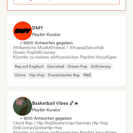
DMY
Playlist-Kurator
> 9300 Antworten gegeben
Afrikanische Musik
Afrobeat / Afropop
Dancehall
Dream Pop
Drill/Jersey
Künstler zu meinen einflussreichen Playlists hinzufügen
Rap auf Englisch
Dancehall
Dream Pop
Drill/Jersey
Grime
Hip-Hop
Französischer Rap
R&B
Basketball Vibes 🏀🔥
Playlist-Kurator
> 1200 Antworten gegeben
Cloud Rap / Hip Hop
Deutschrap/German Hip-Hop
Drill/Jersey
Grime
Hip-Hop
Künstler zu meinen einflussreichen Playlists hinzufügen