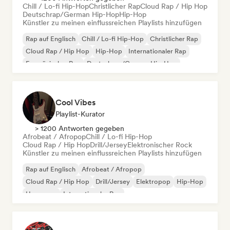
Chill / Lo-fi Hip-Hop
Christlicher Rap
Cloud Rap / Hip Hop
Deutschrap/German Hip-Hop
Hip-Hop
Künstler zu meinen einflussreichen Playlists hinzufügen
Rap auf Englisch
Chill / Lo-fi Hip-Hop
Christlicher Rap
Cloud Rap / Hip Hop
Hip-Hop
Internationaler Rap
Französischer Rap
Deutschrap/German Hip-Hop
Cool Vibes
Playlist-Kurator
> 1200 Antworten gegeben
Afrobeat / Afropop
Chill / Lo-fi Hip-Hop
Cloud Rap / Hip Hop
Drill/Jersey
Elektronischer Rock
Künstler zu meinen einflussreichen Playlists hinzufügen
Rap auf Englisch
Afrobeat / Afropop
Cloud Rap / Hip Hop
Drill/Jersey
Elektropop
Hip-Hop
Hyperpop
Internationaler Rap