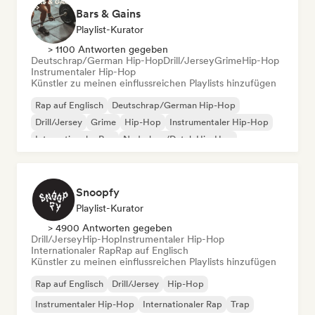
Bars & Gains
Playlist-Kurator
> 1100 Antworten gegeben
Deutschrap/German Hip-Hop
Drill/Jersey
Grime
Hip-Hop
Instrumentaler Hip-Hop
Künstler zu meinen einflussreichen Playlists hinzufügen
Rap auf Englisch
Deutschrap/German Hip-Hop
Drill/Jersey
Grime
Hip-Hop
Instrumentaler Hip-Hop
Internationaler Rap
Nederhop/Dutch Hip-Hop
Snoopfy
Playlist-Kurator
> 4900 Antworten gegeben
Drill/Jersey
Hip-Hop
Instrumentaler Hip-Hop
Internationaler Rap
Rap auf Englisch
Künstler zu meinen einflussreichen Playlists hinzufügen
Rap auf Englisch
Drill/Jersey
Hip-Hop
Instrumentaler Hip-Hop
Internationaler Rap
Trap