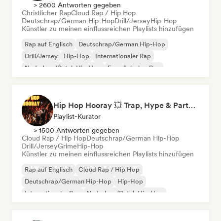
> 2600 Antworten gegeben
Christlicher Rap
Cloud Rap / Hip Hop
Deutschrap/German Hip-Hop
Drill/Jersey
Hip-Hop
Künstler zu meinen einflussreichen Playlists hinzufügen
Rap auf Englisch
Deutschrap/German Hip-Hop
Drill/Jersey
Hip-Hop
Internationaler Rap
Nederhop/Dutch Hip-Hop
Französischer Rap
Rap/Trap Italiano
Hip Hop Hooray 💥 Trap, Hype & Party Rap Bangers
Playlist-Kurator
> 1500 Antworten gegeben
Cloud Rap / Hip Hop
Deutschrap/German Hip-Hop
Drill/Jersey
Grime
Hip-Hop
Künstler zu meinen einflussreichen Playlists hinzufügen
Rap auf Englisch
Cloud Rap / Hip Hop
Deutschrap/German Hip-Hop
Hip-Hop
Internationaler Rap
Nederhop/Dutch Hip-Hop
Französischer Rap
Rap/Trap Italiano