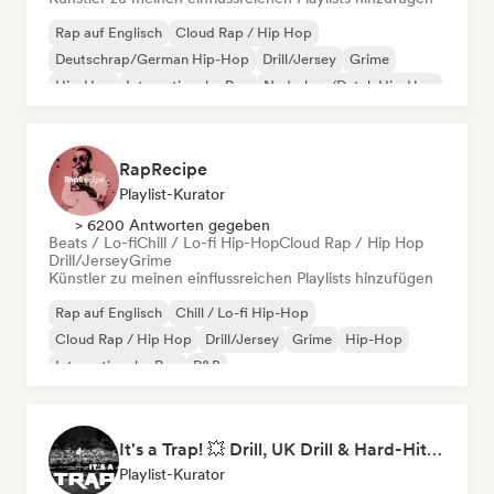
Rap auf Englisch
Cloud Rap / Hip Hop
Deutschrap/German Hip-Hop
Drill/Jersey
Grime
Hip-Hop
Internationaler Rap
Nederhop/Dutch Hip-Hop
RapRecipe
Playlist-Kurator
> 6200 Antworten gegeben
Beats / Lo-fi
Chill / Lo-fi Hip-Hop
Cloud Rap / Hip Hop
Drill/Jersey
Grime
Künstler zu meinen einflussreichen Playlists hinzufügen
Rap auf Englisch
Chill / Lo-fi Hip-Hop
Cloud Rap / Hip Hop
Drill/Jersey
Grime
Hip-Hop
Internationaler Rap
R&B
It's a Trap! 💥 Drill, UK Drill & Hard-Hitting Trap
Playlist-Kurator