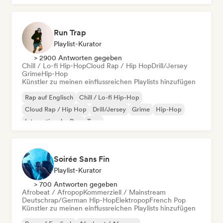
Run Trap
Playlist-Kurator
> 2900 Antworten gegeben
Chill / Lo-fi Hip-Hop
Cloud Rap / Hip Hop
Drill/Jersey
Grime
Hip-Hop
Künstler zu meinen einflussreichen Playlists hinzufügen
Rap auf Englisch
Chill / Lo-fi Hip-Hop
Cloud Rap / Hip Hop
Drill/Jersey
Grime
Hip-Hop
Internationaler Rap
Trap
Soirée Sans Fin
Playlist-Kurator
> 700 Antworten gegeben
Afrobeat / Afropop
Kommerziell / Mainstream
Deutschrap/German Hip-Hop
Elektropop
French Pop
Künstler zu meinen einflussreichen Playlists hinzufügen