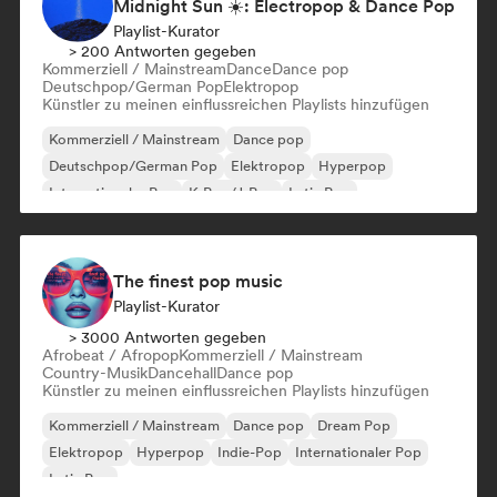
Midnight Sun ☀️: Electropop & Dance Pop
Playlist-Kurator
> 200 Antworten gegeben
Kommerziell / Mainstream
Dance
Dance pop
Deutschpop/German Pop
Elektropop
Künstler zu meinen einflussreichen Playlists hinzufügen
Kommerziell / Mainstream
Dance pop
Deutschpop/German Pop
Elektropop
Hyperpop
Internationaler Pop
K-Pop/J-Pop
Latin Pop
The finest pop music
Playlist-Kurator
> 3000 Antworten gegeben
Afrobeat / Afropop
Kommerziell / Mainstream
Country-Musik
Dancehall
Dance pop
Künstler zu meinen einflussreichen Playlists hinzufügen
Kommerziell / Mainstream
Dance pop
Dream Pop
Elektropop
Hyperpop
Indie-Pop
Internationaler Pop
Latin Pop