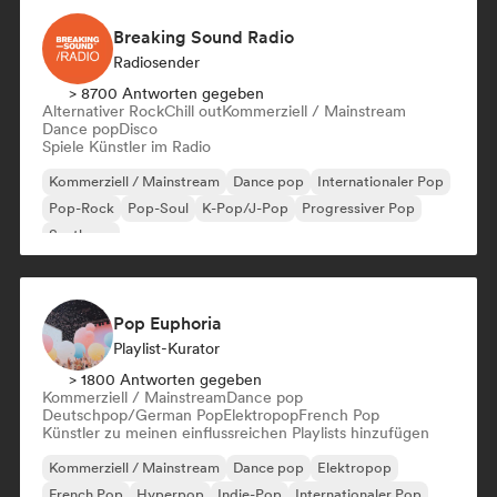
Breaking Sound Radio
Radiosender
> 8700 Antworten gegeben
Alternativer Rock
Chill out
Kommerziell / Mainstream
Dance pop
Disco
Spiele Künstler im Radio
Kommerziell / Mainstream
Dance pop
Internationaler Pop
Pop-Rock
Pop-Soul
K-Pop/J-Pop
Progressiver Pop
Synthpop
Pop Euphoria
Playlist-Kurator
> 1800 Antworten gegeben
Kommerziell / Mainstream
Dance pop
Deutschpop/German Pop
Elektropop
French Pop
Künstler zu meinen einflussreichen Playlists hinzufügen
Kommerziell / Mainstream
Dance pop
Elektropop
French Pop
Hyperpop
Indie-Pop
Internationaler Pop