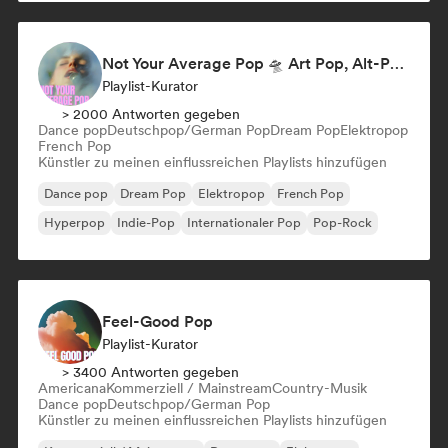
Not Your Average Pop 🛸 Art Pop, Alt-Pop & Indie Pop
Playlist-Kurator
> 2000 Antworten gegeben
Dance pop
Deutschpop/German Pop
Dream Pop
Elektropop
French Pop
Künstler zu meinen einflussreichen Playlists hinzufügen
Dance pop
Dream Pop
Elektropop
French Pop
Hyperpop
Indie-Pop
Internationaler Pop
Pop-Rock
Feel-Good Pop
Playlist-Kurator
> 3400 Antworten gegeben
Americana
Kommerziell / Mainstream
Country-Musik
Dance pop
Deutschpop/German Pop
Künstler zu meinen einflussreichen Playlists hinzufügen