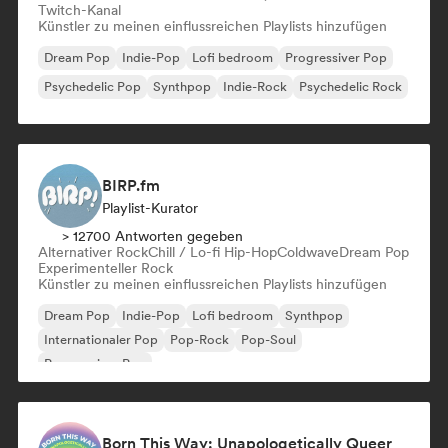
Twitch-Kanal
Künstler zu meinen einflussreichen Playlists hinzufügen
Dream Pop
Indie-Pop
Lofi bedroom
Progressiver Pop
Psychedelic Pop
Synthpop
Indie-Rock
Psychedelic Rock
BIRP.fm
Playlist-Kurator
> 12700 Antworten gegeben
Alternativer Rock
Chill / Lo-fi Hip-Hop
Coldwave
Dream Pop
Experimenteller Rock
Künstler zu meinen einflussreichen Playlists hinzufügen
Dream Pop
Indie-Pop
Lofi bedroom
Synthpop
Internationaler Pop
Pop-Rock
Pop-Soul
Progressiver Pop
Born This Way: Unapologetically Queer