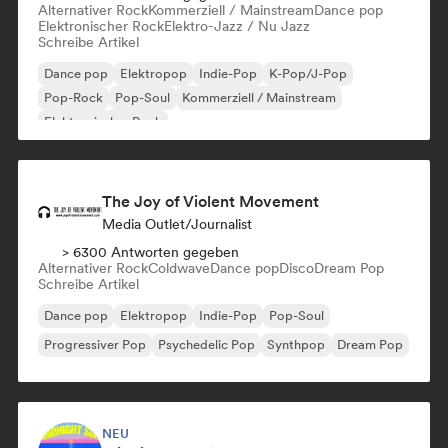
Alternativer Rock
Kommerziell / Mainstream
Dance pop
Elektronischer Rock
Elektro-Jazz / Nu Jazz
Schreibe Artikel
Dance pop
Elektropop
Indie-Pop
K-Pop/J-Pop
Pop-Rock
Pop-Soul
Kommerziell / Mainstream
Elektronischer Rock
The Joy of Violent Movement
Media Outlet/Journalist
> 6300 Antworten gegeben
Alternativer Rock
Coldwave
Dance pop
Disco
Dream Pop
Schreibe Artikel
Dance pop
Elektropop
Indie-Pop
Pop-Soul
Progressiver Pop
Psychedelic Pop
Synthpop
Dream Pop
NEU