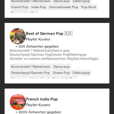
Kommerziell / Mainstream
Dance pop
Elektropop
French Pop
Indie-Pop
Internationaler Pop
Pop-Rock
Progressiver Pop
Best of German Pop 🇩🇪
Playlist-Kurator
> 200 Antworten gegeben
Kommerziell / Mainstream
Dance pop
Deutschpop/German Pop
Dream Pop
Elektropop
Künstler zu meinen einflussreichen Playlists hinzufügen
Kommerziell / Mainstream
Dance pop
Deutschpop/German Pop
Dream Pop
Elektropop
Hyperpop
Internationaler Pop
Latin Pop
French Indie Pop
Playlist-Kurator
> 3000 Antworten gegeben