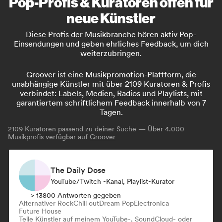
Pop-Profis & Kuratoren offen für
neue Künstler
Diese Profis der Musikbranche hören aktiv Pop-
Einsendungen und geben ehrliches Feedback, um dich
weiterzubringen.
Groover ist eine Musikpromotion-Plattform, die
unabhängige Künstler mit über 2109 Kuratoren & Profis
verbindet: Labels, Medien, Radios und Playlists, mit
garantiertem schriftlichem Feedback innerhalb von 7
Tagen.
2109
Kuratoren passend zu deiner Suche — Über 4.000
Musikprofis verfügbar auf
Groover
The Daily Dose
YouTube/Twitch -Kanal, Playlist-Kurator
> 13800 Antworten gegeben
Alternativer Rock
Chill out
Dream Pop
Electronica
Future House
Teile Künstler auf meinem YouTube-, SoundCloud- oder