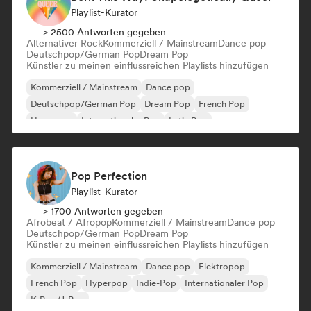
Playlist-Kurator
> 2500 Antworten gegeben
Alternativer Rock
Kommerziell / Mainstream
Dance pop
Deutschpop/German Pop
Dream Pop
Künstler zu meinen einflussreichen Playlists hinzufügen
Kommerziell / Mainstream
Dance pop
Deutschpop/German Pop
Dream Pop
French Pop
Hyperpop
Internationaler Pop
Latin Pop
Pop Perfection
Playlist-Kurator
> 1700 Antworten gegeben
Afrobeat / Afropop
Kommerziell / Mainstream
Dance pop
Deutschpop/German Pop
Dream Pop
Künstler zu meinen einflussreichen Playlists hinzufügen
Kommerziell / Mainstream
Dance pop
Elektropop
French Pop
Hyperpop
Indie-Pop
Internationaler Pop
K-Pop/J-Pop