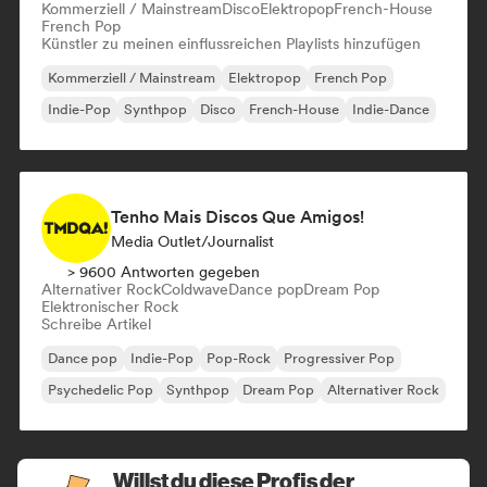
Kommerziell / Mainstream
Disco
Elektropop
French-House
French Pop
Künstler zu meinen einflussreichen Playlists hinzufügen
Kommerziell / Mainstream
Elektropop
French Pop
Indie-Pop
Synthpop
Disco
French-House
Indie-Dance
Tenho Mais Discos Que Amigos!
Media Outlet/Journalist
> 9600 Antworten gegeben
Alternativer Rock
Coldwave
Dance pop
Dream Pop
Elektronischer Rock
Schreibe Artikel
Dance pop
Indie-Pop
Pop-Rock
Progressiver Pop
Psychedelic Pop
Synthpop
Dream Pop
Alternativer Rock
Willst du diese Profis der