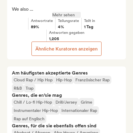
We also ...
Mehr sehen
Antwortrate
Teilungsrate
Teilt in
89%
4%
1 Tag
Antworten gegeben
1,205
Ähnliche Kuratoren anzeigen
Am häufigsten akzeptierte Genres
Cloud Rap / Hip Hop
Hip-Hop
Französischer Rap
R&B
Trap
Genres, die er/sie mag
Chill / Lo-fi Hip-Hop
Drill/Jersey
Grime
Instrumentaler Hip-Hop
Internationaler Rap
Rap auf Englisch
Genres, für die sie ebenfalls offen sind
Afrobeat / Afropop
Afro House / Amapiano