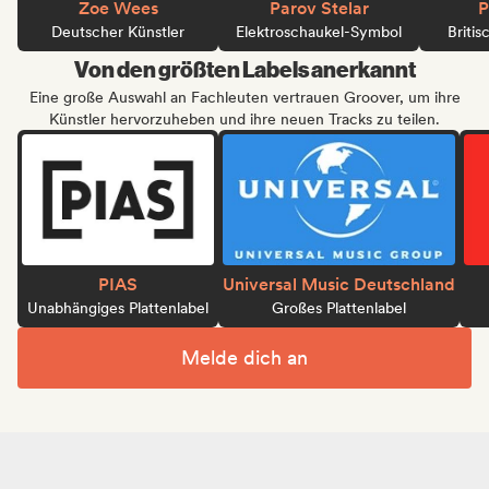
Zoe Wees
Parov Stelar
P
Deutscher Künstler
Elektroschaukel-Symbol
Britis
Von den größten Labels anerkannt
Eine große Auswahl an Fachleuten vertrauen Groover, um ihre
Künstler hervorzuheben und ihre neuen Tracks zu teilen.
PIAS
Universal Music Deutschland
Unabhängiges Plattenlabel
Großes Plattenlabel
Melde dich an