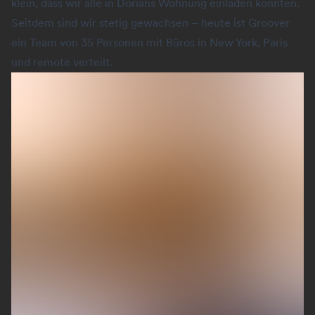
klein, dass wir alle in Dorians Wohnung einladen konnten.
Seitdem sind wir stetig gewachsen – heute ist Groover
ein Team von 35 Personen mit Büros in New York, Paris
und remote verteilt.