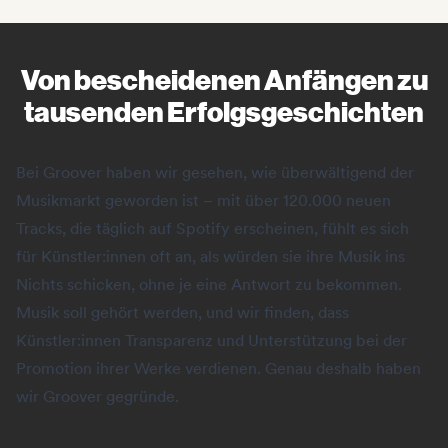
Von bescheidenen Anfängen zu
tausenden Erfolgsgeschichten
Bei Groover haben wir gesehen, wie überwältigend der
Musikmarkt geworden ist – mit über 120.000 neuen
Tracks, die täglich auf Spotify erscheinen, fühlt es sich
für Künstler:innen oft an, als würden sie ihre Musik ins
Nichts schicken, ohne je eine Antwort zu bekommen.
Musik soll gehört werden, und wir finden, dass
Künstler:innen Transparenz und Unterstützung bei der
Promotion ihrer Werke verdienen. Genau deshalb haben
wir Groover gegründe.