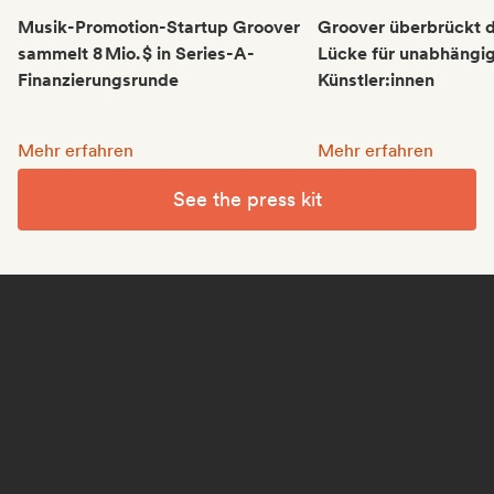
Musik-Promotion-Startup Groover
Groover überbrückt d
sammelt 8 Mio. $ in Series-A-
Lücke für unabhängi
Finanzierungsrunde
Künstler:innen
Musik-Promotion-Startup Groover sammelt 8 Mio. $ in Seri
Groover überbrückt d
Mehr erfahren
Mehr erfahren
See the press kit