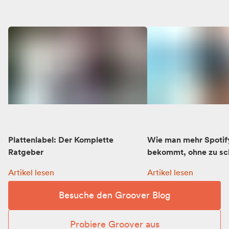
Plattenlabel: Der Komplette
Wie man mehr Spotif
Ratgeber
bekommt, ohne zu s
Plattenlabel: Der Komplette Ratgeber:
Wie man mehr Spotif
Artikel lesen
Artikel lesen
Besuche den Groover Blog
Probiere Groover aus