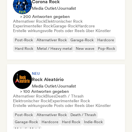
Corona Rock
Media Outlet/Journalist
> 200 Antworten gegeben
Alternativer Rock
Elektronischer Rock
Experimenteller Rock
Garage-Rock
Hardcore
Erstelle wirkungsvolle Posts oder Reels über Künstler
Post-Rock
Alternativer Rock
Garage-Rock
Hardcore
Hard Rock
Metal / Heavy metal
New wave
Pop-Rock
NEU
Rock Aleatório
Media Outlet/Journalist
> 100 Antworten gegeben
Alternativer Rock
Blues
Death / Thrash
Elektronischer Rock
Experimenteller Rock
Erstelle wirkungsvolle Posts oder Reels über Künstler
Post-Rock
Alternativer Rock
Death / Thrash
Garage-Rock
Hardcore
Hard Rock
Indie-Rock
Melodic Metal