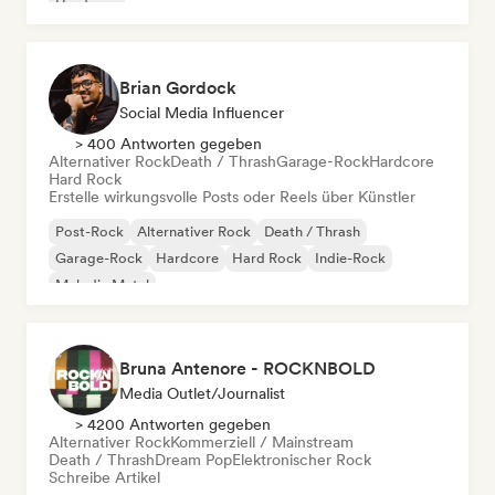
Hardcore
Brian Gordock
Social Media Influencer
> 400 Antworten gegeben
Alternativer Rock
Death / Thrash
Garage-Rock
Hardcore
Hard Rock
Erstelle wirkungsvolle Posts oder Reels über Künstler
Post-Rock
Alternativer Rock
Death / Thrash
Garage-Rock
Hardcore
Hard Rock
Indie-Rock
Melodic Metal
Bruna Antenore - ROCKNBOLD
Media Outlet/Journalist
> 4200 Antworten gegeben
Alternativer Rock
Kommerziell / Mainstream
Death / Thrash
Dream Pop
Elektronischer Rock
Schreibe Artikel