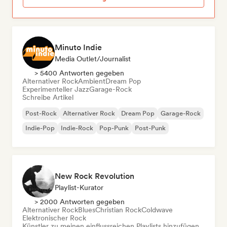
Minuto Indie
Media Outlet/Journalist
> 5400 Antworten gegeben
Alternativer Rock
Ambient
Dream Pop
Experimenteller Jazz
Garage-Rock
Schreibe Artikel
Post-Rock
Alternativer Rock
Dream Pop
Garage-Rock
Indie-Pop
Indie-Rock
Pop-Punk
Post-Punk
New Rock Revolution
Playlist-Kurator
> 2000 Antworten gegeben
Alternativer Rock
Blues
Christian Rock
Coldwave
Elektronischer Rock
Künstler zu meinen einflussreichen Playlists hinzufügen