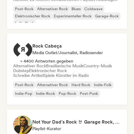
Post-Rock
Alternativer Rock
Blues
Coldwave
Elektronischer Rock
Experimenteller Rock
Garage-Rock
Indie-Rock
Rock Cabeça
Media Outlet/Journalist, Radiosender
> 4400 Antworten gegeben
Alternativer Rock
Brasilianische Musik
Country-Musik
Dubstep
Elektronischer Rock
Schreibe Artikel
Spiele Künstler im Radio
Post-Rock
Alternativer Rock
Hard Rock
Indie-Folk
Indie-Pop
Indie-Rock
Pop-Rock
Post-Punk
Not Your Dad’s Rock 🤘 Garage Rock, Alt-Rock & Indie Anthems
Playlist-Kurator