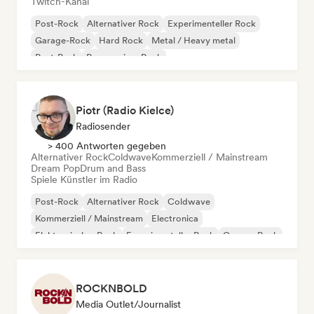
Twitch-Kanal
Post-Rock
Alternativer Rock
Experimenteller Rock
Garage-Rock
Hard Rock
Metal / Heavy metal
Post-Punk
Progressiver Rock
Piotr (Radio Kielce)
Radiosender
> 400 Antworten gegeben
Alternativer Rock
Coldwave
Kommerziell / Mainstream
Dream Pop
Drum and Bass
Spiele Künstler im Radio
Post-Rock
Alternativer Rock
Coldwave
Kommerziell / Mainstream
Electronica
Elektronischer Rock
Experimenteller Rock
Garage-Rock
ROCKNBOLD
Media Outlet/Journalist