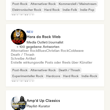
Post-Rock
Alternativer Rock
Kommerziell / Mainstream
Elektronischer Rock
Hard Rock
Indie-Folk
Indie-Pop
Melodic Metal
NEU
Hora do Rock Web
Media Outlet/Journalist
< 100 gegebene Antworten
Alternativer Rock
Blues
Christian Rock
Coldwave
Death / Thrash
Schreibe Artikel
Erstelle wirkungsvolle Posts oder Reels über Künstler
Post-Rock
Alternativer Rock
Death / Thrash
Experimenteller Rock
Hardcore
Hard Rock
Indie-Rock
Melodic Metal
Amp’d Up Classics
Playlist-Kurator