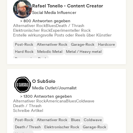
Rafael Tonello - Content Creator
Social Media Influencer
> 800 Antworten gegeben
Alternativer Rock
Blues
Death / Thrash
Elektronischer Rock
Experimenteller Rock
Erstelle wirkungsvolle Posts oder Reels über Künstler
Post-Rock
Alternativer Rock
Garage-Rock
Hardcore
Hard Rock
Melodic Metal
Metal / Heavy metal
Progressiver Rock
O SubSolo
Media Outlet/Journalist
> 1300 Antworten gegeben
Alternativer Rock
Americana
Blues
Coldwave
Death / Thrash
Schreibe Artikel
Post-Rock
Alternativer Rock
Blues
Coldwave
Death / Thrash
Elektronischer Rock
Garage-Rock