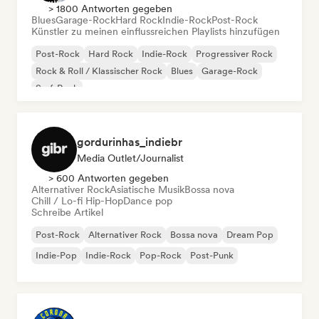
> 1800 Antworten gegeben
Blues
Garage-Rock
Hard Rock
Indie-Rock
Post-Rock
Künstler zu meinen einflussreichen Playlists hinzufügen
Post-Rock
Hard Rock
Indie-Rock
Progressiver Rock
Rock & Roll / Klassischer Rock
Blues
Garage-Rock
Surf-Rock
gordurinhas_indiebr
Media Outlet/Journalist
> 600 Antworten gegeben
Alternativer Rock
Asiatische Musik
Bossa nova
Chill / Lo-fi Hip-Hop
Dance pop
Schreibe Artikel
Post-Rock
Alternativer Rock
Bossa nova
Dream Pop
Indie-Pop
Indie-Rock
Pop-Rock
Post-Punk