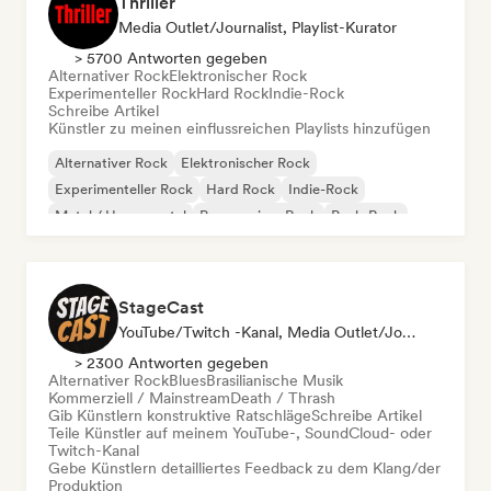
Thriller
Media Outlet/Journalist, Playlist-Kurator
> 5700 Antworten gegeben
Alternativer Rock
Elektronischer Rock
Experimenteller Rock
Hard Rock
Indie-Rock
Schreibe Artikel
Künstler zu meinen einflussreichen Playlists hinzufügen
Alternativer Rock
Elektronischer Rock
Experimenteller Rock
Hard Rock
Indie-Rock
Metal / Heavy metal
Progressiver Rock
Punk-Rock
StageCast
YouTube/Twitch -Kanal, Media Outlet/Journalist, Mentorin, Social Media Influencer, Sound Experte
> 2300 Antworten gegeben
Alternativer Rock
Blues
Brasilianische Musik
Kommerziell / Mainstream
Death / Thrash
Gib Künstlern konstruktive Ratschläge
Schreibe Artikel
Teile Künstler auf meinem YouTube-, SoundCloud- oder
Twitch-Kanal
Gebe Künstlern detailliertes Feedback zu dem Klang/der
Produktion