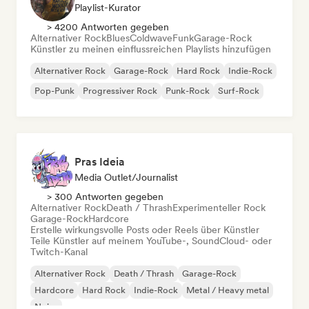
Playlist-Kurator
> 4200 Antworten gegeben
Alternativer Rock
Blues
Coldwave
Funk
Garage-Rock
Künstler zu meinen einflussreichen Playlists hinzufügen
Alternativer Rock
Garage-Rock
Hard Rock
Indie-Rock
Pop-Punk
Progressiver Rock
Punk-Rock
Surf-Rock
Pras Ideia
Media Outlet/Journalist
> 300 Antworten gegeben
Alternativer Rock
Death / Thrash
Experimenteller Rock
Garage-Rock
Hardcore
Erstelle wirkungsvolle Posts oder Reels über Künstler
Teile Künstler auf meinem YouTube-, SoundCloud- oder
Twitch-Kanal
Alternativer Rock
Death / Thrash
Garage-Rock
Hardcore
Hard Rock
Indie-Rock
Metal / Heavy metal
Noise