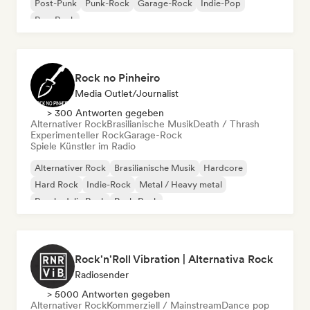
Post-Punk
Punk-Rock
Garage-Rock
Indie-Pop
Pop-Rock
Rock no Pinheiro
Media Outlet/Journalist
> 300 Antworten gegeben
Alternativer Rock
Brasilianische Musik
Death / Thrash
Experimenteller Rock
Garage-Rock
Spiele Künstler im Radio
Alternativer Rock
Brasilianische Musik
Hardcore
Hard Rock
Indie-Rock
Metal / Heavy metal
Psychedelic Rock
Punk-Rock
Rock'n'Roll Vibration | Alternativa Rock
Radiosender
> 5000 Antworten gegeben
Alternativer Rock
Kommerziell / Mainstream
Dance pop