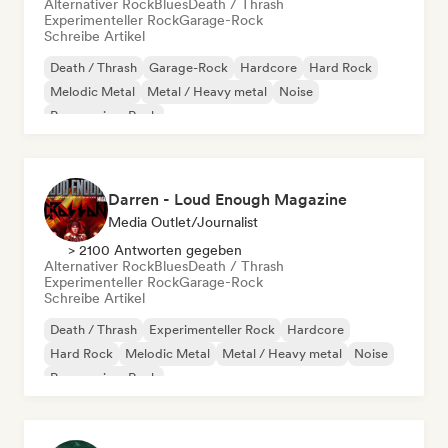
Alternativer Rock
Blues
Death / Thrash
Experimenteller Rock
Garage-Rock
Schreibe Artikel
Death / Thrash
Garage-Rock
Hardcore
Hard Rock
Melodic Metal
Metal / Heavy metal
Noise
Progressiver Rock
Darren - Loud Enough Magazine
Media Outlet/Journalist
> 2100 Antworten gegeben
Alternativer Rock
Blues
Death / Thrash
Experimenteller Rock
Garage-Rock
Schreibe Artikel
Death / Thrash
Experimenteller Rock
Hardcore
Hard Rock
Melodic Metal
Metal / Heavy metal
Noise
Progressiver Rock