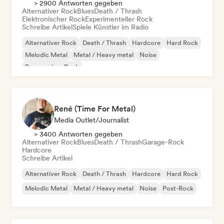
> 2900 Antworten gegeben
Alternativer Rock
Blues
Death / Thrash
Elektronischer Rock
Experimenteller Rock
Schreibe Artikel
Spiele Künstler im Radio
Alternativer Rock
Death / Thrash
Hardcore
Hard Rock
Melodic Metal
Metal / Heavy metal
Noise
Progressiver Rock
René (Time For Metal)
Media Outlet/Journalist
> 3400 Antworten gegeben
Alternativer Rock
Blues
Death / Thrash
Garage-Rock
Hardcore
Schreibe Artikel
Alternativer Rock
Death / Thrash
Hardcore
Hard Rock
Melodic Metal
Metal / Heavy metal
Noise
Post-Rock