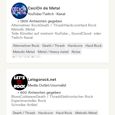
CeciOn de Metal
YouTube/Twitch -Kanal
> 1300 Antworten gegeben
Alternativer Rock
Death / Thrash
Hardcore
Hard Rock
Melodic Metal
Teile Künstler auf meinem YouTube-, SoundCloud- oder
Twitch-Kanal
Alternativer Rock
Death / Thrash
Hardcore
Hard Rock
Melodic Metal
Metal / Heavy metal
Noise
Psychedelic Rock
Letsgorock.net
Media Outlet/Journalist
> 600 Antworten gegeben
Blues
Coldwave
Death / Thrash
Elektronischer Rock
Experimenteller Rock
Schreibe Artikel
Death / Thrash
Hardcore
Hard Rock
Melodic Metal