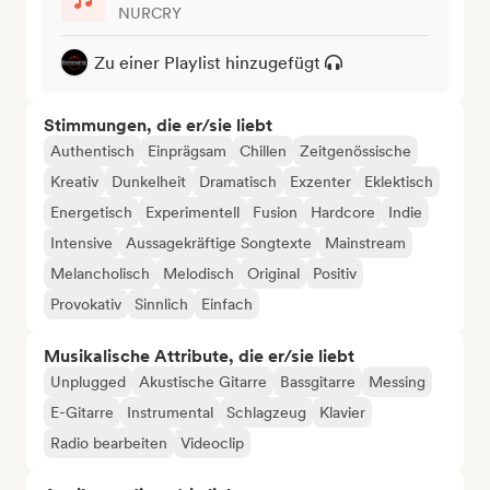
NURCRY
Zu einer Playlist hinzugefügt
Stimmungen, die er/sie liebt
Authentisch
Einprägsam
Chillen
Zeitgenössische
Kreativ
Dunkelheit
Dramatisch
Exzenter
Eklektisch
Energetisch
Experimentell
Fusion
Hardcore
Indie
Intensive
Aussagekräftige Songtexte
Mainstream
Melancholisch
Melodisch
Original
Positiv
Provokativ
Sinnlich
Einfach
Musikalische Attribute, die er/sie liebt
Unplugged
Akustische Gitarre
Bassgitarre
Messing
E-Gitarre
Instrumental
Schlagzeug
Klavier
Radio bearbeiten
Videoclip