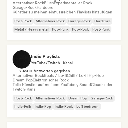
Alternativer Rock
Blues
Experimenteller Rock
Garage-Rock
Hardcore
Künstler zu meinen einflussreichen Playlists hinzufügen
Post-Rock
Alternativer Rock
Garage-Rock
Hardcore
Metal / Heavy metal
Pop-Punk
Pop-Rock
Post-Punk
Indie Playlists
YouTube/Twitch -Kanal
> 4500 Antworten gegeben
Alternativer Rock
Beats / Lo-fi
Chill / Lo-fi Hip-Hop
Dream Pop
Elektronischer Rock
Teile Künstler auf meinem YouTube-, SoundCloud- oder
Twitch-Kanal
Post-Rock
Alternativer Rock
Dream Pop
Garage-Rock
Indie-Folk
Indie-Pop
Indie-Rock
Lofi bedroom