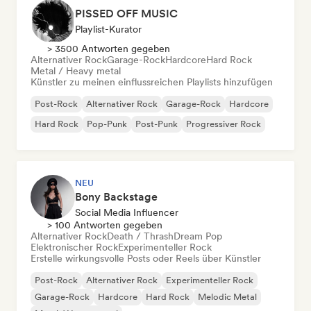
PISSED OFF MUSIC
Playlist-Kurator
> 3500 Antworten gegeben
Alternativer Rock
Garage-Rock
Hardcore
Hard Rock
Metal / Heavy metal
Künstler zu meinen einflussreichen Playlists hinzufügen
Post-Rock
Alternativer Rock
Garage-Rock
Hardcore
Hard Rock
Pop-Punk
Post-Punk
Progressiver Rock
NEU
Bony Backstage
Social Media Influencer
> 100 Antworten gegeben
Alternativer Rock
Death / Thrash
Dream Pop
Elektronischer Rock
Experimenteller Rock
Erstelle wirkungsvolle Posts oder Reels über Künstler
Post-Rock
Alternativer Rock
Experimenteller Rock
Garage-Rock
Hardcore
Hard Rock
Melodic Metal