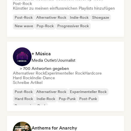
Post-Rock
Künstler zu meinen einflussreichen Playlists hinzufügen
Post-Rock
Alternativer Rock
Indie-Rock
Shoegaze
New wave
Pop-Rock
Progressiver Rock
+ Música
Media Outlet/Journalist
> 700 Antworten gegeben
Alternativer Rock
Experimenteller Rock
Hardcore
Hard Rock
Indie-Dance
Schreibe Artikel
Post-Rock
Alternativer Rock
Experimenteller Rock
Hard Rock
Indie-Rock
Pop-Punk
Post-Punk
Progressiver Rock
Anthems for Anarchy