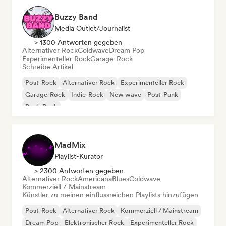
Buzzy Band
Media Outlet/Journalist
> 1300 Antworten gegeben
Alternativer Rock
Coldwave
Dream Pop
Experimenteller Rock
Garage-Rock
Schreibe Artikel
Post-Rock
Alternativer Rock
Experimenteller Rock
Garage-Rock
Indie-Rock
New wave
Post-Punk
Punk-Rock
MadMix
Playlist-Kurator
> 2300 Antworten gegeben
Alternativer Rock
Americana
Blues
Coldwave
Kommerziell / Mainstream
Künstler zu meinen einflussreichen Playlists hinzufügen
Post-Rock
Alternativer Rock
Kommerziell / Mainstream
Dream Pop
Elektronischer Rock
Experimenteller Rock