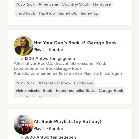
Post-Rock
Americana
Country-Musik
Hardcore
Hard Rock
Hip-Hop
Indie-Folk
Indie-Pop
Not Your Dad’s Rock 🤘 Garage Rock, Alt-Rock & Indie Anthems
Playlist-Kurator
> 1200 Antworten gegeben
Alternativer Rock
Coldwave
Elektronischer Rock
Experimenteller Rock
Garage-Rock
Künstler zu meinen einflussreichen Playlists hinzufügen
Post-Rock
Alternativer Rock
Coldwave
Elektronischer Rock
Experimenteller Rock
Garage-Rock
Indie-Rock
New wave
Alt Rock Playlists (by Saticöy)
Playlist-Kurator
> 3600 Antworten gegeben