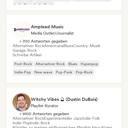
Indie-Pop
Indie-Rock
Amplead Music
Media Outlet/Journalist
> 700 Antworten gegeben
Alternativer Rock
Americana
Blues
Country-Musik
Garage-Rock
Schreibe Artikel
Post-Rock
Alternativer Rock
Blues
Hyperpop
Indie-Pop
New wave
Pop-Punk
Pop-Rock
Witchy Vibes 🔮 (Dustin DuBois)
Playlist-Kurator
> 4100 Antworten gegeben
Alternativer Rock
Experimenteller Jazz
Indie-Folk
Indie-Pop
Indie-Rock
Künstler zu meinen einflussreichen Playlists hinzufügen