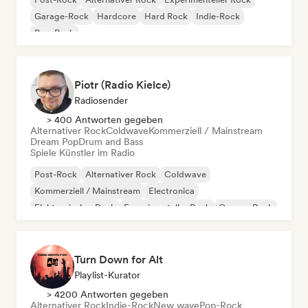
Garage-Rock
Hardcore
Hard Rock
Indie-Rock
Pop-Punk
Piotr (Radio Kielce)
Radiosender
> 400 Antworten gegeben
Alternativer Rock
Coldwave
Kommerziell / Mainstream
Dream Pop
Drum and Bass
Spiele Künstler im Radio
Post-Rock
Alternativer Rock
Coldwave
Kommerziell / Mainstream
Electronica
Elektronischer Rock
Experimenteller Rock
Garage-Rock
Turn Down for Alt
Playlist-Kurator
> 4200 Antworten gegeben
Alternativer Rock
Indie-Rock
New wave
Pop-Rock