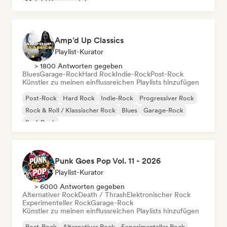
Metal / Heavy metal
Amp’d Up Classics
Playlist-Kurator
> 1800 Antworten gegeben
Blues
Garage-Rock
Hard Rock
Indie-Rock
Post-Rock
Künstler zu meinen einflussreichen Playlists hinzufügen
Post-Rock
Hard Rock
Indie-Rock
Progressiver Rock
Rock & Roll / Klassischer Rock
Blues
Garage-Rock
Surf-Rock
Punk Goes Pop Vol. 11 - 2026
Playlist-Kurator
> 6000 Antworten gegeben
Alternativer Rock
Death / Thrash
Elektronischer Rock
Experimenteller Rock
Garage-Rock
Künstler zu meinen einflussreichen Playlists hinzufügen
Post-Rock
Alternativer Rock
Experimenteller Rock