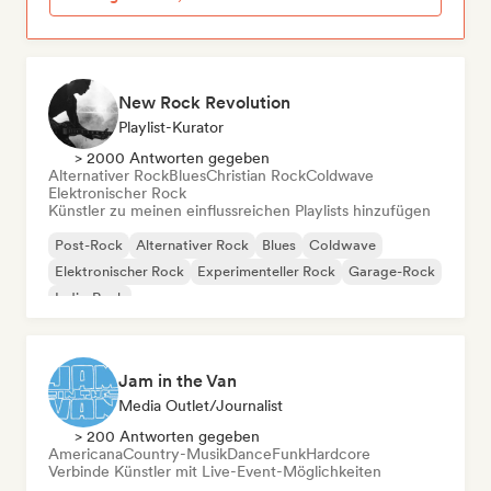
New Rock Revolution
Playlist-Kurator
> 2000 Antworten gegeben
Alternativer Rock
Blues
Christian Rock
Coldwave
Elektronischer Rock
Künstler zu meinen einflussreichen Playlists hinzufügen
Post-Rock
Alternativer Rock
Blues
Coldwave
Elektronischer Rock
Experimenteller Rock
Garage-Rock
Indie-Rock
Jam in the Van
Media Outlet/Journalist
> 200 Antworten gegeben
Americana
Country-Musik
Dance
Funk
Hardcore
Verbinde Künstler mit Live-Event-Möglichkeiten