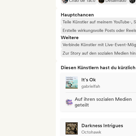
Chão de Taco
Desalmado
Hauptchancen
Teile Künstler auf meinem YouTube-,
Erstelle wirkungsvolle Posts oder Reel
Weitere
Verbinde Künstler mit Live-Event-Mög
Zur Story auf den sozialen Medien hi
Diesen Künstlern hast du kürzlic
It's Ok
gabrielfah
Auf ihren sozialen Medien
geteilt
Darkness Intrigues
Octohawk