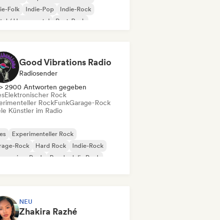
ie-Folk
Indie-Pop
Indie-Rock
al / Heavy metal
Post-Punk
k & Roll / Klassischer Rock
Good Vibrations Radio
Radiosender
> 2900 Antworten gegeben
es
Elektronischer Rock
erimenteller Rock
Funk
Garage-Rock
le Künstler im Radio
es
Experimenteller Rock
rage-Rock
Hard Rock
Indie-Rock
gressiver Rock
Psychedelic Rock
k & Roll / Klassischer Rock
NEU
Zhakira Razhé