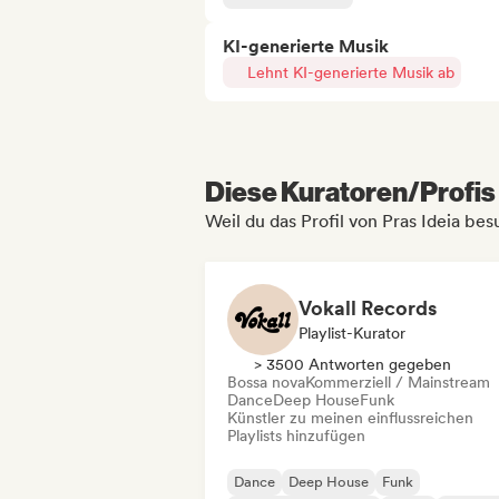
KI-generierte Musik
Lehnt KI-generierte Musik ab
Diese Kuratoren/Profis 
Weil du das Profil von Pras Ideia bes
Vokall Records
Playlist-Kurator
> 3500 Antworten gegeben
Bossa nova
Kommerziell / Mainstream
Dance
Deep House
Funk
Künstler zu meinen einflussreichen
Playlists hinzufügen
Dance
Deep House
Funk