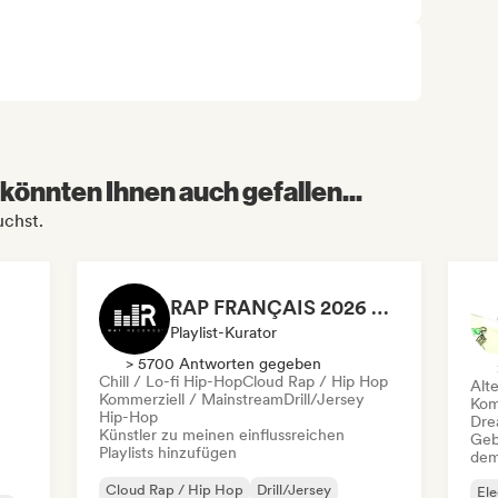
könnten Ihnen auch gefallen...
uchst.
RAP FRANÇAIS 2026 🔥🇫🇷 (Way Records)
Playlist-Kurator
> 5700 Antworten gegeben
Chill / Lo-fi Hip-Hop
Cloud Rap / Hip Hop
Alt
Kommerziell / Mainstream
Drill/Jersey
Kom
Hip-Hop
Dre
Künstler zu meinen einflussreichen
Geb
Playlists hinzufügen
dem
Cloud Rap / Hip Hop
Drill/Jersey
Ele