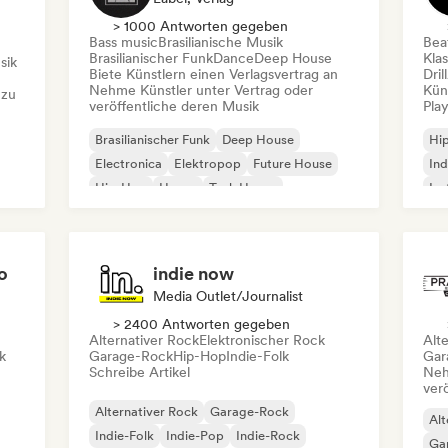
> 1000 Antworten gegeben
Bass music
Brasilianische Musik
Beat
Brasilianischer Funk
Dance
Deep House
Kla
sik
Biete Künstlern einen Verlagsvertrag an
Dril
Nehme Künstler unter Vertrag oder
Kün
 zu
veröffentliche deren Musik
Play
Brasilianischer Funk
Deep House
Hi
Electronica
Elektropop
Future House
Ind
Hip-Hop
House
Tech House
Ins
Int
o
indie now
Media Outlet/Journalist
> 2400 Antworten gegeben
Alternativer Rock
Elektronischer Rock
Alt
k
Garage-Rock
Hip-Hop
Indie-Folk
Gar
Schreibe Artikel
Neh
ver
Alternativer Rock
Garage-Rock
Alt
Indie-Folk
Indie-Pop
Indie-Rock
Ga