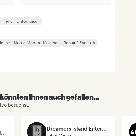
Indie
Unterirdisch
House
Neo / Modern Klassisch
Rap auf Englisch
könnten Ihnen auch gefallen...
alco besuchst.
Dreamers Island Entertainment
Rob Tavaglione/Catalyst Recording
Label, Verlag