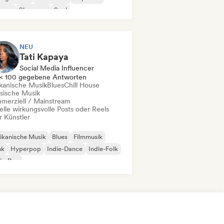
ggae
Shoegaze
Soul
NEU
Tati Kapaya
Social Media Influencer
< 100 gegebene Antworten
ikanische Musik
Blues
Chill House
ssische Musik
merziell / Mainstream
elle wirkungsvolle Posts oder Reels
r Künstler
ikanische Musik
Blues
Filmmusik
nk
Hyperpop
Indie-Dance
Indie-Folk
ie-Pop