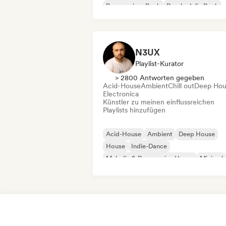
Progressiver Rock
Psychedelic Rock
Rock & Roll / Klassischer Rock
N3UX
Playlist-Kurator
> 2800 Antworten gegeben
Acid-House
Ambient
Chill out
Deep Hou
Electronica
Künstler zu meinen einflussreichen
Playlists hinzufügen
Acid-House
Ambient
Deep House
House
Indie-Dance
Melodic & Progressive House
Minimal
Organischer House / Downtempo