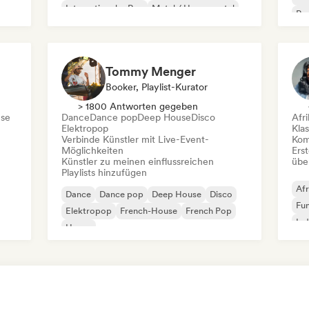
Internationaler Rap
Metal / Heavy metal
Re
Pop-Rock
Tommy Menger
Booker, Playlist-Kurator
> 1800 Antworten gegeben
se
Dance
Dance pop
Deep House
Disco
Afr
Elektropop
Kla
Verbinde Künstler mit Live-Event-
Kom
Möglichkeiten
Erst
Künstler zu meinen einflussreichen
übe
Playlists hinzufügen
Afr
Dance
Dance pop
Deep House
Disco
Fu
Elektropop
French-House
French Pop
Ind
House