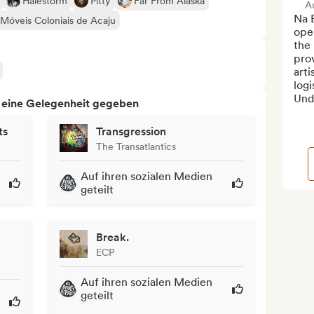
Halestorm
Pitty
Far From Alaska
A
Na B
Móveis Coloniais de Acaju
oper
the
prov
arti
logi
Unde
h eine Gelegenheit gegeben
ts
Transgression
The Transatlantics
Auf ihren sozialen Medien
geteilt
Break.
ECP
Auf ihren sozialen Medien
geteilt