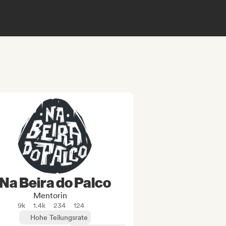
Na Beira do Palco
Mentorin
9k
1.4k
234
124
Hohe Teilungsrate