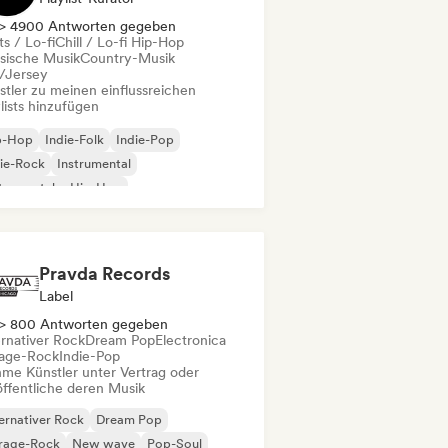
> 4900 Antworten gegeben
s / Lo-fi
Chill / Lo-fi Hip-Hop
ssische Musik
Country-Musik
l/Jersey
stler zu meinen einflussreichen
lists hinzufügen
p-Hop
Indie-Folk
Indie-Pop
ie-Rock
Instrumental
trumentaler Hip-Hop
ernationaler Rap
Rap auf Englisch
Pravda Records
Label
> 800 Antworten gegeben
ernativer Rock
Dream Pop
Electronica
age-Rock
Indie-Pop
me Künstler unter Vertrag oder
öffentliche deren Musik
ernativer Rock
Dream Pop
rage-Rock
New wave
Pop-Soul