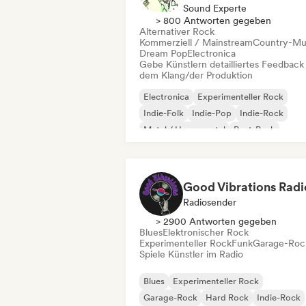
Sound Experte
> 800 Antworten gegeben
Alternativer Rock
Kommerziell / Mainstream
Country-Mu
Dream Pop
Electronica
Gebe Künstlern detailliertes Feedback
dem Klang/der Produktion
Electronica
Experimenteller Rock
Indie-Folk
Indie-Pop
Indie-Rock
Metal / Heavy metal
Post-Punk
Rock & Roll / Klassischer Rock
Good Vibrations Radi
Radiosender
> 2900 Antworten gegeben
Blues
Elektronischer Rock
Experimenteller Rock
Funk
Garage-Roc
Spiele Künstler im Radio
Blues
Experimenteller Rock
Garage-Rock
Hard Rock
Indie-Rock