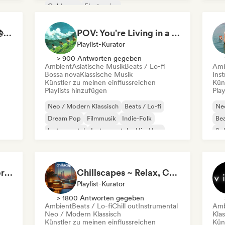
Coldwave
Electronica
Experimenteller Jazz
Indie-Folk
Instrumental
Study Jam Sessions 📚 Indie Folk, Dream Pop & Singer-Songwriter
POV: You're Living in a Studio Ghibli Movie 🌱 Neo-Classical Piano & Dream Pop
Playlist-Kurator
> 900 Antworten gegeben
Ambient
Asiatische Musik
Beats / Lo-fi
Amb
Bossa nova
Klassische Musik
Ins
Künstler zu meinen einflussreichen
Kün
Playlists hinzufügen
Play
Neo / Modern Klassisch
Beats / Lo-fi
Neo
Dream Pop
Filmmusik
Indie-Folk
Bea
Instrumental
Instrumentaler Hip-Hop
Sol
Lofi bedroom
Music to Conquer Worlds To ⚔️ Epic Orchestral, Cinematic & Trailer Music
Chillscapes ~ Relax, Concentrate, Meditate, Sleep, Dream
Playlist-Kurator
> 1800 Antworten gegeben
Ambient
Beats / Lo-fi
Chill out
Instrumental
Amb
Neo / Modern Klassisch
Kla
Künstler zu meinen einflussreichen
Kün