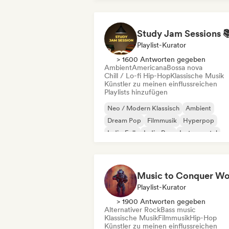
Playlist-Kurator
> 1600 Antworten gegeben
Ambient
Americana
Bossa nova
Chill / Lo-fi Hip-Hop
Klassische Musik
Künstler zu meinen einflussreichen
Playlists hinzufügen
Neo / Modern Klassisch
Ambient
Dream Pop
Filmmusik
Hyperpop
Indie-Folk
Indie-Pop
Instrumental
Playlist-Kurator
> 1900 Antworten gegeben
Alternativer Rock
Bass music
Klassische Musik
Filmmusik
Hip-Hop
Künstler zu meinen einflussreichen