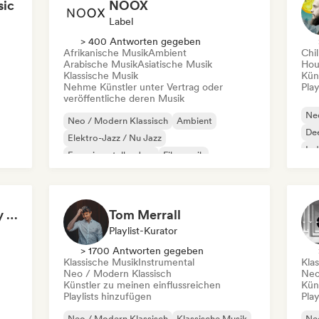
sic
NOOX
Label
> 400 Antworten gegeben
Afrikanische Musik
Ambient
Chil
Arabische Musik
Asiatische Musik
Hou
Klassische Musik
Kün
Nehme Künstler unter Vertrag oder
Play
veröffentliche deren Musik
Neo
Neo / Modern Klassisch
Ambient
De
Elektro-Jazz / Nu Jazz
In
Experimenteller Jazz
Filmmusik
Jazz-Fusion
Indie-Folk
Instrumental
Background Music (by Pianoman)
Tom Merrall
Playlist-Kurator
> 1700 Antworten gegeben
Klassische Musik
Instrumental
Kla
Neo / Modern Klassisch
Neo
Künstler zu meinen einflussreichen
Kün
Playlists hinzufügen
Play
Neo / Modern Klassisch
Klassische Musik
Neo