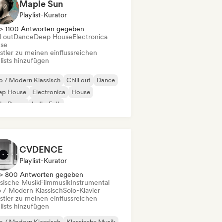
Maple Sun
Playlist-Kurator
> 1100 Antworten gegeben
l out
Dance
Deep House
Electronica
se
stler zu meinen einflussreichen
lists hinzufügen
 / Modern Klassisch
Chill out
Dance
ep House
Electronica
House
die-Dance
Indie-Folk
CVDENCE
Playlist-Kurator
> 800 Antworten gegeben
ssische Musik
Filmmusik
Instrumental
 / Modern Klassisch
Solo-Klavier
stler zu meinen einflussreichen
lists hinzufügen
 / Modern Klassisch
Klassische Musik