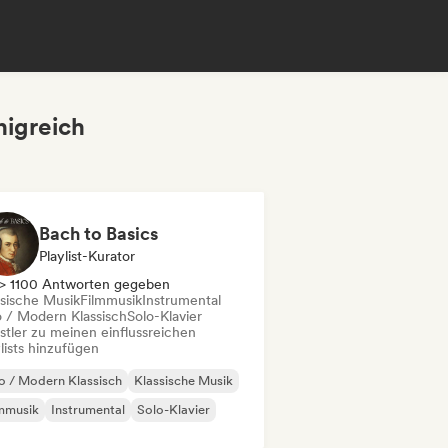
nigreich
Bach to Basics
Playlist-Kurator
> 1100 Antworten gegeben
ssische Musik
Filmmusik
Instrumental
 / Modern Klassisch
Solo-Klavier
stler zu meinen einflussreichen
lists hinzufügen
 / Modern Klassisch
Klassische Musik
mmusik
Instrumental
Solo-Klavier