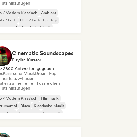
lists hinzufügen
 / Modern Klassisch
Ambient
ts / Lo-fi
Chill / Lo-fi Hip-Hop
trumental
Klassische Musik
o-Klavier
Synthwave
Cinematic Soundscapes
Playlist-Kurator
> 2800 Antworten gegeben
es
Klassische Musik
Dream Pop
mmusik
Jazz-Fusion
stler zu meinen einflussreichen
lists hinzufügen
 / Modern Klassisch
Filmmusik
trumental
Blues
Klassische Musik
eam Pop
Jazz-Fusion
Indie-Folk