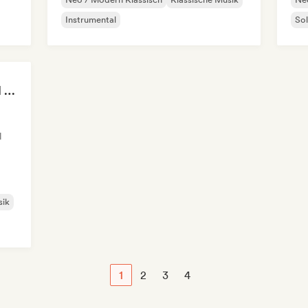
Instrumental
Sol
Relaxing Instrumental (MDJ Matthias De Jaeger)
l
sik
1
2
3
4