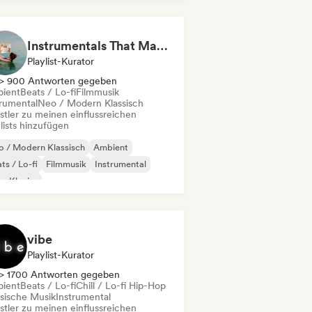
Instrumentals That Make You Feel Like Floating
Playlist-Kurator
> 900 Antworten gegeben
ient
Beats / Lo-fi
Filmmusik
trumental
Neo / Modern Klassisch
stler zu meinen einflussreichen
lists hinzufügen
 / Modern Klassisch
Ambient
ts / Lo-fi
Filmmusik
Instrumental
o-Klavier
vibe
Playlist-Kurator
> 1700 Antworten gegeben
ient
Beats / Lo-fi
Chill / Lo-fi Hip-Hop
ssische Musik
Instrumental
stler zu meinen einflussreichen