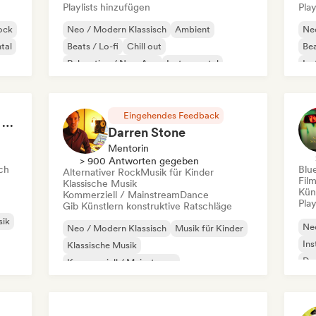
Playlists hinzufügen
Play
ock
Neo / Modern Klassisch
Ambient
Neo
tal
Beats / Lo-fi
Chill out
Bea
Relaxation / New Age
Instrumental
Ins
Solo-Klavier
Sol
Eingehendes Feedback
Classical, but Make It Epic
Darren Stone
Mentorin
> 900 Antworten gegeben
ch
Blu
Alternativer Rock
Musik für Kinder
Fil
Klassische Musik
Kün
Kommerziell / Mainstream
Dance
Play
Gib Künstlern konstruktive Ratschläge
sik
Neo
Neo / Modern Klassisch
Musik für Kinder
Ins
Klassische Musik
Dr
Kommerziell / Mainstream
Elektronischer Rock
Elektropop
Filmmusik
Garage-Rock