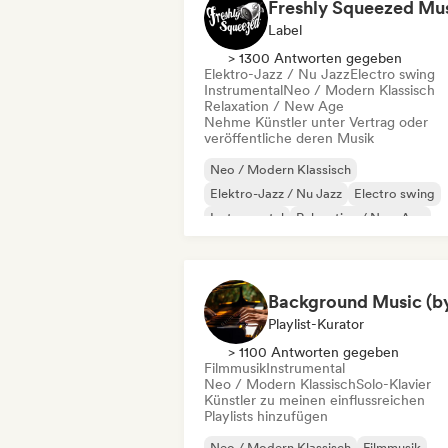
Freshly Squeezed Mu
Label
> 1300 Antworten gegeben
Elektro-Jazz / Nu Jazz
Electro swing
Instrumental
Neo / Modern Klassisch
Relaxation / New Age
Nehme Künstler unter Vertrag oder
veröffentliche deren Musik
Neo / Modern Klassisch
Elektro-Jazz / Nu Jazz
Electro swing
Instrumental
Relaxation / New Age
Solo-Klavier
Playlist-Kurator
> 1100 Antworten gegeben
Filmmusik
Instrumental
Neo / Modern Klassisch
Solo-Klavier
Künstler zu meinen einflussreichen
Playlists hinzufügen
Neo / Modern Klassisch
Filmmusik