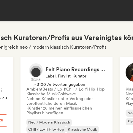
sch Kuratoren/Profis aus Vereinigtes kö
nigreich neo / modern klassisch Kuratoren/Profis
Felt Piano Recordings (label, playlists)
Label, Playlist-Kurator
> 3100 Antworten gegeben
Ambient
Beats / Lo-fi
Chill / Lo-fi Hip-Hop
Kla
i
Klassische Musik
Coldwave
Neo
k zu
Nehme Künstler unter Vertrag oder
Kün
veröffentliche deren Musik
Play
Künstler zu meinen einflussreichen
Playlists hinzufügen
Neo
zu
Fil
Neo / Modern Klassisch
Chill / Lo-fi Hip-Hop
Klassische Musik