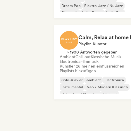
Dream Pop
Elektro-Jazz / Nu Jazz
Filmmusik
Indie-Dance
Indie-Pop
Moderner Jazz
Playlist-Kurator
> 1900 Antworten gegeben
Ambient
Chill out
Klassische Musik
Electronica
Filmmusik
Künstler zu meinen einflussreichen
Playlists hinzufügen
Solo-Klavier
Ambient
Electronica
Instrumental
Neo / Modern Klassisch
Relaxation / New Age
Chill out
Klassische Musik