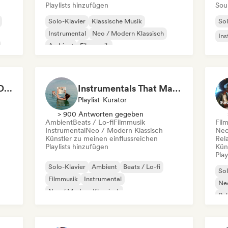
Playlists hinzufügen
Sou
Solo-Klavier
Klassische Musik
Sol
Instrumental
Neo / Modern Klassisch
Ins
Ambient
Filmmusik
Relaxation / New Age
The Ultimate Do Not Disturb Playlist 🔕 Neo-Classical & Ambient Piano
Instrumentals That Make You Feel Like Floating
Playlist-Kurator
> 900 Antworten gegeben
Ambient
Beats / Lo-fi
Filmmusik
Fil
Instrumental
Neo / Modern Klassisch
Neo
Künstler zu meinen einflussreichen
Rel
Playlists hinzufügen
Kün
Play
Solo-Klavier
Ambient
Beats / Lo-fi
Sol
Filmmusik
Instrumental
Neo
Neo / Modern Klassisch
Re