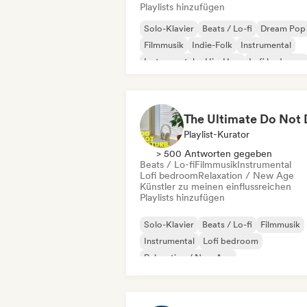
Playlists hinzufügen
Solo-Klavier
Beats / Lo-fi
Dream Pop
Filmmusik
Indie-Folk
Instrumental
Instrumentaler Hip-Hop
Lofi bedroom
Playlist-Kurator
> 500 Antworten gegeben
Beats / Lo-fi
Filmmusik
Instrumental
Lofi bedroom
Relaxation / New Age
Künstler zu meinen einflussreichen
Playlists hinzufügen
Solo-Klavier
Beats / Lo-fi
Filmmusik
Instrumental
Lofi bedroom
Relaxation / New Age