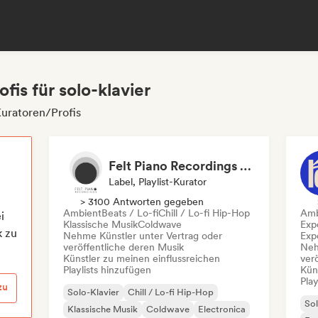
is für solo-klavier
Kuratoren/Profis
Felt Piano Recordings (label, playlists)
Label, Playlist-Kurator
> 3100 Antworten gegeben
Ambient
Beats / Lo-fi
Chill / Lo-fi Hip-Hop
Amb
i
Klassische Musik
Coldwave
Exp
k zu
Nehme Künstler unter Vertrag oder
Exp
veröffentliche deren Musik
Neh
Künstler zu meinen einflussreichen
ver
Playlists hinzufügen
Kün
Play
zu
Solo-Klavier
Chill / Lo-fi Hip-Hop
Sol
Klassische Musik
Coldwave
Electronica