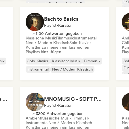
Exp
Experimenteller Jazz
Indie-Folk
Exp
Instrumental
Ind
Bach to Basics
Playlist-Kurator
> 1100 Antworten gegeben
Klassische Musik
Filmmusik
Instrumental
Amb
Neo / Modern Klassisch
Solo-Klavier
Chil
Künstler zu meinen einflussreichen
Kün
Playlists hinzufügen
Play
sik
Solo-Klavier
Klassische Musik
Filmmusik
Sol
Fil
Instrumental
Neo / Modern Klassisch
Ind
POV: You're Living in a Studio Ghibli Movie 🌱 Neo-Classical Piano & Dream Pop
MNOMUSIC - SOFT PIANO and NEO-CLASSICAL
Playlist-Kurator
> 3200 Antworten gegeben
Ambient
Klassische Musik
Filmmusik
Kla
Instrumental
Neo / Modern Klassisch
Neo
Künstler zu meinen einflussreichen
Tei