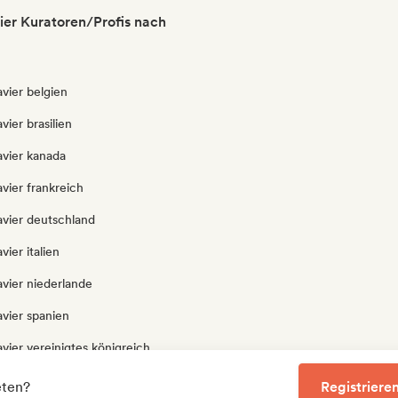
ier Kuratoren/Profis nach
avier belgien
vier brasilien
avier kanada
avier frankreich
avier deutschland
vier italien
avier niederlande
avier spanien
avier vereinigtes königreich
avier vereinigte staaten
eten?
Registrieren