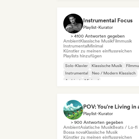
Instrumental Focus
Playlist-Kurator
> 4100 Antworten gegeben
Ambient
Klassische Musik
Filmmusik
Instrumental
Minimal
Künstler zu meinen einflussreichen
Playlists hinzufügen
Solo-Klavier
Klassische Musik
Filmmu
Instrumental
Neo / Modern Klassisch
Ambient
Minimal
Playlist-Kurator
> 900 Antworten gegeben
Ambient
Asiatische Musik
Beats / Lo-fi
Bossa nova
Klassische Musik
Künstler zu meinen einflussreichen