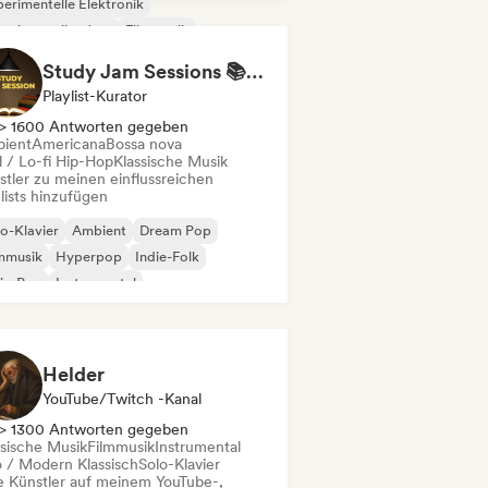
erimentelle Elektronik
erimenteller Jazz
Filmmusik
ie-Folk
Neo / Modern Klassisch
Study Jam Sessions 📚 Indie Folk, Dream Pop & Singer-Songwriter
Playlist-Kurator
> 1600 Antworten gegeben
ient
Americana
Bossa nova
l / Lo-fi Hip-Hop
Klassische Musik
stler zu meinen einflussreichen
lists hinzufügen
o-Klavier
Ambient
Dream Pop
mmusik
Hyperpop
Indie-Folk
ie-Pop
Instrumental
Helder
YouTube/Twitch -Kanal
> 1300 Antworten gegeben
ssische Musik
Filmmusik
Instrumental
 / Modern Klassisch
Solo-Klavier
le Künstler auf meinem YouTube-,