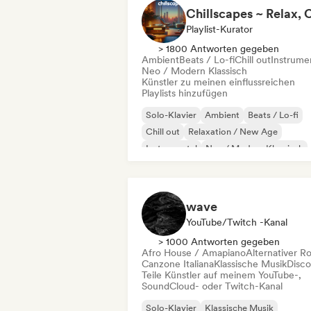
Playlist-Kurator
> 1800 Antworten gegeben
Ambient
Beats / Lo-fi
Chill out
Instrume
Neo / Modern Klassisch
Künstler zu meinen einflussreichen
Playlists hinzufügen
Solo-Klavier
Ambient
Beats / Lo-fi
Chill out
Relaxation / New Age
Instrumental
Neo / Modern Klassisch
wave
YouTube/Twitch -Kanal
> 1000 Antworten gegeben
Afro House / Amapiano
Alternativer R
Canzone Italiana
Klassische Musik
Disco
Teile Künstler auf meinem YouTube-,
SoundCloud- oder Twitch-Kanal
Solo-Klavier
Klassische Musik