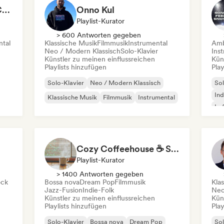
Chillscapes ~ Relax, Concentrate, Meditate, Sleep, Dream
Onno Kul
Playlist-Kurator
> 600 Antworten gegeben
ntal
Klassische Musik
Filmmusik
Instrumental
Amb
Neo / Modern Klassisch
Solo-Klavier
Ins
Künstler zu meinen einflussreichen
Kün
Playlists hinzufügen
Play
Solo-Klavier
Neo / Modern Klassisch
Sol
Ind
Klassische Musik
Filmmusik
Instrumental
Lo
Cozy Coffeehouse ☕ Singer-Songwriter, Indie Folk & Acoustic
Playlist-Kurator
> 1400 Antworten gegeben
ock
Bossa nova
Dream Pop
Filmmusik
Kla
Jazz-Fusion
Indie-Folk
Neo
Künstler zu meinen einflussreichen
Kün
Playlists hinzufügen
Play
Solo-Klavier
Bossa nova
Dream Pop
Sol