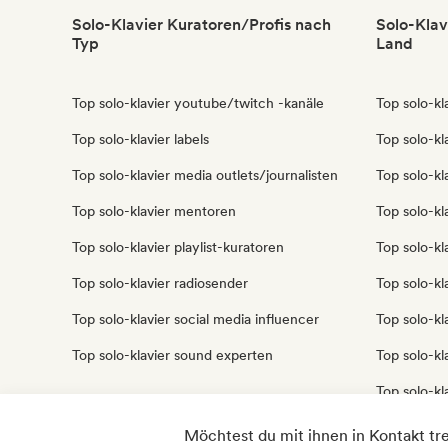
Solo-Klavier Kuratoren/Profis nach
Solo-Klav
Typ
Land
Top solo-klavier youtube/twitch -kanäle
Top solo-kl
Top solo-klavier labels
Top solo-kla
Top solo-klavier media outlets/journalisten
Top solo-kl
Top solo-klavier mentoren
Top solo-kl
Top solo-klavier playlist-kuratoren
Top solo-kl
Top solo-klavier radiosender
Top solo-kla
Top solo-klavier social media influencer
Top solo-kl
Top solo-klavier sound experten
Top solo-kl
Top solo-kl
Top solo-kl
Möchtest du mit ihnen in Kontakt tr