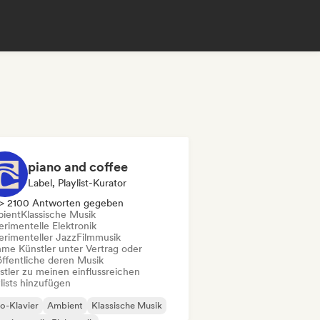
piano and coffee
Label, Playlist-Kurator
> 2100 Antworten gegeben
ient
Klassische Musik
erimentelle Elektronik
erimenteller Jazz
Filmmusik
me Künstler unter Vertrag oder
öffentliche deren Musik
stler zu meinen einflussreichen
lists hinzufügen
o-Klavier
Ambient
Klassische Musik