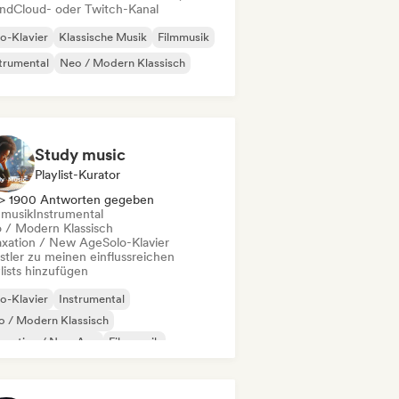
ndCloud- oder Twitch-Kanal
o-Klavier
Klassische Musik
Filmmusik
trumental
Neo / Modern Klassisch
Study music
Playlist-Kurator
> 1900 Antworten gegeben
mmusik
Instrumental
 / Modern Klassisch
axation / New Age
Solo-Klavier
stler zu meinen einflussreichen
lists hinzufügen
o-Klavier
Instrumental
 / Modern Klassisch
laxation / New Age
Filmmusik