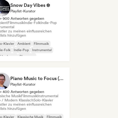
Snow Day Vibes ❄️
Playlist-Kurator
> 900 Antworten gegeben
ient
Filmmusik
Indie-Folk
Indie-Pop
trumental
stler zu meinen einflussreichen
lists hinzufügen
o-Klavier
Ambient
Filmmusik
ie-Folk
Indie-Pop
Instrumental
fi bedroom
Shoegaze
Piano Music to Focus (by Andreas Wolff)
Playlist-Kurator
> 400 Antworten gegeben
ssische Musik
Filmmusik
Instrumental
 / Modern Klassisch
Solo-Klavier
stler zu meinen einflussreichen
lists hinzufügen
o-Klavier
Klassische Musik
Filmmusik