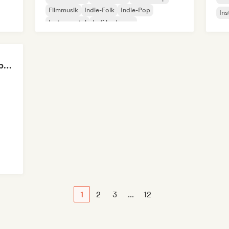
Filmmusik
Indie-Folk
Indie-Pop
Ins
Instrumental
Lofi bedroom
Calm, Relax at home by Playlist Union
1
2
3
...
12