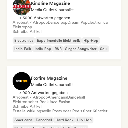
Kindline Magazine
Media Outlet/Journalist
> 3000 Antworten gegeben
Afrobeat / Afropop
Dance pop
Dream Pop
Electronica
Elektropop
Schreibe Artikel
Electronica
Experimentelle Elektronik
Hip-Hop
Indie-Folk
Indie-Pop
R&B
Singer-Songwriter
Soul
Foxfire Magazine
Media Outlet/Journalist
> 900 Antworten gegeben
Afrobeat / Afropop
Americana
Dancehall
Elektronischer Rock
Jazz-Fusion
Schreibe Artikel
Erstelle wirkungsvolle Posts oder Reels über Künstler
Americana
Dancehall
Hard Rock
Hip-Hop