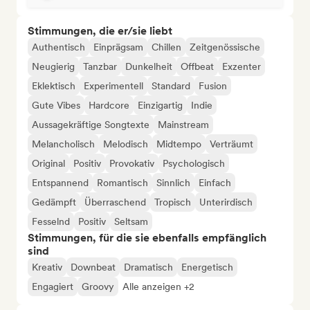
Stimmungen, die er/sie liebt
Authentisch
Einprägsam
Chillen
Zeitgenössische
Neugierig
Tanzbar
Dunkelheit
Offbeat
Exzenter
Eklektisch
Experimentell
Standard
Fusion
Gute Vibes
Hardcore
Einzigartig
Indie
Aussagekräftige Songtexte
Mainstream
Melancholisch
Melodisch
Midtempo
Verträumt
Original
Positiv
Provokativ
Psychologisch
Entspannend
Romantisch
Sinnlich
Einfach
Gedämpft
Überraschend
Tropisch
Unterirdisch
Fesselnd
Positiv
Seltsam
Stimmungen, für die sie ebenfalls empfänglich
sind
Kreativ
Downbeat
Dramatisch
Energetisch
Engagiert
Groovy
Alle anzeigen +2