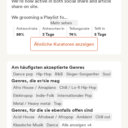
We're now active in both social share and article 
share on site.

We grooming a Playlist fo...
Mehr sehen
Antwortrate
Antworten in
Teilungsrate
Teilt in
98%
3 Tage
74%
5 Tage
Ähnliche Kuratoren anzeigen
Am häufigsten akzeptierte Genres
Dance pop
Hip-Hop
R&B
Singer-Songwriter
Soul
Genres, die er/sie mag
Afro House / Amapiano
Chill / Lo-fi Hip-Hop
Elektropop
Indie-Folk
Internationaler Pop
Metal / Heavy metal
Trap
Genres, für die sie ebenfalls offen sind
Acid-House
Afrobeat / Afropop
Ambient
Chill out
Klassische Musik
Dance
Alle anzeigen +4