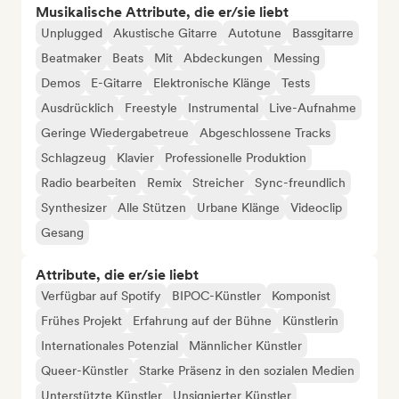
Musikalische Attribute, die er/sie liebt
Unplugged
Akustische Gitarre
Autotune
Bassgitarre
Beatmaker
Beats
Mit
Abdeckungen
Messing
Demos
E-Gitarre
Elektronische Klänge
Tests
Ausdrücklich
Freestyle
Instrumental
Live-Aufnahme
Geringe Wiedergabetreue
Abgeschlossene Tracks
Schlagzeug
Klavier
Professionelle Produktion
Radio bearbeiten
Remix
Streicher
Sync-freundlich
Synthesizer
Alle Stützen
Urbane Klänge
Videoclip
Gesang
Attribute, die er/sie liebt
Verfügbar auf Spotify
BIPOC-Künstler
Komponist
Frühes Projekt
Erfahrung auf der Bühne
Künstlerin
Internationales Potenzial
Männlicher Künstler
Queer-Künstler
Starke Präsenz in den sozialen Medien
Unterstützte Künstler
Unsignierter Künstler