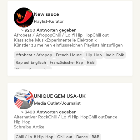
New sauce
Playlist-Kurator
> 9200 Antworten gegeben
Afrobeat / Afropop
Chill / Lo-fi Hip-Hop
Chill out
Klassische Musik
Experimentelle Elektronik
Künstler zu meinen einflussreichen Playlists hinzufügen
Afrobeat / Afropop
French-House
Hip-Hop
Indie-Folk
Rap auf Englisch
Französischer Rap
R&B
Singer-Songwriter
UNIQUE GEM USA-UK
Media Outlet/Journalist
> 3400 Antworten gegeben
Alternativer Rock
Chill / Lo-fi Hip-Hop
Chill out
Dance
Hip-Hop
Schreibe Artikel
Chill / Lo-fi Hip-Hop
Chill out
Dance
R&B