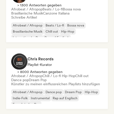
> 1300 Antworten gegeben
Afrobeat / Afropop
Beats / Lo-fi
Bossa nova
Brasilianische Musik
Canzone Italiana
Schreibe Artikel
Afrobeat / Afropop
Beats / Lo-fi
Bossa nova
Brasilianische Musik
Chill out
Hip-Hop
Internationaler Rap
Rap auf Englisch
Chris Records
Playlist-Kurator
> 8000 Antworten gegeben
Afrobeat / Afropop
Chill / Lo-fi Hip-Hop
Chill out
Dance pop
Dream Pop
Künstler zu meinen einflussreichen Playlists hinzufügen
Afrobeat / Afropop
Dance pop
Dream Pop
Hip-Hop
Indie-Folk
Instrumental
Rap auf Englisch
Französischer Rap