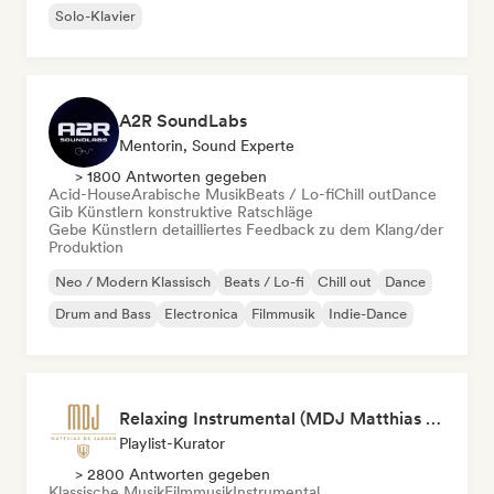
Solo-Klavier
A2R SoundLabs
Mentorin, Sound Experte
> 1800 Antworten gegeben
Acid-House
Arabische Musik
Beats / Lo-fi
Chill out
Dance
Gib Künstlern konstruktive Ratschläge
Gebe Künstlern detailliertes Feedback zu dem Klang/der
Produktion
Neo / Modern Klassisch
Beats / Lo-fi
Chill out
Dance
Drum and Bass
Electronica
Filmmusik
Indie-Dance
Relaxing Instrumental (MDJ Matthias De Jaeger)
Playlist-Kurator
> 2800 Antworten gegeben
Klassische Musik
Filmmusik
Instrumental