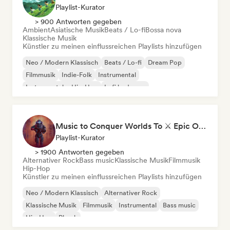
Playlist-Kurator
> 900 Antworten gegeben
Ambient
Asiatische Musik
Beats / Lo-fi
Bossa nova
Klassische Musik
Künstler zu meinen einflussreichen Playlists hinzufügen
Neo / Modern Klassisch
Beats / Lo-fi
Dream Pop
Filmmusik
Indie-Folk
Instrumental
Instrumentaler Hip-Hop
Lofi bedroom
Music to Conquer Worlds To ⚔️ Epic Orchestral, Cinematic & Trailer Music
Playlist-Kurator
> 1900 Antworten gegeben
Alternativer Rock
Bass music
Klassische Musik
Filmmusik
Hip-Hop
Künstler zu meinen einflussreichen Playlists hinzufügen
Neo / Modern Klassisch
Alternativer Rock
Klassische Musik
Filmmusik
Instrumental
Bass music
Hip-Hop
Phonk