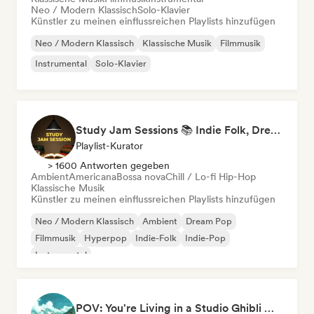
Neo / Modern Klassisch
Solo-Klavier
Künstler zu meinen einflussreichen Playlists hinzufügen
Neo / Modern Klassisch
Klassische Musik
Filmmusik
Instrumental
Solo-Klavier
Study Jam Sessions 📚 Indie Folk, Dream Pop & Singer-Songwriter
Playlist-Kurator
> 1600 Antworten gegeben
Ambient
Americana
Bossa nova
Chill / Lo-fi Hip-Hop
Klassische Musik
Künstler zu meinen einflussreichen Playlists hinzufügen
Neo / Modern Klassisch
Ambient
Dream Pop
Filmmusik
Hyperpop
Indie-Folk
Indie-Pop
Instrumental
POV: You're Living in a Studio Ghibli Movie 🌱 Neo-Classical Piano & Dream Pop