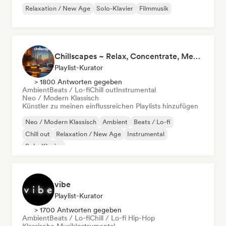
Relaxation / New Age
Solo-Klavier
Filmmusik
Chillscapes ~ Relax, Concentrate, Meditate, Sleep, Dream
Playlist-Kurator
> 1800 Antworten gegeben
Ambient
Beats / Lo-fi
Chill out
Instrumental
Neo / Modern Klassisch
Künstler zu meinen einflussreichen Playlists hinzufügen
Neo / Modern Klassisch
Ambient
Beats / Lo-fi
Chill out
Relaxation / New Age
Instrumental
Solo-Klavier
vibe
Playlist-Kurator
> 1700 Antworten gegeben
Ambient
Beats / Lo-fi
Chill / Lo-fi Hip-Hop