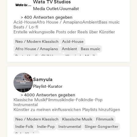
Wata TV Studios
Media Outlet/Journalist
> 400 Antworten gegeben
Acid-House
Afro House / Amapiano
Ambient
Bass music
Beats / Lo-fi
Erstelle wirkungsvolle Posts oder Reels über Künstler
Neo / Modern Klassisch
Acid-House
Afro House / Amapiano
Ambient
Bass music
Beats / Lo-fi
Chill House
Klassische Musik
Samyula
Playlist-Kurator
> 4000 Antworten gegeben
Klassische Musik
Filmmusik
Indie-Folk
Indie-Pop
Instrumental
Künstler zu meinen einflussreichen Playlists hinzufügen
Neo / Modern Klassisch
Klassische Musik
Filmmusik
Indie-Folk
Indie-Pop
Instrumental
Singer-Songwriter
Solo-Klavier