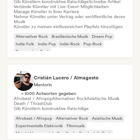
Gib Künstlern konstruktive Ratschläge
Schreibe Artikel
Verbinde Künstler mit Live-Event-Möglichkeiten
Manage Künstler in ihrer Karriere
Nehme Künstler unter Vertrag oder veröffentliche deren
Musik
Künstler zu meinen einflussreichen Playlists hinzufügen
Alternativer Rock
Brasilianische Musik
Dream Pop
Indie-Folk
Indie-Pop
Indie-Rock
Pop-Rock
Progressiver Rock
Cristián Lucero / Almagesto
Mentorin
> 1000 Antworten gegeben
Afrobeat / Afropop
Alternativer Rock
Asiatische Musik
Death / Thrash
Dub
Gib Künstlern konstruktive Ratschläge
Afrobeat / Afropop
Alternativer Rock
Asiatische Musik
Experimentelle Elektronik
Filmmusik
Metal / Heavy metal
Pop-Rock
Psychedelic Rock