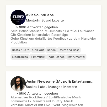
A2R SoundLabs
Mentorin, Sound Experte
> 1800 Antworten gegeben
Acid-House
Arabische Musik
Beats / Lo-fi
Chill out
Dance
Gib Künstlern konstruktive Ratschläge
Gebe Künstlern detailliertes Feedback zu dem Klang/der
Produktion
Beats / Lo-fi
Chill out
Dance
Drum and Bass
Electronica
Filmmusik
Indie-Dance
Instrumental
Justin Newsome (Music & Entertainment Executive | A&R, Artist Development & Partnerships | Applied AI & Systems Strategy)
Booker, Label, Manager, Mentorin
> 1500 Antworten gegeben
Alternativer Rock
Beats / Lo-fi
Klassische Musik
Kommerziell / Mainstream
Country-Musik
Verbinde Künstler mit Live-Event-Möglichkeiten