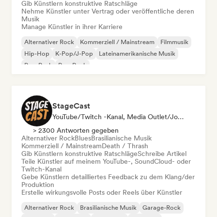
Gib Künstlern konstruktive Ratschläge
Nehme Künstler unter Vertrag oder veröffentliche deren
Musik
Manage Künstler in ihrer Karriere
Alternativer Rock
Kommerziell / Mainstream
Filmmusik
Hip-Hop
K-Pop/J-Pop
Lateinamerikanische Musik
Pop-Punk
Pop-Rock
StageCast
YouTube/Twitch -Kanal, Media Outlet/Journalist, Mentorin, Social Media Influencer, Sound Experte
> 2300 Antworten gegeben
Alternativer Rock
Blues
Brasilianische Musik
Kommerziell / Mainstream
Death / Thrash
Gib Künstlern konstruktive Ratschläge
Schreibe Artikel
Teile Künstler auf meinem YouTube-, SoundCloud- oder
Twitch-Kanal
Gebe Künstlern detailliertes Feedback zu dem Klang/der
Produktion
Erstelle wirkungsvolle Posts oder Reels über Künstler
Alternativer Rock
Brasilianische Musik
Garage-Rock