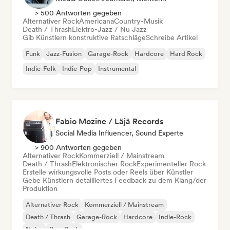
> 500 Antworten gegeben
Alternativer Rock
Americana
Country-Musik
Death / Thrash
Elektro-Jazz / Nu Jazz
Gib Künstlern konstruktive Ratschläge
Schreibe Artikel
Funk
Jazz-Fusion
Garage-Rock
Hardcore
Hard Rock
Indie-Folk
Indie-Pop
Instrumental
Fabio Mozine / Läjä Records
Social Media Influencer, Sound Experte
> 900 Antworten gegeben
Alternativer Rock
Kommerziell / Mainstream
Death / Thrash
Elektronischer Rock
Experimenteller Rock
Erstelle wirkungsvolle Posts oder Reels über Künstler
Gebe Künstlern detailliertes Feedback zu dem Klang/der
Produktion
Alternativer Rock
Kommerziell / Mainstream
Death / Thrash
Garage-Rock
Hardcore
Indie-Rock
Noise
Pop-Punk