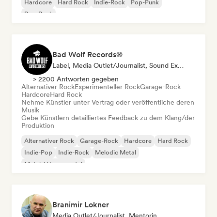
Hardcore
Hard Rock
Indie-Rock
Pop-Punk
Pop-Rock
Bad Wolf Records®
Label, Media Outlet/Journalist, Sound Experte
> 2200 Antworten gegeben
Alternativer Rock
Experimenteller Rock
Garage-Rock
Hardcore
Hard Rock
Nehme Künstler unter Vertrag oder veröffentliche deren
Musik
Gebe Künstlern detailliertes Feedback zu dem Klang/der
Produktion
Alternativer Rock
Garage-Rock
Hardcore
Hard Rock
Indie-Pop
Indie-Rock
Melodic Metal
Metal / Heavy metal
Branimir Lokner
Media Outlet/Journalist, Mentorin