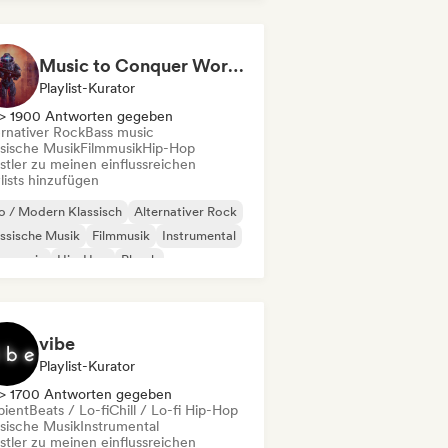
Music to Conquer Worlds To ⚔️ Epic Orchestral, Cinematic & Trailer Music
Playlist-Kurator
> 1900 Antworten gegeben
ernativer Rock
Bass music
ssische Musik
Filmmusik
Hip-Hop
stler zu meinen einflussreichen
lists hinzufügen
 / Modern Klassisch
Alternativer Rock
ssische Musik
Filmmusik
Instrumental
s music
Hip-Hop
Phonk
vibe
Playlist-Kurator
> 1700 Antworten gegeben
ient
Beats / Lo-fi
Chill / Lo-fi Hip-Hop
ssische Musik
Instrumental
stler zu meinen einflussreichen