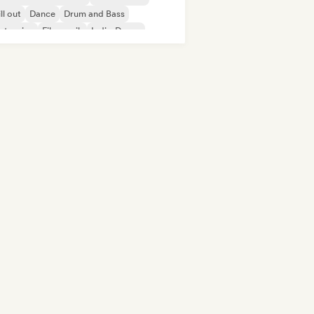
ll out
Dance
Drum and Bass
ctronica
Filmmusik
Indie-Dance