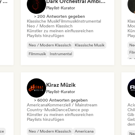
Background Music (by Pianoman)
Dark Orchestral Ambience - Epic Dark Fantasy Music
Playlist-Kurator
> 200 Antworten gegeben
Klassische Musik
Filmmusik
Instrumental
Kla
Neo / Modern Klassisch
Mod
Künstler zu meinen einflussreichen
Kün
Playlists hinzufügen
Play
Neo / Modern Klassisch
Klassische Musik
Neo
Fil
Filmmusik
Instrumental
Sol
Kiraz Müzik
Playlist-Kurator
> 6000 Antworten gegeben
Americana
Kommerziell / Mainstream
Aci
Country-Musik
Dance
Dance pop
Chil
Künstler zu meinen einflussreichen
Gib
Playlists hinzufügen
Geb
dem
ce
Neo / Modern Klassisch
Americana
Neo