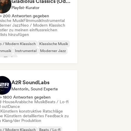
Gladiolus Classics (Odak Arttırıcı Müzikler)
Playlist-Kurator
> 200 Antworten gegeben
ssische Musik
Filmmusik
Instrumental
erner Jazz
Neo / Modern Klassisch
stler zu meinen einflussreichen
lists hinzufügen
 / Modern Klassisch
Klassische Musik
mmusik
Instrumental
Moderner Jazz
o-Klavier
A2R SoundLabs
Mentorin, Sound Experte
> 1800 Antworten gegeben
d-House
Arabische Musik
Beats / Lo-fi
l out
Dance
 Künstlern konstruktive Ratschläge
e Künstlern detailliertes Feedback zu
 Klang/der Produktion
 / Modern Klassisch
Beats / Lo-fi