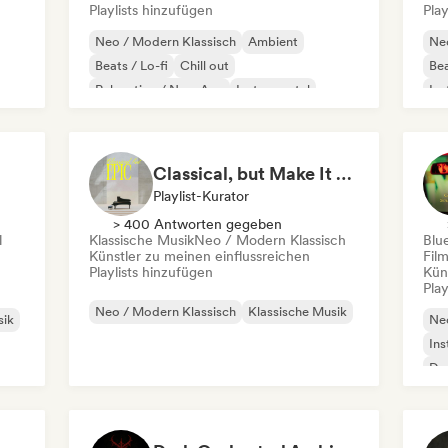
Playlists hinzufügen
Play
Neo / Modern Klassisch
Ambient
Neo
Beats / Lo-fi
Chill out
Bea
Relaxation / New Age
Instrumental
Ins
Solo-Klavier
Sol
Classical, but Make It Epic
Playlist-Kurator
> 400 Antworten gegeben
l
Klassische Musik
Neo / Modern Klassisch
Blu
Künstler zu meinen einflussreichen
Fil
Playlists hinzufügen
Kün
Play
Neo / Modern Klassisch
Klassische Musik
sik
Neo
Ins
Dr