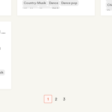
Country-Musik
Dance
Dance pop
Chi
Hip-Hop
House
R&B
Ele
Relaxing Instrumental (MDJ Matthias De Jaeger)
l
sik
1
2
3