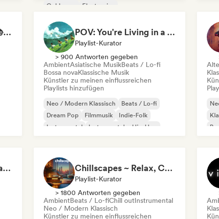
Coldwave
Electronica
Experimenteller Jazz
Indie-Folk
Instrumental
Study Jam Sessions 📚 Indie Folk, Dream Pop & Singer-Songwriter
POV: You're Living in a Studio Ghibli Movie 🌱 Neo-Classical Piano & Dream Pop
Playlist-Kurator
> 900 Antworten gegeben
Ambient
Asiatische Musik
Beats / Lo-fi
Alt
Bossa nova
Klassische Musik
Kla
Künstler zu meinen einflussreichen
Kün
Playlists hinzufügen
Play
Neo / Modern Klassisch
Beats / Lo-fi
Neo
Dream Pop
Filmmusik
Indie-Folk
Kla
Instrumental
Instrumentaler Hip-Hop
Bas
Lofi bedroom
Instrumentals That Make You Feel Like Floating
Chillscapes ~ Relax, Concentrate, Meditate, Sleep, Dream
Playlist-Kurator
> 1800 Antworten gegeben
Ambient
Beats / Lo-fi
Chill out
Instrumental
Amb
Neo / Modern Klassisch
Kla
Künstler zu meinen einflussreichen
Kün