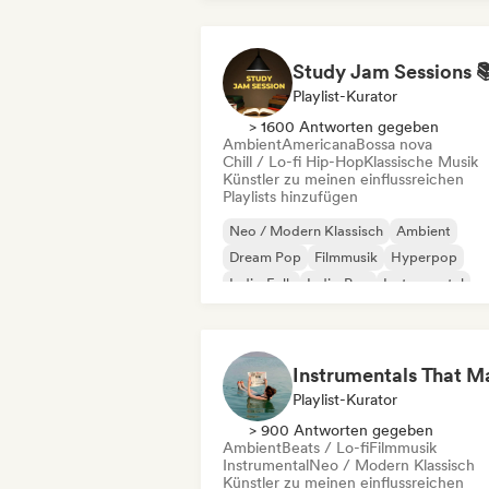
Playlist-Kurator
> 1600 Antworten gegeben
Ambient
Americana
Bossa nova
Chill / Lo-fi Hip-Hop
Klassische Musik
Künstler zu meinen einflussreichen
Playlists hinzufügen
Neo / Modern Klassisch
Ambient
Dream Pop
Filmmusik
Hyperpop
Indie-Folk
Indie-Pop
Instrumental
Playlist-Kurator
> 900 Antworten gegeben
Ambient
Beats / Lo-fi
Filmmusik
Instrumental
Neo / Modern Klassisch
Künstler zu meinen einflussreichen