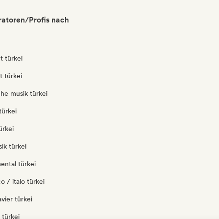
ratoren/Profis nach
t türkei
t türkei
che musik türkei
türkei
ürkei
ik türkei
ental türkei
o / italo türkei
vier türkei
 türkei