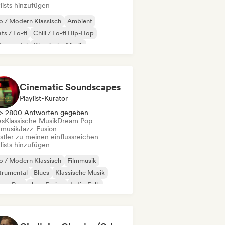
lists hinzufügen
 / Modern Klassisch
Ambient
ts / Lo-fi
Chill / Lo-fi Hip-Hop
trumental
Klassische Musik
o-Klavier
Synthwave
Cinematic Soundscapes
Playlist-Kurator
> 2800 Antworten gegeben
es
Klassische Musik
Dream Pop
mmusik
Jazz-Fusion
stler zu meinen einflussreichen
lists hinzufügen
 / Modern Klassisch
Filmmusik
trumental
Blues
Klassische Musik
eam Pop
Jazz-Fusion
Indie-Folk