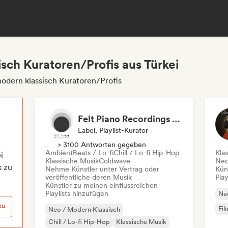
sch Kuratoren/Profis aus Türkei
odern klassisch Kuratoren/Profis
Felt Piano Recordings (label, playlists)
Label, Playlist-Kurator
> 3100 Antworten gegeben
Ambient
Beats / Lo-fi
Chill / Lo-fi Hip-Hop
Kla
i
Klassische Musik
Coldwave
Neo
k zu
Nehme Künstler unter Vertrag oder
Kün
veröffentliche deren Musik
Play
Künstler zu meinen einflussreichen
Playlists hinzufügen
Neo
zu
Fil
Neo / Modern Klassisch
Chill / Lo-fi Hip-Hop
Klassische Musik