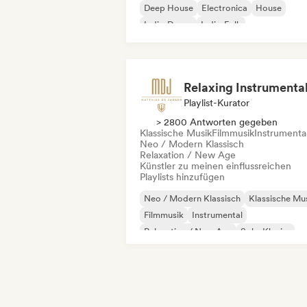
Deep House
Electronica
House
Indie-Dance
Indie-Folk
Playlist-Kurator
> 2800 Antworten gegeben
Klassische Musik
Filmmusik
Instrumenta
Neo / Modern Klassisch
Relaxation / New Age
Künstler zu meinen einflussreichen
Playlists hinzufügen
Neo / Modern Klassisch
Klassische Mu
Filmmusik
Instrumental
Relaxation / New Age
Solo-Klavier