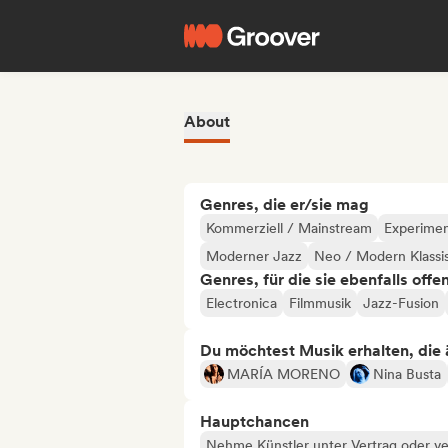
About
Genres, die er/sie mag
Kommerziell / Mainstream
Experimen
Moderner Jazz
Neo / Modern Klassi
Genres, für die sie ebenfalls offe
Electronica
Filmmusik
Jazz-Fusion
Du möchtest Musik erhalten, die äh
MARÍA MORENO
Nina Busta
Hauptchancen
Nehme Künstler unter Vertrag oder ve