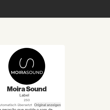
Moira Sound
Label
250
utomatisch übersetzt
Original anzeigen
 geração que molda o som de 