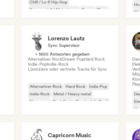
Chill / Lo-fi Hip-Hop
Ho
Kommerziell / Mainstream
Dance
Disco
Mel
Dream Pop
House
Or
Lorenzo Lautz
Sync Supervisor
> 1600 Antworten gegeben
Alternativer Rock
Dream Pop
Hard Rock
Dan
Indie-Pop
Indie-Rock
Ele
Lizenziere oder vertrete Tracks für Sync
Ver
Mög
Kün
Play
Alternativer Rock
Hard Rock
Indie-Pop
Indie-Rock
Metal / Heavy metal
Da
New wave
Post-Punk
Psychedelic Rock
El
Ho
Capricorn Music