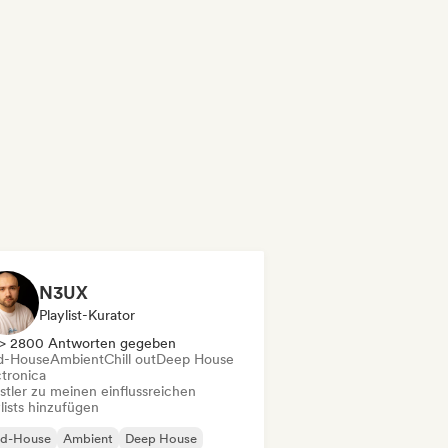
N3UX
Playlist-Kurator
> 2800 Antworten gegeben
d-House
Ambient
Chill out
Deep House
ctronica
stler zu meinen einflussreichen
lists hinzufügen
id-House
Ambient
Deep House