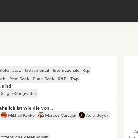
teller Jazz
Instrumental
Internationaler Rap
sch
Post-Rock
Punk-Rock
R&B
Trap
n sind
Singer-Songwriter
nlich ist wie die von...
Mikhail Konko
Marcos Carvajal
Aura Boyer
A
röffentliche deren Musik
Uma