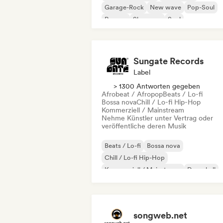
Garage-Rock
New wave
Pop-Soul
Reggae
Shoegaze
Soul
Sungate Records
Label
> 1300 Antworten gegeben
Afrobeat / Afropop
Beats / Lo-fi
Bossa nova
Chill / Lo-fi Hip-Hop
Kommerziell / Mainstream
Nehme Künstler unter Vertrag oder
veröffentliche deren Musik
Beats / Lo-fi
Bossa nova
Chill / Lo-fi Hip-Hop
Kommerziell / Mainstream
Dancehall
Dance pop
Hip-Hop
Pop-Soul
songweb.net