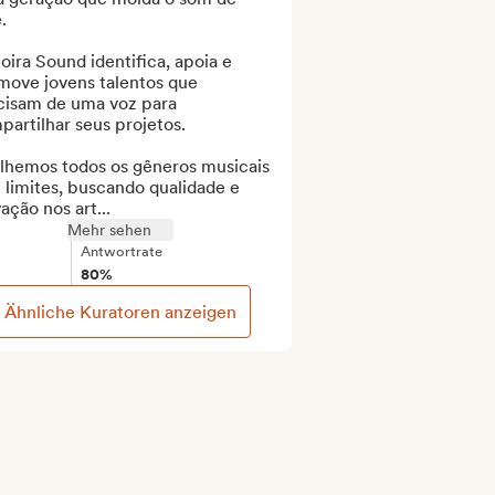


ira Sound identifica, apoia e 
move jovens talentos que 
cisam de uma voz para 
artilhar seus projetos.

lhemos todos os gêneros musicais 
limites, buscando qualidade e 
ação nos art...
Mehr sehen
Antwortrate
80%
Ähnliche Kuratoren anzeigen