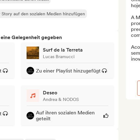
hoje.
 Story auf den sozialen Medien hinzufügen
A Mo
pro
pre
comp
h eine Gelegenheit gegeben
Aco
Surf de la Terreta
sem 
Lucas Bramucci
inov
t
Zu einer Playlist hinzugefügt
Deseo
Andrea & NODOS
Auf ihren sozialen Medien
t
geteilt