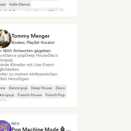
use
Indie-Dance
odic & Progressive House
Minimal
ganischer House / Downtempo
Tommy Menger
Booker, Playlist-Kurator
> 1800 Antworten gegeben
ce
Dance pop
Deep House
Disco
ktropop
binde Künstler mit Live-Event-
lichkeiten
stler zu meinen einflussreichen
lists hinzufügen
nce
Dance pop
Deep House
Disco
ektropop
French-House
French Pop
use
NEU
Pop Machine Mode 🤖 AI Music, Indie Pop & Dream Pop