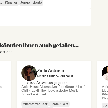
ter Künstler
Junge Talente
könnten Ihnen auch gefallen...
besuchst.
Zoila Antonio
Media Outlet/Journalist
> 100 Antworten gegeben
ca
Acid-House
Alternativer Rock
Beats / Lo-fi
Aci
Chill / Lo-fi Hip-Hop
Klassische Musik
Ele
Schreibe Artikel
Kün
Play
Alternativer Rock
Beats / Lo-fi
Ac