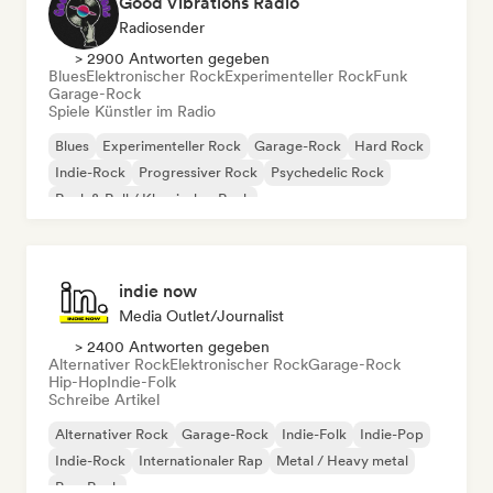
Good Vibrations Radio
Radiosender
> 2900 Antworten gegeben
Blues
Elektronischer Rock
Experimenteller Rock
Funk
Garage-Rock
Spiele Künstler im Radio
Blues
Experimenteller Rock
Garage-Rock
Hard Rock
Indie-Rock
Progressiver Rock
Psychedelic Rock
Rock & Roll / Klassischer Rock
indie now
Media Outlet/Journalist
> 2400 Antworten gegeben
Alternativer Rock
Elektronischer Rock
Garage-Rock
Hip-Hop
Indie-Folk
Schreibe Artikel
Alternativer Rock
Garage-Rock
Indie-Folk
Indie-Pop
Indie-Rock
Internationaler Rap
Metal / Heavy metal
Pop-Rock