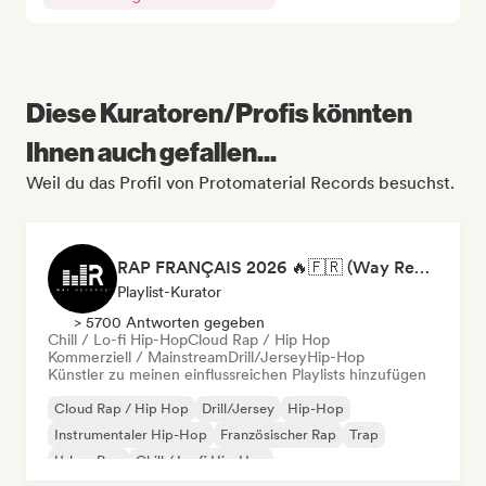
Diese Kuratoren/Profis könnten
Ihnen auch gefallen...
Weil du das Profil von Protomaterial Records besuchst.
RAP FRANÇAIS 2026 🔥🇫🇷 (Way Records)
Playlist-Kurator
> 5700 Antworten gegeben
Chill / Lo-fi Hip-Hop
Cloud Rap / Hip Hop
Kommerziell / Mainstream
Drill/Jersey
Hip-Hop
Künstler zu meinen einflussreichen Playlists hinzufügen
Cloud Rap / Hip Hop
Drill/Jersey
Hip-Hop
Instrumentaler Hip-Hop
Französischer Rap
Trap
Urban Pop
Chill / Lo-fi Hip-Hop