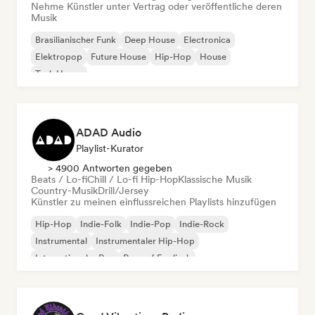
Nehme Künstler unter Vertrag oder veröffentliche deren
Musik
Brasilianischer Funk
Deep House
Electronica
Elektropop
Future House
Hip-Hop
House
Tech House
ADAD Audio
Playlist-Kurator
> 4900 Antworten gegeben
Beats / Lo-fi
Chill / Lo-fi Hip-Hop
Klassische Musik
Country-Musik
Drill/Jersey
Künstler zu meinen einflussreichen Playlists hinzufügen
Hip-Hop
Indie-Folk
Indie-Pop
Indie-Rock
Instrumental
Instrumentaler Hip-Hop
Internationaler Rap
Rap auf Englisch