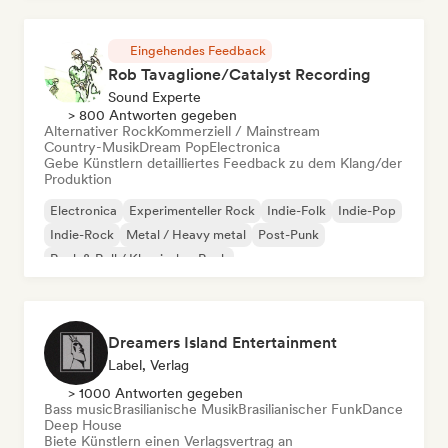
Eingehendes Feedback
Rob Tavaglione/Catalyst Recording
Sound Experte
> 800 Antworten gegeben
Alternativer Rock
Kommerziell / Mainstream
Country-Musik
Dream Pop
Electronica
Gebe Künstlern detailliertes Feedback zu dem Klang/der
Produktion
Electronica
Experimenteller Rock
Indie-Folk
Indie-Pop
Indie-Rock
Metal / Heavy metal
Post-Punk
Rock & Roll / Klassischer Rock
Dreamers Island Entertainment
Label, Verlag
> 1000 Antworten gegeben
Bass music
Brasilianische Musik
Brasilianischer Funk
Dance
Deep House
Biete Künstlern einen Verlagsvertrag an