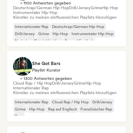
> 1100 Antworten gegeben
Deutschrap/German Hip-Hop
Drill/Jersey
Grime
Hip-Hop
Instrumentaler Hip-Hop
Künstler zu meinen einflussreichen Playlists hinzufügen
Internationaler Rap
Deutschrap/German Hip-Hop
Drill/Jersey
Grime
Hip-Hop
Instrumentaler Hip-Hop
Nederhop/Dutch Hip-Hop
Rap auf Englisch
She Got Bars
Playlist-Kurator
> 1300 Antworten gegeben
Cloud Rap / Hip Hop
Drill/Jersey
Grime
Hip-Hop
Internationaler Rap
Künstler zu meinen einflussreichen Playlists hinzufügen
Internationaler Rap
Cloud Rap / Hip Hop
Drill/Jersey
Grime
Hip-Hop
Rap auf Englisch
Französischer Rap
Trap