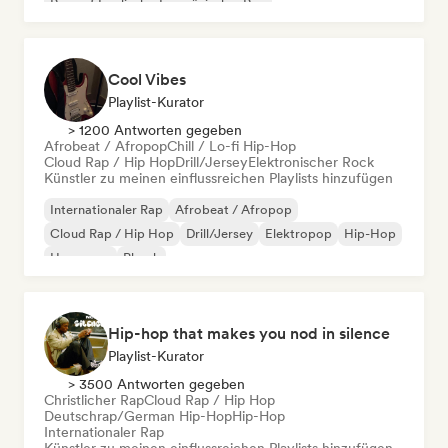
Rap auf Englisch
Französischer Rap
Deutschrap/German Hip-Hop
Cool Vibes
Playlist-Kurator
> 1200 Antworten gegeben
Afrobeat / Afropop
Chill / Lo-fi Hip-Hop
Cloud Rap / Hip Hop
Drill/Jersey
Elektronischer Rock
Künstler zu meinen einflussreichen Playlists hinzufügen
Internationaler Rap
Afrobeat / Afropop
Cloud Rap / Hip Hop
Drill/Jersey
Elektropop
Hip-Hop
Hyperpop
Phonk
Hip-hop that makes you nod in silence
Playlist-Kurator
> 3500 Antworten gegeben
Christlicher Rap
Cloud Rap / Hip Hop
Deutschrap/German Hip-Hop
Hip-Hop
Internationaler Rap