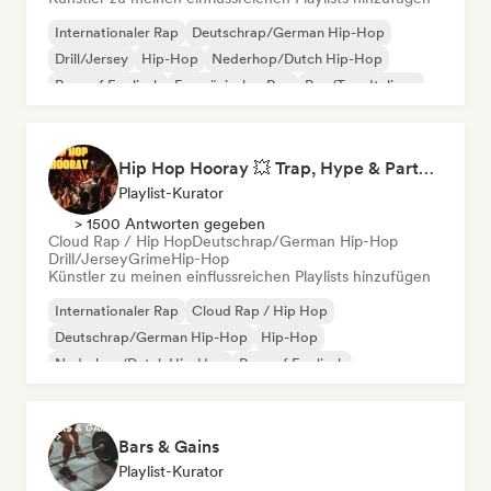
Internationaler Rap
Deutschrap/German Hip-Hop
Drill/Jersey
Hip-Hop
Nederhop/Dutch Hip-Hop
Rap auf Englisch
Französischer Rap
Rap/Trap Italiano
Hip Hop Hooray 💥 Trap, Hype & Party Rap Bangers
Playlist-Kurator
> 1500 Antworten gegeben
Cloud Rap / Hip Hop
Deutschrap/German Hip-Hop
Drill/Jersey
Grime
Hip-Hop
Künstler zu meinen einflussreichen Playlists hinzufügen
Internationaler Rap
Cloud Rap / Hip Hop
Deutschrap/German Hip-Hop
Hip-Hop
Nederhop/Dutch Hip-Hop
Rap auf Englisch
Französischer Rap
Rap/Trap Italiano
Bars & Gains
Playlist-Kurator