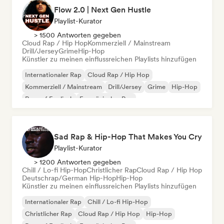
Flow 2.0 | Next Gen Hustle
Playlist-Kurator
> 1500 Antworten gegeben
Cloud Rap / Hip Hop
Kommerziell / Mainstream
Drill/Jersey
Grime
Hip-Hop
Künstler zu meinen einflussreichen Playlists hinzufügen
Internationaler Rap
Cloud Rap / Hip Hop
Kommerziell / Mainstream
Drill/Jersey
Grime
Hip-Hop
Rap auf Englisch
Französischer Rap
Sad Rap & Hip-Hop That Makes You Cry
Playlist-Kurator
> 1200 Antworten gegeben
Chill / Lo-fi Hip-Hop
Christlicher Rap
Cloud Rap / Hip Hop
Deutschrap/German Hip-Hop
Hip-Hop
Künstler zu meinen einflussreichen Playlists hinzufügen
Internationaler Rap
Chill / Lo-fi Hip-Hop
Christlicher Rap
Cloud Rap / Hip Hop
Hip-Hop