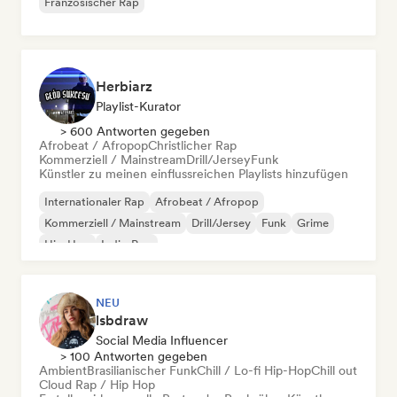
Französischer Rap
Herbiarz
Playlist-Kurator
> 600 Antworten gegeben
Afrobeat / Afropop
Christlicher Rap
Kommerziell / Mainstream
Drill/Jersey
Funk
Künstler zu meinen einflussreichen Playlists hinzufügen
Internationaler Rap
Afrobeat / Afropop
Kommerziell / Mainstream
Drill/Jersey
Funk
Grime
Hip-Hop
Indie-Pop
NEU
lsbdraw
Social Media Influencer
> 100 Antworten gegeben
Ambient
Brasilianischer Funk
Chill / Lo-fi Hip-Hop
Chill out
Cloud Rap / Hip Hop