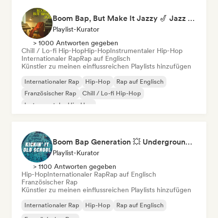
Boom Bap, But Make It Jazzy 🎷 Jazz Rap, Underground & Conscious Hip-Hop
Playlist-Kurator
> 1000 Antworten gegeben
Chill / Lo-fi Hip-Hop
Hip-Hop
Instrumentaler Hip-Hop
Internationaler Rap
Rap auf Englisch
Künstler zu meinen einflussreichen Playlists hinzufügen
Internationaler Rap
Hip-Hop
Rap auf Englisch
Französischer Rap
Chill / Lo-fi Hip-Hop
Instrumentaler Hip-Hop
Boom Bap Generation 💥 Underground Hip-Hop, East Coast & Jazz Rap
Playlist-Kurator
> 1100 Antworten gegeben
Hip-Hop
Internationaler Rap
Rap auf Englisch
Französischer Rap
Künstler zu meinen einflussreichen Playlists hinzufügen
Internationaler Rap
Hip-Hop
Rap auf Englisch