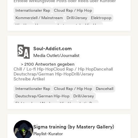
Erstelle wirkungsvolle Posts oder Reels über Künstler
Internationaler Rap
Cloud Rap / Hip Hop
Kommerziell / Mainstream
Drill/Jersey
Elektropop
Hip-Hop
Hyperpop
Instrumentaler Hip-Hop
Soul-Addict.com
Media Outlet/Journalist
> 2100 Antworten gegeben
Chill / Lo-fi Hip-Hop
Cloud Rap / Hip Hop
Dancehall
Deutschrap/German Hip-Hop
Drill/Jersey
Schreibe Artikel
Internationaler Rap
Cloud Rap / Hip Hop
Dancehall
Deutschrap/German Hip-Hop
Drill/Jersey
Elektro-Jazz / Nu Jazz
Hip-Hop
Latin Pop
Sigma training (by Mastery Gallery)
Playlist-Kurator