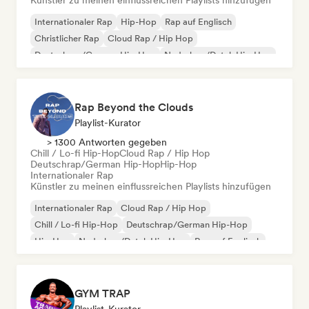
Künstler zu meinen einflussreichen Playlists hinzufügen
Internationaler Rap
Hip-Hop
Rap auf Englisch
Christlicher Rap
Cloud Rap / Hip Hop
Deutschrap/German Hip-Hop
Nederhop/Dutch Hip-Hop
Französischer Rap
Rap Beyond the Clouds
Playlist-Kurator
> 1300 Antworten gegeben
Chill / Lo-fi Hip-Hop
Cloud Rap / Hip Hop
Deutschrap/German Hip-Hop
Hip-Hop
Internationaler Rap
Künstler zu meinen einflussreichen Playlists hinzufügen
Internationaler Rap
Cloud Rap / Hip Hop
Chill / Lo-fi Hip-Hop
Deutschrap/German Hip-Hop
Hip-Hop
Nederhop/Dutch Hip-Hop
Rap auf Englisch
Französischer Rap
GYM TRAP