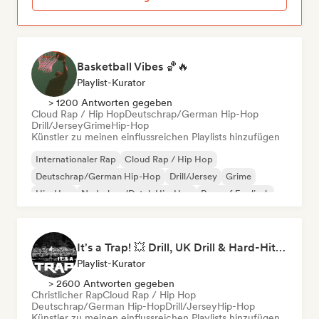
Basketball Vibes 🏀🔥
Playlist-Kurator
> 1200 Antworten gegeben
Cloud Rap / Hip Hop
Deutschrap/German Hip-Hop
Drill/Jersey
Grime
Hip-Hop
Künstler zu meinen einflussreichen Playlists hinzufügen
Internationaler Rap
Cloud Rap / Hip Hop
Deutschrap/German Hip-Hop
Drill/Jersey
Grime
Hip-Hop
Nederhop/Dutch Hip-Hop
Rap auf Englisch
It's a Trap! 💥 Drill, UK Drill & Hard-Hitting Trap
Playlist-Kurator
> 2600 Antworten gegeben
Christlicher Rap
Cloud Rap / Hip Hop
Deutschrap/German Hip-Hop
Drill/Jersey
Hip-Hop
Künstler zu meinen einflussreichen Playlists hinzufügen