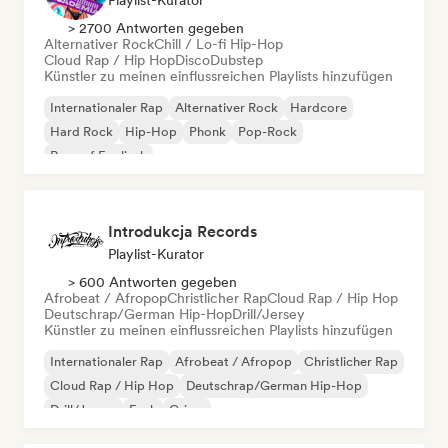
Playlist-Kurator
> 2700 Antworten gegeben
Alternativer Rock
Chill / Lo-fi Hip-Hop
Cloud Rap / Hip Hop
Disco
Dubstep
Künstler zu meinen einflussreichen Playlists hinzufügen
Internationaler Rap
Alternativer Rock
Hardcore
Hard Rock
Hip-Hop
Phonk
Pop-Rock
Rap auf Englisch
Introdukcja Records
Playlist-Kurator
> 600 Antworten gegeben
Afrobeat / Afropop
Christlicher Rap
Cloud Rap / Hip Hop
Deutschrap/German Hip-Hop
Drill/Jersey
Künstler zu meinen einflussreichen Playlists hinzufügen
Internationaler Rap
Afrobeat / Afropop
Christlicher Rap
Cloud Rap / Hip Hop
Deutschrap/German Hip-Hop
Drill/Jersey
Funk
Grime