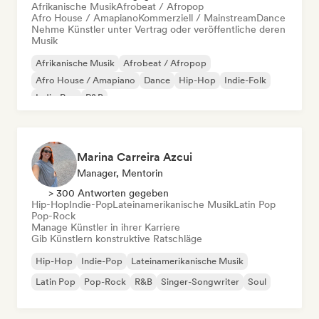
Afrikanische Musik
Afrobeat / Afropop
Afro House / Amapiano
Kommerziell / Mainstream
Dance
Nehme Künstler unter Vertrag oder veröffentliche deren
Musik
Afrikanische Musik
Afrobeat / Afropop
Afro House / Amapiano
Dance
Hip-Hop
Indie-Folk
Indie-Pop
R&B
Marina Carreira Azcui
Manager, Mentorin
> 300 Antworten gegeben
Hip-Hop
Indie-Pop
Lateinamerikanische Musik
Latin Pop
Pop-Rock
Manage Künstler in ihrer Karriere
Gib Künstlern konstruktive Ratschläge
Hip-Hop
Indie-Pop
Lateinamerikanische Musik
Latin Pop
Pop-Rock
R&B
Singer-Songwriter
Soul