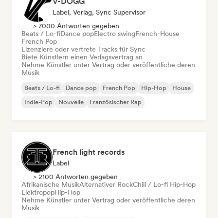
V-DOGG
Label, Verlag, Sync Supervisor
> 7000 Antworten gegeben
Beats / Lo-fi
Dance pop
Electro swing
French-House
French Pop
Lizenziere oder vertrete Tracks für Sync
Biete Künstlern einen Verlagsvertrag an
Nehme Künstler unter Vertrag oder veröffentliche deren
Musik
Beats / Lo-fi
Dance pop
French Pop
Hip-Hop
House
Indie-Pop
Nouvelle
Französischer Rap
French light records
Label
> 2100 Antworten gegeben
Afrikanische Musik
Alternativer Rock
Chill / Lo-fi Hip-Hop
Elektropop
Hip-Hop
Nehme Künstler unter Vertrag oder veröffentliche deren
Musik