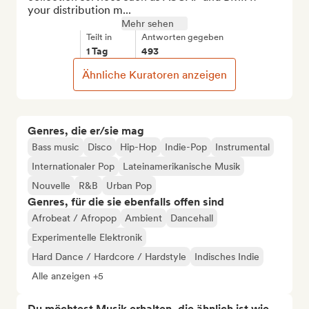
your distribution m...
Mehr sehen
Teilt in
Antworten gegeben
1 Tag
493
Ähnliche Kuratoren anzeigen
Genres, die er/sie mag
Bass music
Disco
Hip-Hop
Indie-Pop
Instrumental
Internationaler Pop
Lateinamerikanische Musik
Nouvelle
R&B
Urban Pop
Genres, für die sie ebenfalls offen sind
Afrobeat / Afropop
Ambient
Dancehall
Experimentelle Elektronik
Hard Dance / Hardcore / Hardstyle
Indisches Indie
Alle anzeigen +5
Du möchtest Musik erhalten, die ähnlich ist wie