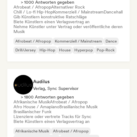
> 1000 Antworten gegeben
Afrobeat / Afropop
Alternativer Rock
Chill / Lo-fi Hip-Hop
Kommerziell / Mainstream
Dancehall
Gib Künstlern konstruktive Ratschläge
Biete Künstlern einen Verlagsvertrag an
Nehme Künstler unter Vertrag oder veröffentliche deren
Musik
Afrobeat / Afropop
Kommerziell / Mainstream
Dance
Drill/Jersey
Hip-Hop
House
Hyperpop
Pop-Rock
Audilus
Verlag, Sync Supervisor
> 1800 Antworten gegeben
Afrikanische Musik
Afrobeat / Afropop
Afro House / Amapiano
Brasilianische Musik
Brasilianischer Funk
Lizenziere oder vertrete Tracks für Sync
Biete Künstlern einen Verlagsvertrag an
Afrikanische Musik
Afrobeat / Afropop