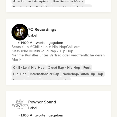
Afro House / Amapiano
Brasilianische Musik
Brasilianischer Funk
Karibische Musik
Hardcore
Hip-Hop
7C Recordings
Label
> 1400 Antworten gegeben
Beats / Lo-fi
Chill / Lo-fi Hip-Hop
Chill out
Klassische Musik
Cloud Rap / Hip Hop
Nehme Künstler unter Vertrag oder veröffentliche deren
Musik
Chill / Lo-fi Hip-Hop
Cloud Rap / Hip Hop
Funk
Hip-Hop
Internationaler Rap
Nederhop/Dutch Hip-Hop
Rap auf Englisch
Französischer Rap
Powher Sound
Label
> 1300 Antworten gegeben