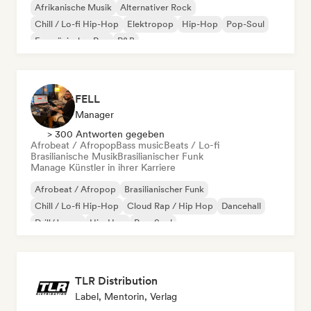
Afrikanische Musik
Alternativer Rock
Chill / Lo-fi Hip-Hop
Elektropop
Hip-Hop
Pop-Soul
Französischer Rap
R&B
FELL
Manager
> 300 Antworten gegeben
Afrobeat / Afropop
Bass music
Beats / Lo-fi
Brasilianische Musik
Brasilianischer Funk
Manage Künstler in ihrer Karriere
Afrobeat / Afropop
Brasilianischer Funk
Chill / Lo-fi Hip-Hop
Cloud Rap / Hip Hop
Dancehall
Drill/Jersey
Hip-Hop
Pop-Soul
TLR Distribution
Label, Mentorin, Verlag