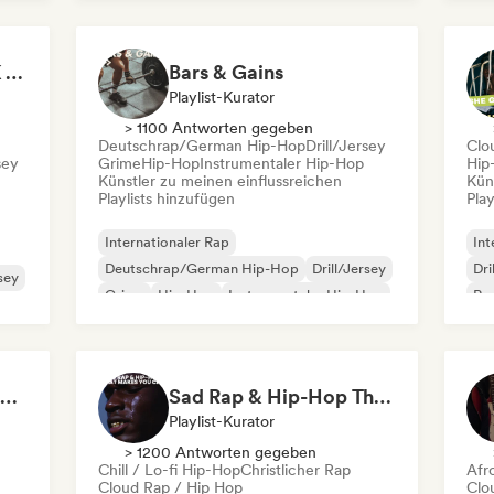
Nederhop/Dutch Hip-Hop
Rap
Rap auf Englisch
Rap
It's a Trap! 💥 Drill, UK Drill & Hard-Hitting Trap
Bars & Gains
Playlist-Kurator
> 1100 Antworten gegeben
Deutschrap/German Hip-Hop
Drill/Jersey
Clo
sey
Grime
Hip-Hop
Instrumentaler Hip-Hop
Hip
Künstler zu meinen einflussreichen
Kün
Playlists hinzufügen
Play
Internationaler Rap
Int
Deutschrap/German Hip-Hop
Drill/Jersey
Dri
rsey
Grime
Hip-Hop
Instrumentaler Hip-Hop
Rap
Nederhop/Dutch Hip-Hop
Rap auf Englisch
Flow 2.0 | Next Gen Hustle
Sad Rap & Hip-Hop That Makes You Cry
Playlist-Kurator
> 1200 Antworten gegeben
Chill / Lo-fi Hip-Hop
Christlicher Rap
Afr
Cloud Rap / Hip Hop
Clo