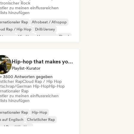
ktronischer Rock
stler zu meinen einflussreichen
lists hinzufügen
ernationaler Rap
Afrobeat / Afropop
oud Rap / Hip Hop
Drill/Jersey
ektropop
Hip-Hop
Hyperpop
Phonk
Hip-hop that makes you nod in silence
Playlist-Kurator
> 3500 Antworten gegeben
stlicher Rap
Cloud Rap / Hip Hop
tschrap/German Hip-Hop
Hip-Hop
rnationaler Rap
stler zu meinen einflussreichen
lists hinzufügen
ernationaler Rap
Hip-Hop
 auf Englisch
Christlicher Rap
oud Rap / Hip Hop
utschrap/German Hip-Hop