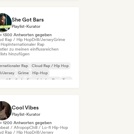
 auf Englisch
Französischer Rap
/Trap Italiano
She Got Bars
Playlist-Kurator
> 1300 Antworten gegeben
ud Rap / Hip Hop
Drill/Jersey
Grime
-Hop
Internationaler Rap
stler zu meinen einflussreichen
lists hinzufügen
ernationaler Rap
Cloud Rap / Hip Hop
ll/Jersey
Grime
Hip-Hop
 auf Englisch
Französischer Rap
Trap
Cool Vibes
Playlist-Kurator
> 1200 Antworten gegeben
obeat / Afropop
Chill / Lo-fi Hip-Hop
ud Rap / Hip Hop
Drill/Jersey