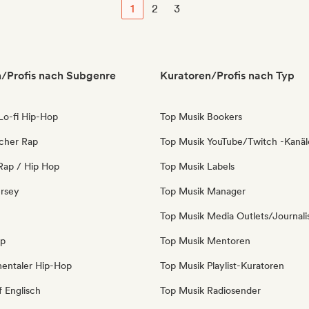
1
2
3
/Profis nach Subgenre
Kuratoren/Profis nach Typ
 Lo-fi Hip-Hop
Top Musik Bookers
icher Rap
Top Musik YouTube/Twitch -Kanäl
Rap / Hip Hop
Top Musik Labels
ersey
Top Musik Manager
Top Musik Media Outlets/Journali
op
Top Musik Mentoren
mentaler Hip-Hop
Top Musik Playlist-Kuratoren
f Englisch
Top Musik Radiosender