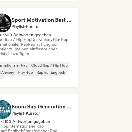
derhop/Dutch Hip-Hop
nzösischer Rap
Sport Motivation Best Performance (Uniside Digital)
Playlist-Kurator
> 1300 Antworten gegeben
ud Rap / Hip Hop
Drill/Jersey
Hip-Hop
rnationaler Rap
Rap auf Englisch
stler zu meinen einflussreichen
lists hinzufügen
ernationaler Rap
Cloud Rap / Hip Hop
ll/Jersey
Hip-Hop
Rap auf Englisch
ap
Boom Bap Generation 💥 Underground Hip-Hop, East Coast & Jazz Rap
Playlist-Kurator
> 1100 Antworten gegeben
-Hop
Internationaler Rap
 auf Englisch
Französischer Rap