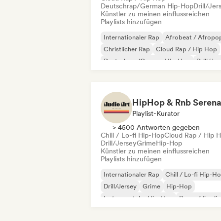
Deutschrap/German Hip-Hop
Drill/Jer
Künstler zu meinen einflussreichen
Playlists hinzufügen
Internationaler Rap
Afrobeat / Afropo
Christlicher Rap
Cloud Rap / Hip Hop
Deutschrap/German Hip-Hop
Drill/Je
Funk
Grime
Playlist-Kurator
> 4500 Antworten gegeben
Chill / Lo-fi Hip-Hop
Cloud Rap / Hip 
Drill/Jersey
Grime
Hip-Hop
Künstler zu meinen einflussreichen
Playlists hinzufügen
Internationaler Rap
Chill / Lo-fi Hip-H
Drill/Jersey
Grime
Hip-Hop
Instrumentaler Hip-Hop
Rap auf Englis
Französischer Rap