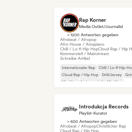
French Pop
Hip-Hop
Internationaler
Rap Korner
Media Outlet/Journalist
> 1200 Antworten gegeben
Afrobeat / Afropop
Afro House / Amapiano
Chill / Lo-fi Hip-Hop
Cloud Rap / Hip 
Kommerziell / Mainstream
Schreibe Artikel
Internationaler Rap
Chill / Lo-fi Hip-H
Cloud Rap / Hip Hop
Drill/Jersey
Gri
Hip-Hop
Instrumentaler Hip-Hop
Rap auf Englisch
Introdukcja Records
Playlist-Kurator
> 600 Antworten gegeben
Afrobeat / Afropop
Christlicher Rap
Cloud Rap / Hip Hop