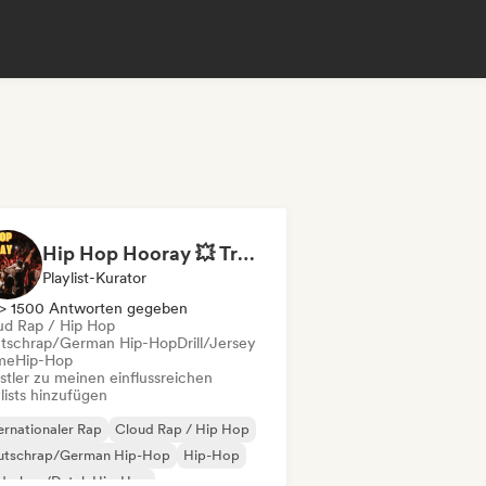
Hip Hop Hooray 💥 Trap, Hype & Party Rap Bangers
Playlist-Kurator
> 1500 Antworten gegeben
ud Rap / Hip Hop
tschrap/German Hip-Hop
Drill/Jersey
me
Hip-Hop
stler zu meinen einflussreichen
lists hinzufügen
ernationaler Rap
Cloud Rap / Hip Hop
utschrap/German Hip-Hop
Hip-Hop
derhop/Dutch Hip-Hop