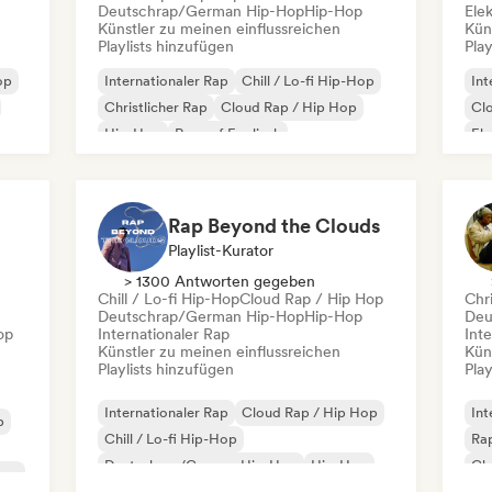
Deutschrap/German Hip-Hop
Hip-Hop
Ele
Künstler zu meinen einflussreichen
Kün
Playlists hinzufügen
Play
op
Internationaler Rap
Chill / Lo-fi Hip-Hop
Int
Christlicher Rap
Cloud Rap / Hip Hop
Cl
Hip-Hop
Rap auf Englisch
El
Französischer Rap
Deutschrap/German Hip-Hop
Rap Beyond the Clouds
Playlist-Kurator
> 1300 Antworten gegeben
Chill / Lo-fi Hip-Hop
Cloud Rap / Hip Hop
Chri
Deutschrap/German Hip-Hop
Hip-Hop
Deu
op
Internationaler Rap
Inte
Künstler zu meinen einflussreichen
Kün
Playlists hinzufügen
Play
Internationaler Rap
Cloud Rap / Hip Hop
Int
p
Chill / Lo-fi Hip-Hop
Rap
Deutschrap/German Hip-Hop
Hip-Hop
Cl
pop
Nederhop/Dutch Hip-Hop
De