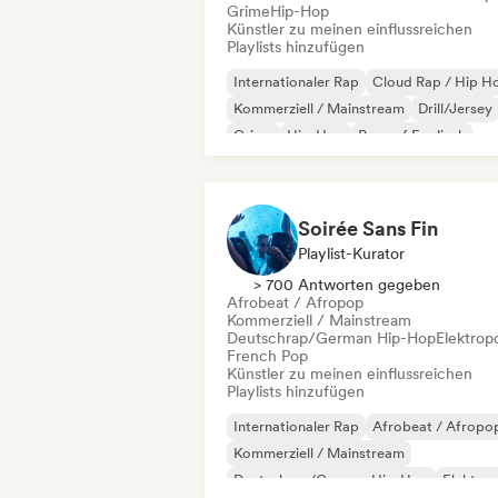
Grime
Hip-Hop
Künstler zu meinen einflussreichen
Playlists hinzufügen
Internationaler Rap
Cloud Rap / Hip H
Kommerziell / Mainstream
Drill/Jersey
Grime
Hip-Hop
Rap auf Englisch
Französischer Rap
Soirée Sans Fin
Playlist-Kurator
> 700 Antworten gegeben
Afrobeat / Afropop
Kommerziell / Mainstream
Deutschrap/German Hip-Hop
Elektrop
French Pop
Künstler zu meinen einflussreichen
Playlists hinzufügen
Internationaler Rap
Afrobeat / Afropo
Kommerziell / Mainstream
Deutschrap/German Hip-Hop
Elektro