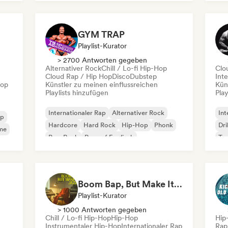
 Pop
Rap auf Englisch
Französischer Rap
Ne
Fra
GYM TRAP
Playlist-Kurator
> 2700 Antworten gegeben
Alternativer Rock
Chill / Lo-fi Hip-Hop
Clo
Cloud Rap / Hip Hop
Disco
Dubstep
Inte
Hop
Künstler zu meinen einflussreichen
Kün
Playlists hinzufügen
Play
Internationaler Rap
Alternativer Rock
Int
op
Hardcore
Hard Rock
Hip-Hop
Phonk
Dri
me
Pop-Rock
Rap auf Englisch
Tr
Boom Bap, But Make It Jazzy 🎷 Jazz Rap, Underground & Conscious Hip-Hop
Playlist-Kurator
> 1000 Antworten gegeben
Chill / Lo-fi Hip-Hop
Hip-Hop
Hip
Instrumentaler Hip-Hop
Internationaler Rap
Rap