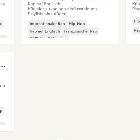
sey
Rap auf Englisch
Kün
Künstler zu meinen einflussreichen
Play
Playlists hinzufügen
Int
p
Internationaler Rap
Hip-Hop
Rap
Rap auf Englisch
Französischer Rap
rsey
Chill / Lo-fi Hip-Hop
Instrumentaler Hip-Hop
HipHop & Rnb Serenade (by Audio Art Central)
Hop
op
ch