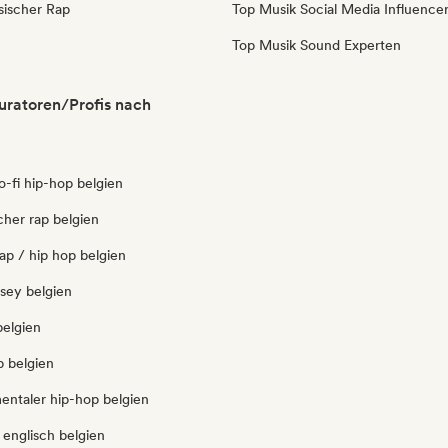
sischer Rap
Top Musik Social Media Influence
Top Musik Sound Experten
uratoren/Profis nach
lo-fi hip-hop belgien
icher rap belgien
ap / hip hop belgien
rsey belgien
belgien
p belgien
entaler hip-hop belgien
 englisch belgien