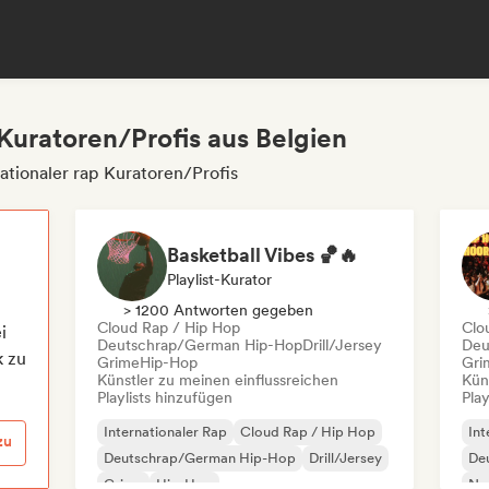
 Kuratoren/Profis aus Belgien
ationaler rap Kuratoren/Profis
Basketball Vibes 🏀🔥
Playlist-Kurator
> 1200 Antworten gegeben
Cloud Rap / Hip Hop
Clo
i
Deutschrap/German Hip-Hop
Drill/Jersey
Deu
k zu
Grime
Hip-Hop
Gri
Künstler zu meinen einflussreichen
Kün
Playlists hinzufügen
Play
Internationaler Rap
Cloud Rap / Hip Hop
Int
zu
Deutschrap/German Hip-Hop
Drill/Jersey
De
Grime
Hip-Hop
Ne