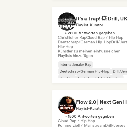
Playlist-Kurator
> 2600 Antworten gegeben
Christlicher Rap
Cloud Rap / Hip Hop
Deutschrap/German Hip-Hop
Drill/Jer
Hip-Hop
Künstler zu meinen einflussreichen
Playlists hinzufügen
Internationaler Rap
Deutschrap/German Hip-Hop
Drill/Je
Hip-Hop
Nederhop/Dutch Hip-Hop
Rap auf Englisch
Französischer Rap
Rap/Trap Italiano
Playlist-Kurator
> 1500 Antworten gegeben
Cloud Rap / Hip Hop
Kommerziell / Mainstream
Drill/Jersey