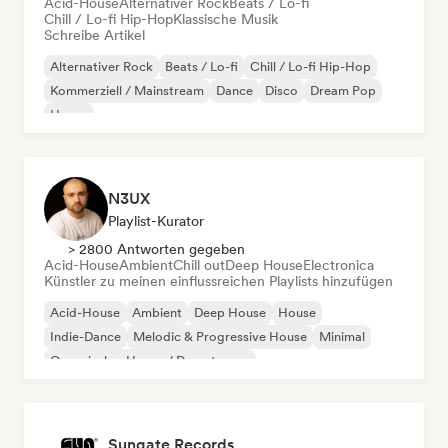
Acid-House
Alternativer Rock
Beats / Lo-fi
Chill / Lo-fi Hip-Hop
Klassische Musik
Schreibe Artikel
Alternativer Rock
Beats / Lo-fi
Chill / Lo-fi Hip-Hop
Kommerziell / Mainstream
Dance
Disco
Dream Pop
House
N3UX
Playlist-Kurator
> 2800 Antworten gegeben
Acid-House
Ambient
Chill out
Deep House
Electronica
Künstler zu meinen einflussreichen Playlists hinzufügen
Acid-House
Ambient
Deep House
House
Indie-Dance
Melodic & Progressive House
Minimal
Organischer House / Downtempo
Sungate Records