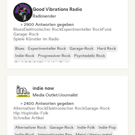
Good Vibrations Radio
Radiosender
> 2900 Antworten gegeben
Blues
Elektronischer Rock
Experimenteller Rock
Funk
Garage-Rock
Spiele Künstler im Radio
Blues
Experimenteller Rock
Garage-Rock
Hard Rock
Indie-Rock
Progressiver Rock
Psychedelic Rock
Rock & Roll / Klassischer Rock
indie now
Media Outlet/Journalist
> 2400 Antworten gegeben
Alternativer Rock
Elektronischer Rock
Garage-Rock
Hip-Hop
Indie-Folk
Schreibe Artikel
Alternativer Rock
Garage-Rock
Indie-Folk
Indie-Pop
Indie-Rock
Internationaler Rap
Metal / Heavy metal