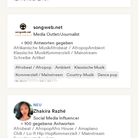
Psychedelic Rock
songweb.net
Media Outlet/Journalist
> 900 Antworten gegeben
Afrikanische Musik
Afrobeat / Afropop
Ambient
Klassische Musik
Kommerziell / Mainstream
Schreibe Artikel
Afrobeat / Afropop
Ambient
Klassische Musik
Kommerziell / Mainstream
Country-Musik
Dance pop
Drill/Jersey
Hip-Hop
NEU
Zhakira Razhé
Social Media Influencer
< 100 gegebene Antworten
Afrobeat / Afropop
Afro House / Amapiano
Chill / Lo-fi Hip-Hop
Kommerziell / Mainstream